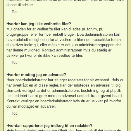
denne tilladelse.
Top
Hvorfor kan jeg ikke vedhæfte filer?
Muligheden for at vedhæfte filer kan tillades pr. forum, pr.
brugergruppe, eller for hver enkelt bruger. Boardadministratoren kan
have udeladt muligheden for at vedhæfte filer i det specifikke forum
du skriver indlæg i, eller måske er det kun administratorgruppen der
har denne mulighed. Kontakt administratoren hvis du stadig er
usikker på hvorfor du ikke kan vedhæfte filer.
Top
Hvorfor modtog jeg en advarsel?
Hver boardadministrator har sit eget regelsæt for sit websted. Hvis du
har overtrådt en af disse regler, kan der udstedes en advarsel til dig.
Bemærk venligst at det er administratorens beslutning, og at phpBB
Limited intet har at gøre med en advarsel udstedt fra et givent board.
Kontakt venligst en boardadministrator hvis du er usikker på hvorfor
du har modtaget en advarsel.
Top
Hvordan rapporterer jeg indlæg til en redaktør?
Hvis boardadministratoren har tilladt det, kan du gå til det indlæg du