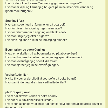
Hvad indeholder listerne "Venner og ignorerede brugere"?
Hvordan tilføjer og fjerner jeg brugere på mine lister over venner og
ignorerede brugere?
Søgning i fora
Hvordan søger jeg i et forum eller på boardet?
Hvorfor giver min søgning ingen resultater?
Hvorfor returnerer min søgning en blank side!?
Hvordan søger jeg efter brugere?
Hvor kan jeg finde alle mine indlæg og emner?
Bogmærker og overvågnings
Hvad er forskellen på at bogmærke og på at overvåge?
Hvordan bogmærker eller overvåger jeg specifikke emner?
Hvordan overvåger jeg specifikke fora?
Hvordan fjerner jeg mine overvågninger?
Vedhæftede filer
Hvilke filtyper er det tilladt at vedhæfte på dette board?
Hvordan finder jeg alle mine vedhæftede filer?
phpBB spørgsmål
Hvem har skrevet koden til dette board?
Hvorfor er X funktioner ikke til stede?
Hvem kontakter jeg vedr. misbrug og/eller lovligheden af indlæg skrevet til
dette board?