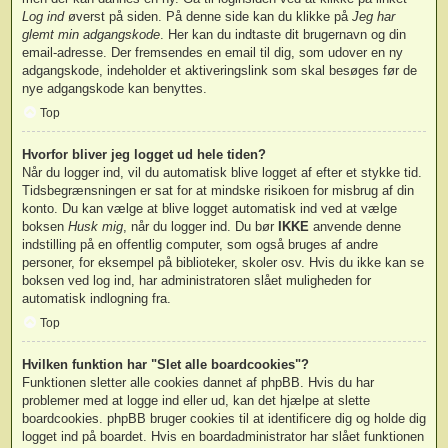
Log ind
øverst på siden. På denne side kan du klikke på
Jeg har
glemt min adgangskode
. Her kan du indtaste dit brugernavn og din
email-adresse. Der fremsendes en email til dig, som udover en ny
adgangskode, indeholder et aktiveringslink som skal besøges før de
nye adgangskode kan benyttes.
Top
Hvorfor bliver jeg logget ud hele tiden?
Når du logger ind, vil du automatisk blive logget af efter et stykke tid.
Tidsbegrænsningen er sat for at mindske risikoen for misbrug af din
konto. Du kan vælge at blive logget automatisk ind ved at vælge
boksen
Husk mig
, når du logger ind. Du bør
IKKE
anvende denne
indstilling på en offentlig computer, som også bruges af andre
personer, for eksempel på biblioteker, skoler osv. Hvis du ikke kan se
boksen ved log ind, har administratoren slået muligheden for
automatisk indlogning fra.
Top
Hvilken funktion har "Slet alle boardcookies"?
Funktionen sletter alle cookies dannet af phpBB. Hvis du har
problemer med at logge ind eller ud, kan det hjælpe at slette
boardcookies. phpBB bruger cookies til at identificere dig og holde dig
logget ind på boardet. Hvis en boardadministrator har slået funktionen