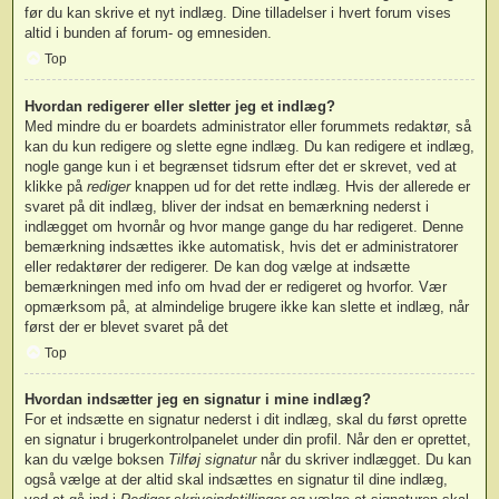
før du kan skrive et nyt indlæg. Dine tilladelser i hvert forum vises
altid i bunden af forum- og emnesiden.
Top
Hvordan redigerer eller sletter jeg et indlæg?
Med mindre du er boardets administrator eller forummets redaktør, så
kan du kun redigere og slette egne indlæg. Du kan redigere et indlæg,
nogle gange kun i et begrænset tidsrum efter det er skrevet, ved at
klikke på
rediger
knappen ud for det rette indlæg. Hvis der allerede er
svaret på dit indlæg, bliver der indsat en bemærkning nederst i
indlægget om hvornår og hvor mange gange du har redigeret. Denne
bemærkning indsættes ikke automatisk, hvis det er administratorer
eller redaktører der redigerer. De kan dog vælge at indsætte
bemærkningen med info om hvad der er redigeret og hvorfor. Vær
opmærksom på, at almindelige brugere ikke kan slette et indlæg, når
først der er blevet svaret på det
Top
Hvordan indsætter jeg en signatur i mine indlæg?
For et indsætte en signatur nederst i dit indlæg, skal du først oprette
en signatur i brugerkontrolpanelet under din profil. Når den er oprettet,
kan du vælge boksen
Tilføj signatur
når du skriver indlægget. Du kan
også vælge at der altid skal indsættes en signatur til dine indlæg,