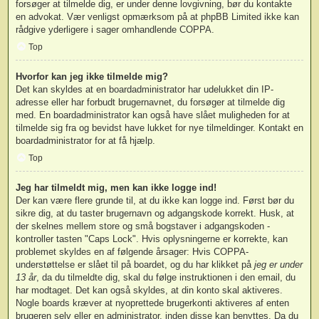
forsøger at tilmelde dig, er under denne lovgivning, bør du kontakte
en advokat. Vær venligst opmærksom på at phpBB Limited ikke kan
rådgive yderligere i sager omhandlende COPPA.
Top
Hvorfor kan jeg ikke tilmelde mig?
Det kan skyldes at en boardadministrator har udelukket din IP-
adresse eller har forbudt brugernavnet, du forsøger at tilmelde dig
med. En boardadministrator kan også have slået muligheden for at
tilmelde sig fra og bevidst have lukket for nye tilmeldinger. Kontakt en
boardadministrator for at få hjælp.
Top
Jeg har tilmeldt mig, men kan ikke logge ind!
Der kan være flere grunde til, at du ikke kan logge ind. Først bør du
sikre dig, at du taster brugernavn og adgangskode korrekt. Husk, at
der skelnes mellem store og små bogstaver i adgangskoden -
kontroller tasten "Caps Lock". Hvis oplysningerne er korrekte, kan
problemet skyldes en af følgende årsager: Hvis COPPA-
understøttelse er slået til på boardet, og du har klikket på
jeg er under
13 år
, da du tilmeldte dig, skal du følge instruktionen i den email, du
har modtaget. Det kan også skyldes, at din konto skal aktiveres.
Nogle boards kræver at nyoprettede brugerkonti aktiveres af enten
brugeren selv eller en administrator, inden disse kan benyttes. Da du