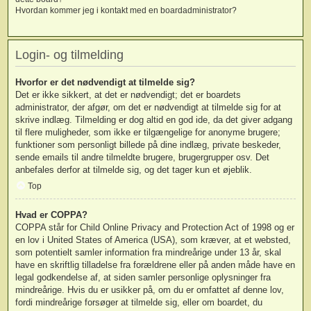
Hvordan kommer jeg i kontakt med en boardadministrator?
Login- og tilmelding
Hvorfor er det nødvendigt at tilmelde sig?
Det er ikke sikkert, at det er nødvendigt; det er boardets
administrator, der afgør, om det er nødvendigt at tilmelde sig for at
skrive indlæg. Tilmelding er dog altid en god ide, da det giver adgang
til flere muligheder, som ikke er tilgængelige for anonyme brugere;
funktioner som personligt billede på dine indlæg, private beskeder,
sende emails til andre tilmeldte brugere, brugergrupper osv. Det
anbefales derfor at tilmelde sig, og det tager kun et øjeblik.
Top
Hvad er COPPA?
COPPA står for Child Online Privacy and Protection Act of 1998 og er
en lov i United States of America (USA), som kræver, at et websted,
som potentielt samler information fra mindreårige under 13 år, skal
have en skriftlig tilladelse fra forældrene eller på anden måde have en
legal godkendelse af, at siden samler personlige oplysninger fra
mindreårige. Hvis du er usikker på, om du er omfattet af denne lov,
fordi mindreårige forsøger at tilmelde sig, eller om boardet, du