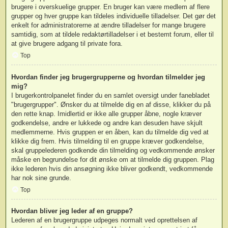
brugere i overskuelige grupper. En bruger kan være medlem af flere
grupper og hver gruppe kan tildeles individuelle tilladelser. Det gør det
enkelt for administratorerne at ændre tilladelser for mange brugere
samtidig, som at tildele redaktørtilladelser i et bestemt forum, eller til
at give brugere adgang til private fora.
Top
Hvordan finder jeg brugergrupperne og hvordan tilmelder jeg
mig?
I brugerkontrolpanelet finder du en samlet oversigt under fanebladet
"brugergrupper". Ønsker du at tilmelde dig en af disse, klikker du på
den rette knap. Imidlertid er ikke alle grupper åbne, nogle kræver
godkendelse, andre er lukkede og andre kan desuden have skjult
medlemmerne. Hvis gruppen er en åben, kan du tilmelde dig ved at
klikke dig frem. Hvis tilmelding til en gruppe kræver godkendelse,
skal gruppelederen godkende din tilmelding og vedkommende ønsker
måske en begrundelse for dit ønske om at tilmelde dig gruppen. Plag
ikke lederen hvis din ansøgning ikke bliver godkendt, vedkommende
har nok sine grunde.
Top
Hvordan bliver jeg leder af en gruppe?
Lederen af en brugergruppe udpeges normalt ved oprettelsen af