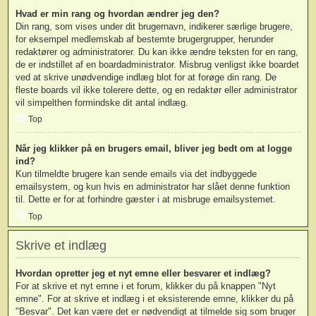
Hvad er min rang og hvordan ændrer jeg den?
Din rang, som vises under dit brugernavn, indikerer særlige brugere,
for eksempel medlemskab af bestemte brugergrupper, herunder
redaktører og administratorer. Du kan ikke ændre teksten for en rang,
de er indstillet af en boardadministrator. Misbrug venligst ikke boardet
ved at skrive unødvendige indlæg blot for at forøge din rang. De
fleste boards vil ikke tolerere dette, og en redaktør eller administrator
vil simpelthen formindske dit antal indlæg.
Top
Når jeg klikker på en brugers email, bliver jeg bedt om at logge
ind?
Kun tilmeldte brugere kan sende emails via det indbyggede
emailsystem, og kun hvis en administrator har slået denne funktion
til. Dette er for at forhindre gæster i at misbruge emailsystemet.
Top
Skrive et indlæg
Hvordan opretter jeg et nyt emne eller besvarer et indlæg?
For at skrive et nyt emne i et forum, klikker du på knappen "Nyt
emne". For at skrive et indlæg i et eksisterende emne, klikker du på
"Besvar". Det kan være det er nødvendigt at tilmelde sig som bruger