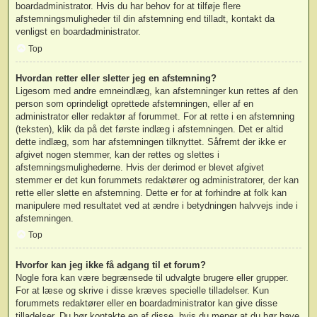
boardadministrator. Hvis du har behov for at tilføje flere
afstemningsmuligheder til din afstemning end tilladt, kontakt da
venligst en boardadministrator.
Top
Hvordan retter eller sletter jeg en afstemning?
Ligesom med andre emneindlæg, kan afstemninger kun rettes af den
person som oprindeligt oprettede afstemningen, eller af en
administrator eller redaktør af forummet. For at rette i en afstemning
(teksten), klik da på det første indlæg i afstemningen. Det er altid
dette indlæg, som har afstemningen tilknyttet. Såfremt der ikke er
afgivet nogen stemmer, kan der rettes og slettes i
afstemningsmulighederne. Hvis der derimod er blevet afgivet
stemmer er det kun forummets redaktører og administratorer, der kan
rette eller slette en afstemning. Dette er for at forhindre at folk kan
manipulere med resultatet ved at ændre i betydningen halvvejs inde i
afstemningen.
Top
Hvorfor kan jeg ikke få adgang til et forum?
Nogle fora kan være begrænsede til udvalgte brugere eller grupper.
For at læse og skrive i disse kræves specielle tilladelser. Kun
forummets redaktører eller en boardadministrator kan give disse
tilladelser. Du bør kontakte en af disse, hvis du mener at du bør have