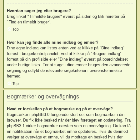
Hvordan søger jeg efter brugere?
Brug linket "Tilmeldte brugere" øverst på siden og klik herefter på
"Find en tilmeldt bruger".
Top
Hvor kan jeg finde alle mine indlæg og emner?
Dine egne indlæg kan listes enten ved at klikke på "Dine indlæg"
forrest i brugerkontrolpanelet, ved at klikke på "Brugers indlæg"
forrest på din profilside eller "Dine indlæg" øverst på boardindekset
under hurtige links. For at søge i dine emner bruges den avancerede
søgning og udfyld de relevante søgekriterier i overenstemmelse
hermed.
Top
Bogmærker og overvågnings
Hvad er forskellen på at bogmærke og på at overvåge?
Bogmærker i phpBB3.0 fungerede stort set som bogmærker i din
browser. Du fik ikke besked når der blev foretaget en opdatering. Fra
phpBB3.1 virker bogmærker næsten som en overvågning. Du kan få
en notifikation når et bogmærket emne opdateres. Hvis du derimod
vælger at overvåge et emne, vil du modtage en besked hvis der