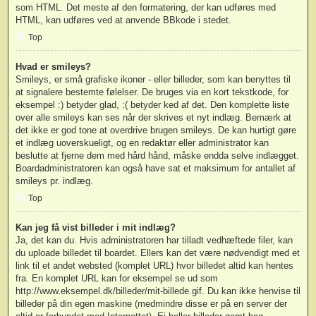
som HTML. Det meste af den formatering, der kan udføres med
HTML, kan udføres ved at anvende BBkode i stedet.
Top
Hvad er smileys?
Smileys, er små grafiske ikoner - eller billeder, som kan benyttes til
at signalere bestemte følelser. De bruges via en kort tekstkode, for
eksempel :) betyder glad, :( betyder ked af det. Den komplette liste
over alle smileys kan ses når der skrives et nyt indlæg. Bemærk at
det ikke er god tone at overdrive brugen smileys. De kan hurtigt gøre
et indlæg uoverskueligt, og en redaktør eller administrator kan
beslutte at fjerne dem med hård hånd, måske endda selve indlægget.
Boardadministratoren kan også have sat et maksimum for antallet af
smileys pr. indlæg.
Top
Kan jeg få vist billeder i mit indlæg?
Ja, det kan du. Hvis administratoren har tilladt vedhæftede filer, kan
du uploade billedet til boardet. Ellers kan det være nødvendigt med et
link til et andet websted (komplet URL) hvor billedet altid kan hentes
fra. En komplet URL kan for eksempel se ud som
http://www.eksempel.dk/billeder/mit-billede.gif. Du kan ikke henvise til
billeder på din egen maskine (medmindre disse er på en server der