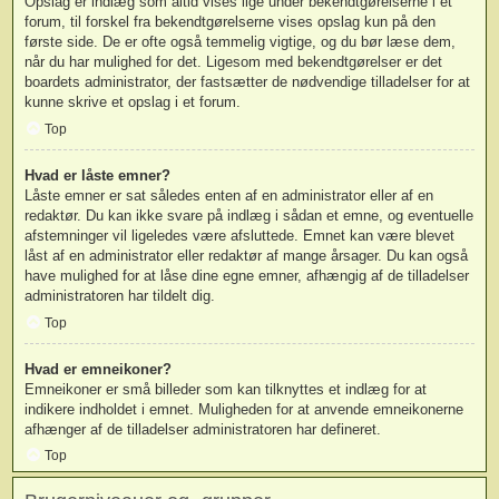
Opslag er indlæg som altid vises lige under bekendtgørelserne i et
forum, til forskel fra bekendtgørelserne vises opslag kun på den
første side. De er ofte også temmelig vigtige, og du bør læse dem,
når du har mulighed for det. Ligesom med bekendtgørelser er det
boardets administrator, der fastsætter de nødvendige tilladelser for at
kunne skrive et opslag i et forum.
Top
Hvad er låste emner?
Låste emner er sat således enten af en administrator eller af en
redaktør. Du kan ikke svare på indlæg i sådan et emne, og eventuelle
afstemninger vil ligeledes være afsluttede. Emnet kan være blevet
låst af en administrator eller redaktør af mange årsager. Du kan også
have mulighed for at låse dine egne emner, afhængig af de tilladelser
administratoren har tildelt dig.
Top
Hvad er emneikoner?
Emneikoner er små billeder som kan tilknyttes et indlæg for at
indikere indholdet i emnet. Muligheden for at anvende emneikonerne
afhænger af de tilladelser administratoren har defineret.
Top