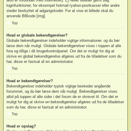
altid er forbundet med Internettet). Ej heller billeder gemt bag
loginfunktioner, for eksempel hotmail-/yahoo-postkasser eller andre
steder beskyttet af adgangskoder. For at vise et billede skal du
anvende BBkode [img].
Top
Hvad er globale bekendtgørelser?
Globale bekendtgørelser indeholder vigtige informationer, og du bør
læse dem når muligt. Globale bekendtgørelser vises i toppen af alle
fora og tillige i dit brugerkontrolpanel. Om det er muligt for dig at
skrive en global bekendtgørelse afgøres ud fra de tilladelser som du
har, disse er fastsat af en administrator.
Top
Hvad er bekendtgørelser?
Bekendtgørelser indeholder typisk vigtige beskeder angående
forummet, og du bør læse dem når muligt. Bekendtgørelser vises
altid på toppen af alle sider i det forum de er skrevet til. Om det er
muligt for dig at skrive en bekendtgørelse afgøres ud fra de tilladelser
som du har, disse er fastsat af en administrator.
Top
Hvad er opslag?