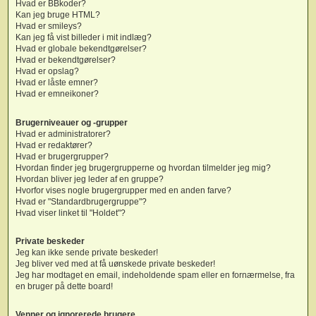
Hvad er BBkoder?
Kan jeg bruge HTML?
Hvad er smileys?
Kan jeg få vist billeder i mit indlæg?
Hvad er globale bekendtgørelser?
Hvad er bekendtgørelser?
Hvad er opslag?
Hvad er låste emner?
Hvad er emneikoner?
Brugerniveauer og -grupper
Hvad er administratorer?
Hvad er redaktører?
Hvad er brugergrupper?
Hvordan finder jeg brugergrupperne og hvordan tilmelder jeg mig?
Hvordan bliver jeg leder af en gruppe?
Hvorfor vises nogle brugergrupper med en anden farve?
Hvad er "Standardbrugergruppe"?
Hvad viser linket til "Holdet"?
Private beskeder
Jeg kan ikke sende private beskeder!
Jeg bliver ved med at få uønskede private beskeder!
Jeg har modtaget en email, indeholdende spam eller en fornærmelse, fra
en bruger på dette board!
Venner og ignorerede brugere