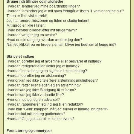
Brugerindstillinger og muligheder
Hvordan ændrer jeg mine boardindstillinger?
Hvordan forhindrer jeg at mit navn fremgår af listen "Hvem er online nu"?
Tiden er ikke vist korrekt!
Jeg har ændret tidszonen og tiden er stadig forkert!
Mit sprog er ikke i listen!
Hvad betyder billedet efter mit brugernavn?
Hvordan vælger jeg en avatar?
Hvad er min rang og hvordan ændrer jeg den?
Når jeg klikker på en brugers email, bliver jeg bedt om at logge ind?
Skrive et indlæg
Hvordan opretter jeg et nyt emne eller besvarer et indlæg?
Hvordan redigerer eller sletter jeg et indlæg?
Hvordan indsætter jeg en signatur i mine indlæg?
Hvordan opretter jeg en afstemning?
Hvorfor kan jeg ikke tilføje flere afstemningsmuligheder?
Hvordan retter eller sletter jeg en afstemning?
Hvorfor kan jeg ikke få adgang til et forum?
Hvorfor kan jeg ikke vedhæfte filer?
Hvorfor modtog jeg en advarsel?
Hvordan rapporterer jeg indlæg til en redaktør?
Hvad kan "Gem" knappen, når jeg skriver et indlæg, bruges til?
Hvorfor skal mit indlæg godkendes?
Hvordan får jeg placeret mit emne øverst?
Formatering og emnetyper