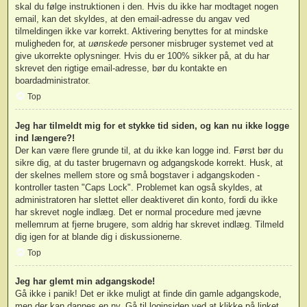
skal du følge instruktionen i den. Hvis du ikke har modtaget nogen
email, kan det skyldes, at den email-adresse du angav ved
tilmeldingen ikke var korrekt. Aktivering benyttes for at mindske
muligheden for, at
uønskede
personer misbruger systemet ved at
give ukorrekte oplysninger. Hvis du er 100% sikker på, at du har
skrevet den rigtige email-adresse, bør du kontakte en
boardadministrator.
Top
Jeg har tilmeldt mig for et stykke tid siden, og kan nu ikke logge
ind længere?!
Der kan være flere grunde til, at du ikke kan logge ind. Først bør du
sikre dig, at du taster brugernavn og adgangskode korrekt. Husk, at
der skelnes mellem store og små bogstaver i adgangskoden -
kontroller tasten "Caps Lock". Problemet kan også skyldes, at
administratoren har slettet eller deaktiveret din konto, fordi du ikke
har skrevet nogle indlæg. Det er normal procedure med jævne
mellemrum at fjerne brugere, som aldrig har skrevet indlæg. Tilmeld
dig igen for at blande dig i diskussionerne.
Top
Jeg har glemt min adgangskode!
Gå ikke i panik! Det er ikke muligt at finde din gamle adgangskode,
men der kan dannes en ny. Gå til loginsiden ved at klikke på linket