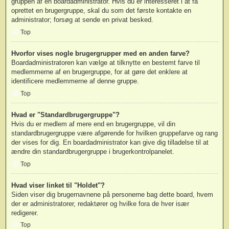
gruppen af en boardadministrator. Hvis du er interesseret i at få
oprettet en brugergruppe, skal du som det første kontakte en
administrator; forsøg at sende en privat besked.
Top
Hvorfor vises nogle brugergrupper med en anden farve?
Boardadministratoren kan vælge at tilknytte en bestemt farve til
medlemmerne af en brugergruppe, for at gøre det enklere at
identificere medlemmerne af denne gruppe.
Top
Hvad er "Standardbrugergruppe"?
Hvis du er medlem af mere end en brugergruppe, vil din
standardbrugergruppe være afgørende for hvilken gruppefarve og rang
der vises for dig. En boardadministrator kan give dig tilladelse til at
ændre din standardbrugergruppe i brugerkontrolpanelet.
Top
Hvad viser linket til "Holdet"?
Siden viser dig brugernavnene på personerne bag dette board, hvem
der er administratorer, redaktører og hvilke fora de hver især
redigerer.
Top