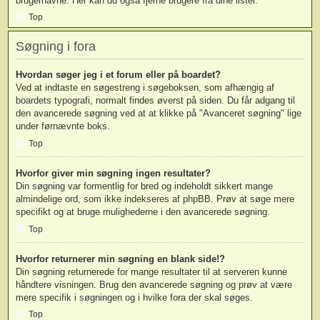
brugernavne. Her kan du også fjerne brugere fra dine lister.
Top
Søgning i fora
Hvordan søger jeg i et forum eller på boardet?
Ved at indtaste en søgestreng i søgeboksen, som afhængig af
boardets typografi, normalt findes øverst på siden. Du får adgang til
den avancerede søgning ved at at klikke på "Avanceret søgning" lige
under førnævnte boks.
Top
Hvorfor giver min søgning ingen resultater?
Din søgning var formentlig for bred og indeholdt sikkert mange
almindelige ord, som ikke indekseres af phpBB. Prøv at søge mere
specifikt og at bruge mulighederne i den avancerede søgning.
Top
Hvorfor returnerer min søgning en blank side!?
Din søgning returnerede for mange resultater til at serveren kunne
håndtere visningen. Brug den avancerede søgning og prøv at være
mere specifik i søgningen og i hvilke fora der skal søges.
Top