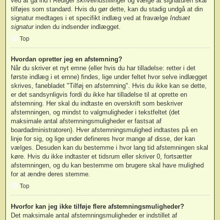
ved at gå ind i
Rediger skriveindstillinger
og vælge at signaturen skal
tilføjes som standard. Hvis du gør dette, kan du stadig undgå at din
signatur medtages i et specifikt indlæg ved at fravælge
Indsæt
signatur
inden du indsender indlægget.
Top
Hvordan opretter jeg en afstemning?
Når du skriver et nyt emne (eller hvis du har tilladelse: retter i det
første indlæg i et emne) findes, lige under feltet hvor selve indlægget
skrives, fanebladet "Tilføj en afstemning". Hvis du ikke kan se dette,
er det sandsynligvis fordi du ikke har tilladelse til at oprette en
afstemning. Her skal du indtaste en overskrift som beskriver
afstemningen, og mindst to valgmuligheder i tekstfeltet (det
maksimale antal afstemningsmuligheder er fastsat af
boardadministratoren). Hver afstemningsmulighed indtastes på en
linje for sig, og lige under defineres hvor mange af disse, der kan
vælges. Desuden kan du bestemme i hvor lang tid afstemningen skal
køre. Hvis du ikke indtaster et tidsrum eller skriver 0, fortsætter
afstemningen, og du kan bestemme om brugere skal have mulighed
for at ændre deres stemme.
Top
Hvorfor kan jeg ikke tilføje flere afstemningsmuligheder?
Det maksimale antal afstemningsmuligheder er indstillet af