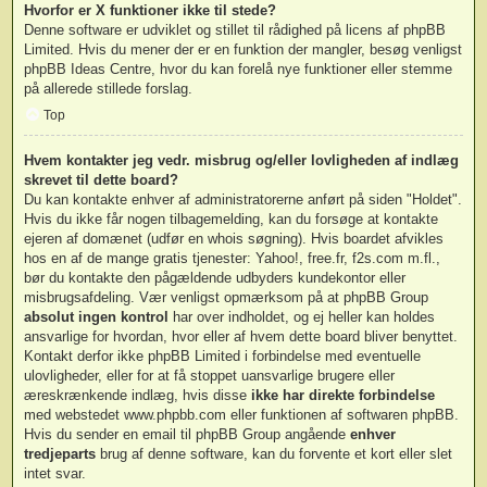
Hvorfor er X funktioner ikke til stede?
Denne software er udviklet og stillet til rådighed på licens af phpBB
Limited. Hvis du mener der er en funktion der mangler, besøg venligst
phpBB Ideas Centre
, hvor du kan forelå nye funktioner eller stemme
på allerede stillede forslag.
Top
Hvem kontakter jeg vedr. misbrug og/eller lovligheden af indlæg
skrevet til dette board?
Du kan kontakte enhver af administratorerne anført på siden "Holdet".
Hvis du ikke får nogen tilbagemelding, kan du forsøge at kontakte
ejeren af domænet (udfør en
whois søgning
). Hvis boardet afvikles
hos en af de mange gratis tjenester: Yahoo!, free.fr, f2s.com m.fl.,
bør du kontakte den pågældende udbyders kundekontor eller
misbrugsafdeling. Vær venligst opmærksom på at phpBB Group
absolut ingen kontrol
har over indholdet, og ej heller kan holdes
ansvarlige for hvordan, hvor eller af hvem dette board bliver benyttet.
Kontakt derfor ikke phpBB Limited i forbindelse med eventuelle
ulovligheder, eller for at få stoppet uansvarlige brugere eller
æreskrænkende indlæg, hvis disse
ikke har direkte forbindelse
med webstedet www.phpbb.com eller funktionen af softwaren phpBB.
Hvis du sender en email til phpBB Group angående
enhver
tredjeparts
brug af denne software, kan du forvente et kort eller slet
intet svar.