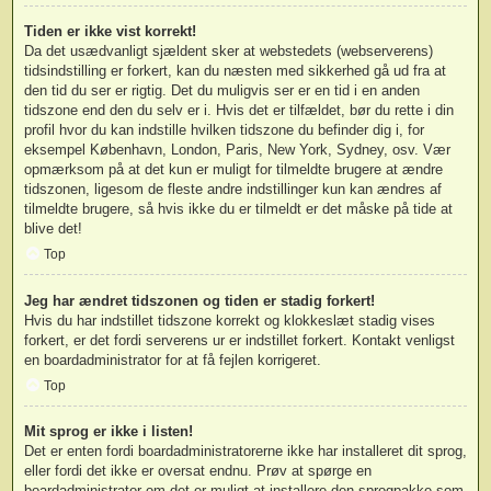
Tiden er ikke vist korrekt!
Da det usædvanligt sjældent sker at webstedets (webserverens)
tidsindstilling er forkert, kan du næsten med sikkerhed gå ud fra at
den tid du ser er rigtig. Det du muligvis ser er en tid i en anden
tidszone end den du selv er i. Hvis det er tilfældet, bør du rette i din
profil hvor du kan indstille hvilken tidszone du befinder dig i, for
eksempel København, London, Paris, New York, Sydney, osv. Vær
opmærksom på at det kun er muligt for tilmeldte brugere at ændre
tidszonen, ligesom de fleste andre indstillinger kun kan ændres af
tilmeldte brugere, så hvis ikke du er tilmeldt er det måske på tide at
blive det!
Top
Jeg har ændret tidszonen og tiden er stadig forkert!
Hvis du har indstillet tidszone korrekt og klokkeslæt stadig vises
forkert, er det fordi serverens ur er indstillet forkert. Kontakt venligst
en boardadministrator for at få fejlen korrigeret.
Top
Mit sprog er ikke i listen!
Det er enten fordi boardadministratorerne ikke har installeret dit sprog,
eller fordi det ikke er oversat endnu. Prøv at spørge en
boardadministrator om det er muligt at installere den sprogpakke som