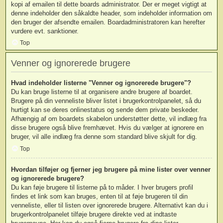
kopi af emailen til dette boards administrator. Der er meget vigtigt at
denne indeholder den såkaldte header, som indeholder information om
den bruger der afsendte emailen. Boardadministratoren kan herefter
vurdere evt. sanktioner.
Top
Venner og ignorerede brugere
Hvad indeholder listerne "Venner og ignorerede brugere"?
Du kan bruge listerne til at organisere andre brugere af boardet.
Brugere på din venneliste bliver listet i brugerkontrolpanelet, så du
hurtigt kan se deres onlinestatus og sende dem private beskeder.
Afhængig af om boardets skabelon understøtter dette, vil indlæg fra
disse brugere også blive fremhævet. Hvis du vælger at ignorere en
bruger, vil alle indlæg fra denne som standard blive skjult for dig.
Top
Hvordan tilføjer og fjerner jeg brugere på mine lister over venner
og ignorerede brugere?
Du kan føje brugere til listerne på to måder. I hver brugers profil
findes et link som kan bruges, enten til at føje brugeren til din
venneliste, eller til listen over ignorerede brugere. Alternativt kan du i
brugerkontrolpanelet tilføje brugere direkte ved at indtaste