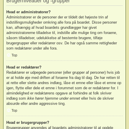
Brugerniveauer og -grupper
Hvad er administratorer?
Administratorer er de personer der er tildelt det højeste trin af
indstillingsmuligheder omkring alle fora på boardet. Disse personer
kan, afhængig af hvad boardets grundlægger har givet
administratorerne tilladelse til, indstille alle mulige ting om foraene,
såsom tilladelser, udelukkelse af bestemte brugere, tilføje
brugergrupper eller redaktører osv. De har også samme rettigheder
som redaktører under alle fora.
Top
Hvad er redaktører?
Redaktører er udpegede personer (eller grupper af personer) hvis job
er at holde øje med driften af foraene fra dag til dag. De har retten til
at rette eller slette andres indlæg, låse et emne eller låse et emne op
igen, flytte eller dele et emne i forummet som de er redaktører for. I
almindelighed er redaktørens opgave at forhindre at folk skriver
indlæg som
ikke hører hjemme under emnet
eller hvis de skriver
absurde eller andre aggressive ting.
Top
Hvad er brugergrupper?
Brugergrupper anvendes af boardets administratorer til at opdele