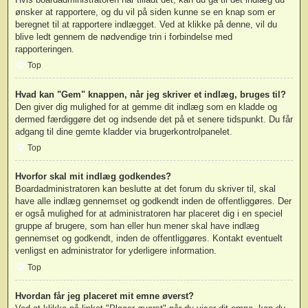
ønsker at rapportere, og du vil på siden kunne se en knap som er
beregnet til at rapportere indlægget. Ved at klikke på denne, vil du
blive ledt gennem de nødvendige trin i forbindelse med
rapporteringen.
Top
Hvad kan "Gem" knappen, når jeg skriver et indlæg, bruges til?
Den giver dig mulighed for at gemme dit indlæg som en kladde og
dermed færdiggøre det og indsende det på et senere tidspunkt. Du får
adgang til dine gemte kladder via brugerkontrolpanelet.
Top
Hvorfor skal mit indlæg godkendes?
Boardadministratoren kan beslutte at det forum du skriver til, skal
have alle indlæg gennemset og godkendt inden de offentliggøres. Der
er også mulighed for at administratoren har placeret dig i en speciel
gruppe af brugere, som han eller hun mener skal have indlæg
gennemset og godkendt, inden de offentliggøres. Kontakt eventuelt
venligst en administrator for yderligere information.
Top
Hvordan får jeg placeret mit emne øverst?