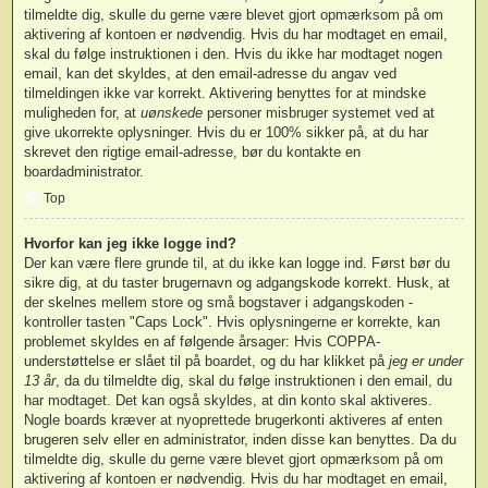
tilmeldte dig, skulle du gerne være blevet gjort opmærksom på om
aktivering af kontoen er nødvendig. Hvis du har modtaget en email,
skal du følge instruktionen i den. Hvis du ikke har modtaget nogen
email, kan det skyldes, at den email-adresse du angav ved
tilmeldingen ikke var korrekt. Aktivering benyttes for at mindske
muligheden for, at
uønskede
personer misbruger systemet ved at
give ukorrekte oplysninger. Hvis du er 100% sikker på, at du har
skrevet den rigtige email-adresse, bør du kontakte en
boardadministrator.
Top
Hvorfor kan jeg ikke logge ind?
Der kan være flere grunde til, at du ikke kan logge ind. Først bør du
sikre dig, at du taster brugernavn og adgangskode korrekt. Husk, at
der skelnes mellem store og små bogstaver i adgangskoden -
kontroller tasten "Caps Lock". Hvis oplysningerne er korrekte, kan
problemet skyldes en af følgende årsager: Hvis COPPA-
understøttelse er slået til på boardet, og du har klikket på
jeg er under
13 år
, da du tilmeldte dig, skal du følge instruktionen i den email, du
har modtaget. Det kan også skyldes, at din konto skal aktiveres.
Nogle boards kræver at nyoprettede brugerkonti aktiveres af enten
brugeren selv eller en administrator, inden disse kan benyttes. Da du
tilmeldte dig, skulle du gerne være blevet gjort opmærksom på om
aktivering af kontoen er nødvendig. Hvis du har modtaget en email,