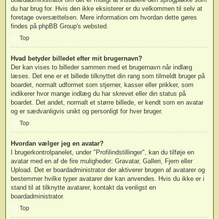
du har brug for. Hvis den ikke eksisterer er du velkommen til selv at
foretage oversættelsen. Mere information om hvordan dette gøres
findes på
phpBB Group
's websted.
Top
Hvad betyder billedet efter mit brugernavn?
Der kan vises to billeder sammen med et brugernavn når indlæg
læses. Det ene er et billede tilknyttet din rang som tilmeldt bruger på
boardet, normalt udformet som stjerner, kasser eller prikker, som
indikerer hvor mange indlæg du har skrevet eller din status på
boardet. Det andet, normalt et større billede, er kendt som en avatar
og er sædvanligvis unikt og personligt for hver bruger.
Top
Hvordan vælger jeg en avatar?
I brugerkontrolpanelet, under "Profilindstillinger", kan du tilføje en
avatar med en af de fire muligheder: Gravatar, Galleri, Fjern eller
Upload. Det er boardadministrator der aktiverer brugen af avatarer og
bestemmer hvilke typer avatarer der kan anvendes. Hvis du ikke er i
stand til at tilknytte avatarer, kontakt da venligst en
boardadministrator.
Top