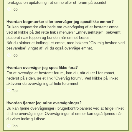
foretages en opdatering i et emne eller et forum på boardet.
Top
Hvordan bogmærker eller overvåger jeg specifikke emner?
Du kan bogmærke eller bede om overvågning af et bestemt emne
ved at klikke på det rette link i menuen "Emneværktøjer", bekvemt
placeret nær toppen og bunden når emnet læses.
Når du skriver et indlæg i et emne, med boksen "Giv mig besked ved
besvarelse" vinget af, vil du også overvåge emnet.
Top
Hvordan overvåger jeg specifikke fora?
For at overvåge et bestemt forum, kan du, når du er i forummet,
nederst på siden, se et link "Overvåg forum". Ved klikke på linket
aktiverer du overvågning af hele forummet.
Top
Hvordan fjerner jeg mine overvågninger?
Du kan fjerne overvågninger i brugerkontrolpanelet ved at følge linket
til dine overvågninger. Overvågninger af emner kan også fjernes når
du viser indlæg i disse.
Top