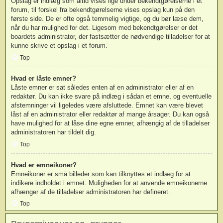
Opslag er indlæg som altid vises lige under bekendtgørelserne i et
forum, til forskel fra bekendtgørelserne vises opslag kun på den
første side. De er ofte også temmelig vigtige, og du bør læse dem,
når du har mulighed for det. Ligesom med bekendtgørelser er det
boardets administrator, der fastsætter de nødvendige tilladelser for at
kunne skrive et opslag i et forum.
Top
Hvad er låste emner?
Låste emner er sat således enten af en administrator eller af en
redaktør. Du kan ikke svare på indlæg i sådan et emne, og eventuelle
afstemninger vil ligeledes være afsluttede. Emnet kan være blevet
låst af en administrator eller redaktør af mange årsager. Du kan også
have mulighed for at låse dine egne emner, afhængig af de tilladelser
administratoren har tildelt dig.
Top
Hvad er emneikoner?
Emneikoner er små billeder som kan tilknyttes et indlæg for at
indikere indholdet i emnet. Muligheden for at anvende emneikonerne
afhænger af de tilladelser administratoren har defineret.
Top