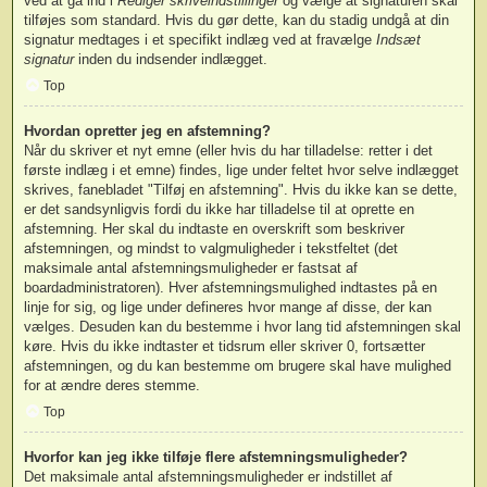
ved at gå ind i
Rediger skriveindstillinger
og vælge at signaturen skal
tilføjes som standard. Hvis du gør dette, kan du stadig undgå at din
signatur medtages i et specifikt indlæg ved at fravælge
Indsæt
signatur
inden du indsender indlægget.
Top
Hvordan opretter jeg en afstemning?
Når du skriver et nyt emne (eller hvis du har tilladelse: retter i det
første indlæg i et emne) findes, lige under feltet hvor selve indlægget
skrives, fanebladet "Tilføj en afstemning". Hvis du ikke kan se dette,
er det sandsynligvis fordi du ikke har tilladelse til at oprette en
afstemning. Her skal du indtaste en overskrift som beskriver
afstemningen, og mindst to valgmuligheder i tekstfeltet (det
maksimale antal afstemningsmuligheder er fastsat af
boardadministratoren). Hver afstemningsmulighed indtastes på en
linje for sig, og lige under defineres hvor mange af disse, der kan
vælges. Desuden kan du bestemme i hvor lang tid afstemningen skal
køre. Hvis du ikke indtaster et tidsrum eller skriver 0, fortsætter
afstemningen, og du kan bestemme om brugere skal have mulighed
for at ændre deres stemme.
Top
Hvorfor kan jeg ikke tilføje flere afstemningsmuligheder?
Det maksimale antal afstemningsmuligheder er indstillet af