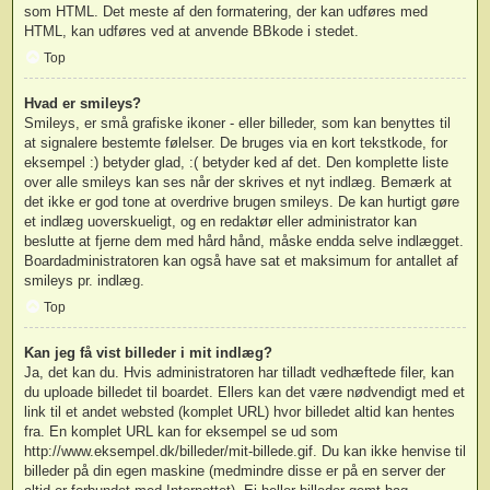
som HTML. Det meste af den formatering, der kan udføres med
HTML, kan udføres ved at anvende BBkode i stedet.
Top
Hvad er smileys?
Smileys, er små grafiske ikoner - eller billeder, som kan benyttes til
at signalere bestemte følelser. De bruges via en kort tekstkode, for
eksempel :) betyder glad, :( betyder ked af det. Den komplette liste
over alle smileys kan ses når der skrives et nyt indlæg. Bemærk at
det ikke er god tone at overdrive brugen smileys. De kan hurtigt gøre
et indlæg uoverskueligt, og en redaktør eller administrator kan
beslutte at fjerne dem med hård hånd, måske endda selve indlægget.
Boardadministratoren kan også have sat et maksimum for antallet af
smileys pr. indlæg.
Top
Kan jeg få vist billeder i mit indlæg?
Ja, det kan du. Hvis administratoren har tilladt vedhæftede filer, kan
du uploade billedet til boardet. Ellers kan det være nødvendigt med et
link til et andet websted (komplet URL) hvor billedet altid kan hentes
fra. En komplet URL kan for eksempel se ud som
http://www.eksempel.dk/billeder/mit-billede.gif. Du kan ikke henvise til
billeder på din egen maskine (medmindre disse er på en server der