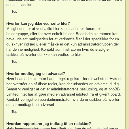
denne tilladelse.
Top
Hvorfor kan jeg ikke vedhæfte filer?
Muligheden for at vedhæfte filer kan tillades pr. forum, pr.
brugergruppe, eller for hver enkelt bruger. Boardadministratoren kan
have udeladt muligheden for at vedhæfte filer i det specifikke forum
du skriver indlæg i, eller måske er det kun administratorgruppen der
har denne mulighed. Kontakt administratoren hvis du stadig er
usikker på hvorfor du ikke kan vedhæfte filer.
Top
Hvorfor modtog jeg en advarsel?
Hver boardadministrator har sit eget regelsæt for sit websted. Hvis du
har overtrådt en af disse regler, kan der udstedes en advarsel til dig.
Bemærk venligst at det er administratorens beslutning, og at phpBB
Limited intet har at gøre med en advarsel udstedt fra et givent board.
Kontakt venligst en boardadministrator hvis du er usikker på hvorfor
du har modtaget en advarsel.
Top
Hvordan rapporterer jeg indlæg til en redaktør?
Hvis boardadministratoren har tilladt det, kan du gå til det indlæg du