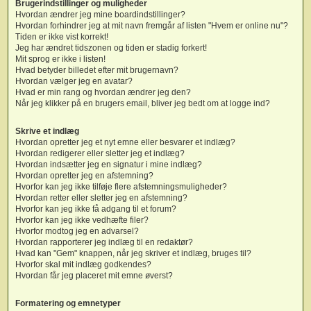
Brugerindstillinger og muligheder
Hvordan ændrer jeg mine boardindstillinger?
Hvordan forhindrer jeg at mit navn fremgår af listen "Hvem er online nu"?
Tiden er ikke vist korrekt!
Jeg har ændret tidszonen og tiden er stadig forkert!
Mit sprog er ikke i listen!
Hvad betyder billedet efter mit brugernavn?
Hvordan vælger jeg en avatar?
Hvad er min rang og hvordan ændrer jeg den?
Når jeg klikker på en brugers email, bliver jeg bedt om at logge ind?
Skrive et indlæg
Hvordan opretter jeg et nyt emne eller besvarer et indlæg?
Hvordan redigerer eller sletter jeg et indlæg?
Hvordan indsætter jeg en signatur i mine indlæg?
Hvordan opretter jeg en afstemning?
Hvorfor kan jeg ikke tilføje flere afstemningsmuligheder?
Hvordan retter eller sletter jeg en afstemning?
Hvorfor kan jeg ikke få adgang til et forum?
Hvorfor kan jeg ikke vedhæfte filer?
Hvorfor modtog jeg en advarsel?
Hvordan rapporterer jeg indlæg til en redaktør?
Hvad kan "Gem" knappen, når jeg skriver et indlæg, bruges til?
Hvorfor skal mit indlæg godkendes?
Hvordan får jeg placeret mit emne øverst?
Formatering og emnetyper