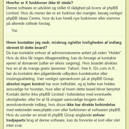
Hvorfor er X funktioner ikke til stede?
Denne software er udviklet og stillet til rådighed på licens af phpBB
Limited. Hvis du mener der er en funktion der mangler, besøg venligst
phpBB Ideas Centre
, hvor du kan forelå nye funktioner eller stemme
på allerede stillede forslag.
Top
Hvem kontakter jeg vedr. misbrug og/eller lovligheden af indlæg
skrevet til dette board?
Du kan kontakte enhver af administratorerne anført på siden "Holdet".
Hvis du ikke får nogen tilbagemelding, kan du forsøge at kontakte
ejeren af domænet (udfør en
whois søgning
). Hvis boardet afvikles
hos en af de mange gratis tjenester: Yahoo!, free.fr, f2s.com m.fl.,
bør du kontakte den pågældende udbyders kundekontor eller
misbrugsafdeling. Vær venligst opmærksom på at phpBB Group
absolut ingen kontrol
har over indholdet, og ej heller kan holdes
ansvarlige for hvordan, hvor eller af hvem dette board bliver benyttet.
Kontakt derfor ikke phpBB Limited i forbindelse med eventuelle
ulovligheder, eller for at få stoppet uansvarlige brugere eller
æreskrænkende indlæg, hvis disse
ikke har direkte forbindelse
med webstedet www.phpbb.com eller funktionen af softwaren phpBB.
Hvis du sender en email til phpBB Group angående
enhver
tredjeparts
brug af denne software, kan du forvente et kort eller slet
intet svar.