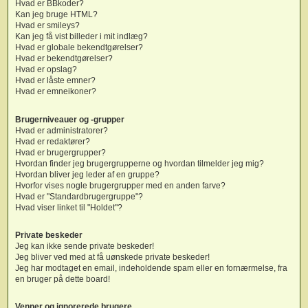
Hvad er BBkoder?
Kan jeg bruge HTML?
Hvad er smileys?
Kan jeg få vist billeder i mit indlæg?
Hvad er globale bekendtgørelser?
Hvad er bekendtgørelser?
Hvad er opslag?
Hvad er låste emner?
Hvad er emneikoner?
Brugerniveauer og -grupper
Hvad er administratorer?
Hvad er redaktører?
Hvad er brugergrupper?
Hvordan finder jeg brugergrupperne og hvordan tilmelder jeg mig?
Hvordan bliver jeg leder af en gruppe?
Hvorfor vises nogle brugergrupper med en anden farve?
Hvad er "Standardbrugergruppe"?
Hvad viser linket til "Holdet"?
Private beskeder
Jeg kan ikke sende private beskeder!
Jeg bliver ved med at få uønskede private beskeder!
Jeg har modtaget en email, indeholdende spam eller en fornærmelse, fra
en bruger på dette board!
Venner og ignorerede brugere