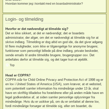
Hvordan kommer jeg i kontakt med en boardadministrator?
Login- og tilmelding
Hvorfor er det nødvendigt at tilmelde sig?
Det er ikke sikkert, at det er nødvendigt; det er boardets
administrator, der afgør, om det er nødvendigt at tilmelde sig for at
skrive indlæg. Tilmelding er dog altid en god ide, da det giver adgang
til flere muligheder, som ikke er tilgængelige for anonyme brugere;
funktioner som personligt billede på dine indlæg, private beskeder,
sende emails til andre tilmeldte brugere, brugergrupper osv. Det
anbefales derfor at tilmelde sig, og det tager kun et øjeblik.
Top
Hvad er COPPA?
COPPA står for Child Online Privacy and Protection Act of 1998 og er
en lov i United States of America (USA), som kræver, at et websted,
som potentielt samler information fra mindreårige under 13 år, skal
have en skriftlig tilladelse fra forældrene eller på anden måde have en
legal godkendelse af, at siden samler personlige oplysninger fra
mindreårige. Hvis du er usikker på, om du er omfattet af denne lov,
fordi mindreårige forsøger at tilmelde sig, eller om boardet, du