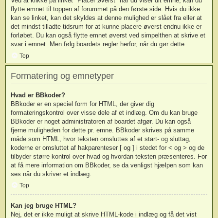
Ved at klikke på linket "Placer øverst" når du viser dit emne, kan du
flytte emnet til toppen af forummet på den første side. Hvis du ikke
kan se linket, kan det skyldes at denne mulighed er slået fra eller at
det mindst tilladte tidsrum for at kunne placere øverst endnu ikke er
forløbet. Du kan også flytte emnet øverst ved simpelthen at skrive et
svar i emnet. Men følg boardets regler herfor, når du gør dette.
Top
Formatering og emnetyper
Hvad er BBkoder?
BBkoder er en speciel form for HTML, der giver dig
formateringskontrol over visse dele af et indlæg. Om du kan bruge
BBkoder er noget administratoren af boardet afgør. Du kan også
fjerne muligheden for dette pr. emne. BBkoder skrives på samme
måde som HTML, hvor teksten omsluttes af et start- og sluttag,
koderne er omsluttet af hakparenteser [ og ] i stedet for < og > og de
tilbyder større kontrol over hvad og hvordan teksten præsenteres. For
at få mere information om BBkoder, se da venligst hjælpen som kan
ses når du skriver et indlæg.
Top
Kan jeg bruge HTML?
Nej, det er ikke muligt at skrive HTML-kode i indlæg og få det vist