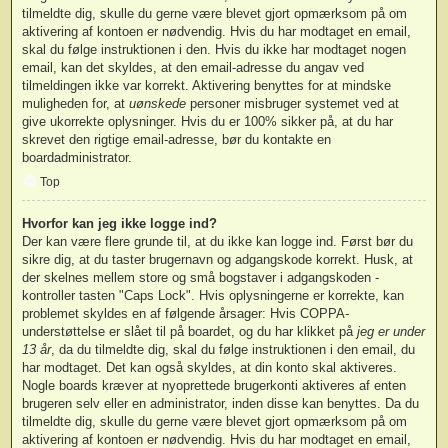
tilmeldte dig, skulle du gerne være blevet gjort opmærksom på om
aktivering af kontoen er nødvendig. Hvis du har modtaget en email,
skal du følge instruktionen i den. Hvis du ikke har modtaget nogen
email, kan det skyldes, at den email-adresse du angav ved
tilmeldingen ikke var korrekt. Aktivering benyttes for at mindske
muligheden for, at
uønskede
personer misbruger systemet ved at
give ukorrekte oplysninger. Hvis du er 100% sikker på, at du har
skrevet den rigtige email-adresse, bør du kontakte en
boardadministrator.
Top
Hvorfor kan jeg ikke logge ind?
Der kan være flere grunde til, at du ikke kan logge ind. Først bør du
sikre dig, at du taster brugernavn og adgangskode korrekt. Husk, at
der skelnes mellem store og små bogstaver i adgangskoden -
kontroller tasten "Caps Lock". Hvis oplysningerne er korrekte, kan
problemet skyldes en af følgende årsager: Hvis COPPA-
understøttelse er slået til på boardet, og du har klikket på
jeg er under
13 år
, da du tilmeldte dig, skal du følge instruktionen i den email, du
har modtaget. Det kan også skyldes, at din konto skal aktiveres.
Nogle boards kræver at nyoprettede brugerkonti aktiveres af enten
brugeren selv eller en administrator, inden disse kan benyttes. Da du
tilmeldte dig, skulle du gerne være blevet gjort opmærksom på om
aktivering af kontoen er nødvendig. Hvis du har modtaget en email,