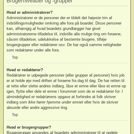
Brugerniveauer og -grupper
Hvad er administratorer?
Administratorer er de personer der er tildelt det højeste trin af
indstillingsmuligheder omkring alle fora på boardet. Disse personer
kan, afhængig af hvad boardets grundlægger har givet
administratorerne tilladelse til, indstille alle mulige ting om foraene,
såsom tilladelser, udelukkelse af bestemte brugere, tilføje
brugergrupper eller redaktører osv. De har også samme rettigheder
som redaktører under alle fora.
Top
Hvad er redaktører?
Redaktører er udpegede personer (eller grupper af personer) hvis job
er at holde øje med driften af foraene fra dag til dag. De har retten til
at rette eller slette andres indlæg, låse et emne eller låse et emne op
igen, flytte eller dele et emne i forummet som de er redaktører for. I
almindelighed er redaktørens opgave at forhindre at folk skriver
indlæg som
ikke hører hjemme under emnet
eller hvis de skriver
absurde eller andre aggressive ting.
Top
Hvad er brugergrupper?
Brugergrupper anvendes af boardets administratorer til at opdele