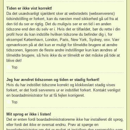
Tiden er ikke vist korrekt!
Da det usædvanligt sjældent sker at webstedets (webserverens)
tidsindstilling er forkert, kan du næsten med sikkerhed gå ud fra at
den tid du ser er rigtig. Det du muligvis ser er en tid i en anden
tidszone end den du selv er i. Hvis det er tilfældet, bør du rette i din
profil hvor du kan indstille hvilken tidszone du befinder dig i, for
eksempel København, London, Paris, New York, Sydney, osv. Vær
opmærksom på at det kun er muligt for tilmeldte brugere at ændre
tidszonen, ligesom de fleste andre indstillinger kun kan ændres af
tilmeldte brugere, så hvis ikke du er tilmeldt er det måske på tide at
blive det!
Top
Jeg har ændret tidszonen og tiden er stadig forkert!
Hvis du har indstillet tidszone korrekt og klokkeslæt stadig vises
forkert, er det fordi serverens ur er indstillet forkert. Kontakt venligst
en boardadministrator for at få fejlen korrigeret.
Top
Mit sprog er ikke i listen!
Det er enten fordi boardadministratorerne ikke har installeret dit sprog,
eller fordi det ikke er oversat endnu. Prøv at spørge en
boardadministrator om det er muligt at installere den sprogpakke som