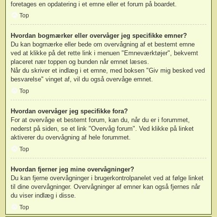
foretages en opdatering i et emne eller et forum på boardet.
Top
Hvordan bogmærker eller overvåger jeg specifikke emner?
Du kan bogmærke eller bede om overvågning af et bestemt emne
ved at klikke på det rette link i menuen "Emneværktøjer", bekvemt
placeret nær toppen og bunden når emnet læses.
Når du skriver et indlæg i et emne, med boksen "Giv mig besked ved
besvarelse" vinget af, vil du også overvåge emnet.
Top
Hvordan overvåger jeg specifikke fora?
For at overvåge et bestemt forum, kan du, når du er i forummet,
nederst på siden, se et link "Overvåg forum". Ved klikke på linket
aktiverer du overvågning af hele forummet.
Top
Hvordan fjerner jeg mine overvågninger?
Du kan fjerne overvågninger i brugerkontrolpanelet ved at følge linket
til dine overvågninger. Overvågninger af emner kan også fjernes når
du viser indlæg i disse.
Top