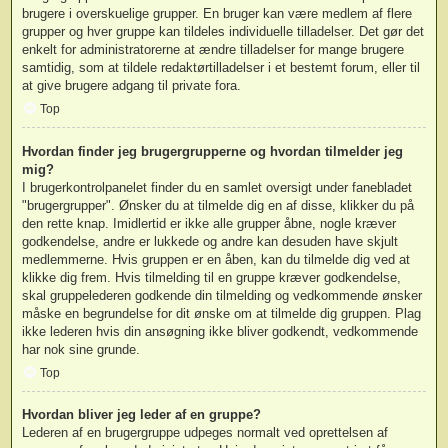
brugere i overskuelige grupper. En bruger kan være medlem af flere
grupper og hver gruppe kan tildeles individuelle tilladelser. Det gør det
enkelt for administratorerne at ændre tilladelser for mange brugere
samtidig, som at tildele redaktørtilladelser i et bestemt forum, eller til
at give brugere adgang til private fora.
Top
Hvordan finder jeg brugergrupperne og hvordan tilmelder jeg
mig?
I brugerkontrolpanelet finder du en samlet oversigt under fanebladet
"brugergrupper". Ønsker du at tilmelde dig en af disse, klikker du på
den rette knap. Imidlertid er ikke alle grupper åbne, nogle kræver
godkendelse, andre er lukkede og andre kan desuden have skjult
medlemmerne. Hvis gruppen er en åben, kan du tilmelde dig ved at
klikke dig frem. Hvis tilmelding til en gruppe kræver godkendelse,
skal gruppelederen godkende din tilmelding og vedkommende ønsker
måske en begrundelse for dit ønske om at tilmelde dig gruppen. Plag
ikke lederen hvis din ansøgning ikke bliver godkendt, vedkommende
har nok sine grunde.
Top
Hvordan bliver jeg leder af en gruppe?
Lederen af en brugergruppe udpeges normalt ved oprettelsen af