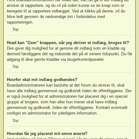
ønsker at rapportere, og du vil på siden kunne se en knap som er
beregnet til at rapportere indlægget. Ved at klikke på denne, vil du
blive ledt gennem de nødvendige trin i forbindelse med
rapporteringen.
Top
Hvad kan "Gem" knappen, når jeg skriver et indlæg, bruges til?
Den giver dig mulighed for at gemme dit indlæg som en kladde og
dermed færdiggøre det og indsende det på et senere tidspunkt. Du får
adgang til dine gemte kladder via brugerkontrolpanelet.
Top
Hvorfor skal mit indlæg godkendes?
Boardadministratoren kan beslutte at det forum du skriver til, skal
have alle indlæg gennemset og godkendt inden de offentliggøres. Der
er også mulighed for at administratoren har placeret dig i en speciel
gruppe af brugere, som han eller hun mener skal have indlæg
gennemset og godkendt, inden de offentliggøres. Kontakt eventuelt
venligst en administrator for yderligere information.
Top
Hvordan får jeg placeret mit emne øverst?