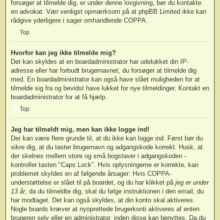
forsøger at tilmelde dig, er under denne lovgivning, bør du kontakte
en advokat. Vær venligst opmærksom på at phpBB Limited ikke kan
rådgive yderligere i sager omhandlende COPPA.
Top
Hvorfor kan jeg ikke tilmelde mig?
Det kan skyldes at en boardadministrator har udelukket din IP-
adresse eller har forbudt brugernavnet, du forsøger at tilmelde dig
med. En boardadministrator kan også have slået muligheden for at
tilmelde sig fra og bevidst have lukket for nye tilmeldinger. Kontakt en
boardadministrator for at få hjælp.
Top
Jeg har tilmeldt mig, men kan ikke logge ind!
Der kan være flere grunde til, at du ikke kan logge ind. Først bør du
sikre dig, at du taster brugernavn og adgangskode korrekt. Husk, at
der skelnes mellem store og små bogstaver i adgangskoden -
kontroller tasten "Caps Lock". Hvis oplysningerne er korrekte, kan
problemet skyldes en af følgende årsager: Hvis COPPA-
understøttelse er slået til på boardet, og du har klikket på
jeg er under
13 år
, da du tilmeldte dig, skal du følge instruktionen i den email, du
har modtaget. Det kan også skyldes, at din konto skal aktiveres.
Nogle boards kræver at nyoprettede brugerkonti aktiveres af enten
brugeren selv eller en administrator, inden disse kan benyttes. Da du