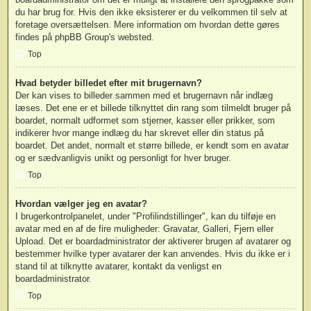
du har brug for. Hvis den ikke eksisterer er du velkommen til selv at
foretage oversættelsen. Mere information om hvordan dette gøres
findes på
phpBB Group
's websted.
Top
Hvad betyder billedet efter mit brugernavn?
Der kan vises to billeder sammen med et brugernavn når indlæg
læses. Det ene er et billede tilknyttet din rang som tilmeldt bruger på
boardet, normalt udformet som stjerner, kasser eller prikker, som
indikerer hvor mange indlæg du har skrevet eller din status på
boardet. Det andet, normalt et større billede, er kendt som en avatar
og er sædvanligvis unikt og personligt for hver bruger.
Top
Hvordan vælger jeg en avatar?
I brugerkontrolpanelet, under "Profilindstillinger", kan du tilføje en
avatar med en af de fire muligheder: Gravatar, Galleri, Fjern eller
Upload. Det er boardadministrator der aktiverer brugen af avatarer og
bestemmer hvilke typer avatarer der kan anvendes. Hvis du ikke er i
stand til at tilknytte avatarer, kontakt da venligst en
boardadministrator.
Top