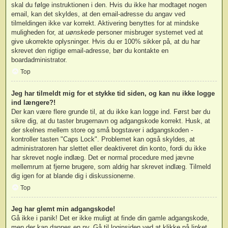
skal du følge instruktionen i den. Hvis du ikke har modtaget nogen
email, kan det skyldes, at den email-adresse du angav ved
tilmeldingen ikke var korrekt. Aktivering benyttes for at mindske
muligheden for, at
uønskede
personer misbruger systemet ved at
give ukorrekte oplysninger. Hvis du er 100% sikker på, at du har
skrevet den rigtige email-adresse, bør du kontakte en
boardadministrator.
Top
Jeg har tilmeldt mig for et stykke tid siden, og kan nu ikke logge
ind længere?!
Der kan være flere grunde til, at du ikke kan logge ind. Først bør du
sikre dig, at du taster brugernavn og adgangskode korrekt. Husk, at
der skelnes mellem store og små bogstaver i adgangskoden -
kontroller tasten "Caps Lock". Problemet kan også skyldes, at
administratoren har slettet eller deaktiveret din konto, fordi du ikke
har skrevet nogle indlæg. Det er normal procedure med jævne
mellemrum at fjerne brugere, som aldrig har skrevet indlæg. Tilmeld
dig igen for at blande dig i diskussionerne.
Top
Jeg har glemt min adgangskode!
Gå ikke i panik! Det er ikke muligt at finde din gamle adgangskode,
men der kan dannes en ny. Gå til loginsiden ved at klikke på linket