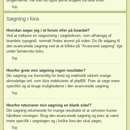
brugernavne. Her kan du også fjerne brugere fra dine lister.
Top
Søgning i fora
Hvordan søger jeg i et forum eller på boardet?
Ved at indtaste en søgestreng i søgeboksen, som afhængig af
boardets typografi, normalt findes øverst på siden. Du får adgang til
den avancerede søgning ved at at klikke på "Avanceret søgning" lige
under førnævnte boks.
Top
Hvorfor giver min søgning ingen resultater?
Din søgning var formentlig for bred og indeholdt sikkert mange
almindelige ord, som ikke indekseres af phpBB. Prøv at søge mere
specifikt og at bruge mulighederne i den avancerede søgning.
Top
Hvorfor returnerer min søgning en blank side!?
Din søgning returnerede for mange resultater til at serveren kunne
håndtere visningen. Brug den avancerede søgning og prøv at være
mere specifik i søgningen og i hvilke fora der skal søges.
Top