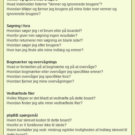
Hvad indeholder listerne "Venner og ignorerede brugere"?
Hvordan tilføjer og fjerner jeg brugere på mine lister over venner og
ignorerede brugere?
Søgning i fora
Hvordan søger jeg i et forum eller på boardet?
Hvorfor giver min søgning ingen resultater?
Hvorfor returnerer min søgning en blank side!?
Hvordan søger jeg efter brugere?
Hvor kan jeg finde alle mine indlæg og emner?
Bogmærker og overvågnings
Hvad er forskellen på at bogmærke og på at overvåge?
Hvordan bogmærker eller overvåger jeg specifikke emner?
Hvordan overvåger jeg specifikke fora?
Hvordan fjerner jeg mine overvågninger?
Vedhæftede filer
Hvilke filtyper er det tilladt at vedhæfte på dette board?
Hvordan finder jeg alle mine vedhæftede filer?
phpBB spørgsmål
Hvem har skrevet koden til dette board?
Hvorfor er X funktioner ikke til stede?
Hvem kontakter jeg vedr. misbrug og/eller lovligheden af indlæg skrevet til
dette board?