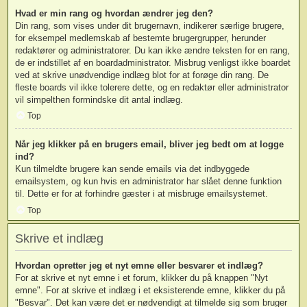
Hvad er min rang og hvordan ændrer jeg den?
Din rang, som vises under dit brugernavn, indikerer særlige brugere,
for eksempel medlemskab af bestemte brugergrupper, herunder
redaktører og administratorer. Du kan ikke ændre teksten for en rang,
de er indstillet af en boardadministrator. Misbrug venligst ikke boardet
ved at skrive unødvendige indlæg blot for at forøge din rang. De
fleste boards vil ikke tolerere dette, og en redaktør eller administrator
vil simpelthen formindske dit antal indlæg.
Top
Når jeg klikker på en brugers email, bliver jeg bedt om at logge
ind?
Kun tilmeldte brugere kan sende emails via det indbyggede
emailsystem, og kun hvis en administrator har slået denne funktion
til. Dette er for at forhindre gæster i at misbruge emailsystemet.
Top
Skrive et indlæg
Hvordan opretter jeg et nyt emne eller besvarer et indlæg?
For at skrive et nyt emne i et forum, klikker du på knappen "Nyt
emne". For at skrive et indlæg i et eksisterende emne, klikker du på
"Besvar". Det kan være det er nødvendigt at tilmelde sig som bruger