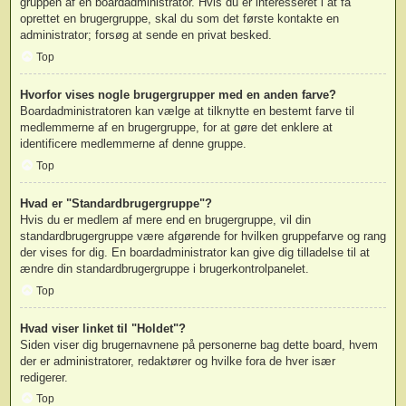
gruppen af en boardadministrator. Hvis du er interesseret i at få
oprettet en brugergruppe, skal du som det første kontakte en
administrator; forsøg at sende en privat besked.
Top
Hvorfor vises nogle brugergrupper med en anden farve?
Boardadministratoren kan vælge at tilknytte en bestemt farve til
medlemmerne af en brugergruppe, for at gøre det enklere at
identificere medlemmerne af denne gruppe.
Top
Hvad er "Standardbrugergruppe"?
Hvis du er medlem af mere end en brugergruppe, vil din
standardbrugergruppe være afgørende for hvilken gruppefarve og rang
der vises for dig. En boardadministrator kan give dig tilladelse til at
ændre din standardbrugergruppe i brugerkontrolpanelet.
Top
Hvad viser linket til "Holdet"?
Siden viser dig brugernavnene på personerne bag dette board, hvem
der er administratorer, redaktører og hvilke fora de hver især
redigerer.
Top