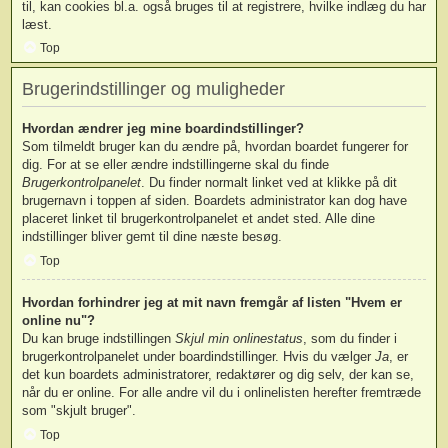
til, kan cookies bl.a. også bruges til at registrere, hvilke indlæg du har
læst.
Top
Brugerindstillinger og muligheder
Hvordan ændrer jeg mine boardindstillinger?
Som tilmeldt bruger kan du ændre på, hvordan boardet fungerer for
dig. For at se eller ændre indstillingerne skal du finde
Brugerkontrolpanelet
. Du finder normalt linket ved at klikke på dit
brugernavn i toppen af siden. Boardets administrator kan dog have
placeret linket til brugerkontrolpanelet et andet sted. Alle dine
indstillinger bliver gemt til dine næste besøg.
Top
Hvordan forhindrer jeg at mit navn fremgår af listen "Hvem er
online nu"?
Du kan bruge indstillingen
Skjul min onlinestatus
, som du finder i
brugerkontrolpanelet under boardindstillinger. Hvis du vælger
Ja
, er
det kun boardets administratorer, redaktører og dig selv, der kan se,
når du er online. For alle andre vil du i onlinelisten herefter fremtræde
som "skjult bruger".
Top