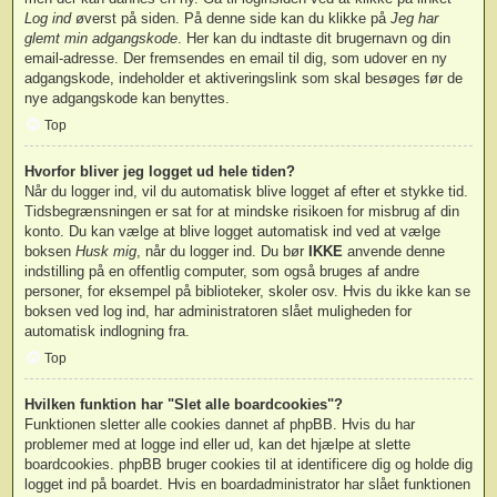
Log ind
øverst på siden. På denne side kan du klikke på
Jeg har
glemt min adgangskode
. Her kan du indtaste dit brugernavn og din
email-adresse. Der fremsendes en email til dig, som udover en ny
adgangskode, indeholder et aktiveringslink som skal besøges før de
nye adgangskode kan benyttes.
Top
Hvorfor bliver jeg logget ud hele tiden?
Når du logger ind, vil du automatisk blive logget af efter et stykke tid.
Tidsbegrænsningen er sat for at mindske risikoen for misbrug af din
konto. Du kan vælge at blive logget automatisk ind ved at vælge
boksen
Husk mig
, når du logger ind. Du bør
IKKE
anvende denne
indstilling på en offentlig computer, som også bruges af andre
personer, for eksempel på biblioteker, skoler osv. Hvis du ikke kan se
boksen ved log ind, har administratoren slået muligheden for
automatisk indlogning fra.
Top
Hvilken funktion har "Slet alle boardcookies"?
Funktionen sletter alle cookies dannet af phpBB. Hvis du har
problemer med at logge ind eller ud, kan det hjælpe at slette
boardcookies. phpBB bruger cookies til at identificere dig og holde dig
logget ind på boardet. Hvis en boardadministrator har slået funktionen