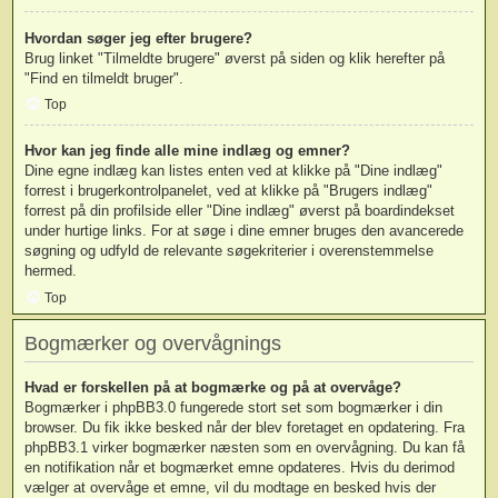
Hvordan søger jeg efter brugere?
Brug linket "Tilmeldte brugere" øverst på siden og klik herefter på
"Find en tilmeldt bruger".
Top
Hvor kan jeg finde alle mine indlæg og emner?
Dine egne indlæg kan listes enten ved at klikke på "Dine indlæg"
forrest i brugerkontrolpanelet, ved at klikke på "Brugers indlæg"
forrest på din profilside eller "Dine indlæg" øverst på boardindekset
under hurtige links. For at søge i dine emner bruges den avancerede
søgning og udfyld de relevante søgekriterier i overenstemmelse
hermed.
Top
Bogmærker og overvågnings
Hvad er forskellen på at bogmærke og på at overvåge?
Bogmærker i phpBB3.0 fungerede stort set som bogmærker i din
browser. Du fik ikke besked når der blev foretaget en opdatering. Fra
phpBB3.1 virker bogmærker næsten som en overvågning. Du kan få
en notifikation når et bogmærket emne opdateres. Hvis du derimod
vælger at overvåge et emne, vil du modtage en besked hvis der