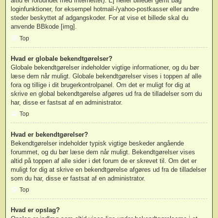
altid er forbundet med Internettet). Ej heller billeder gemt bag
loginfunktioner, for eksempel hotmail-/yahoo-postkasser eller andre
steder beskyttet af adgangskoder. For at vise et billede skal du
anvende BBkode [img].
Top
Hvad er globale bekendtgørelser?
Globale bekendtgørelser indeholder vigtige informationer, og du bør
læse dem når muligt. Globale bekendtgørelser vises i toppen af alle
fora og tillige i dit brugerkontrolpanel. Om det er muligt for dig at
skrive en global bekendtgørelse afgøres ud fra de tilladelser som du
har, disse er fastsat af en administrator.
Top
Hvad er bekendtgørelser?
Bekendtgørelser indeholder typisk vigtige beskeder angående
forummet, og du bør læse dem når muligt. Bekendtgørelser vises
altid på toppen af alle sider i det forum de er skrevet til. Om det er
muligt for dig at skrive en bekendtgørelse afgøres ud fra de tilladelser
som du har, disse er fastsat af en administrator.
Top
Hvad er opslag?