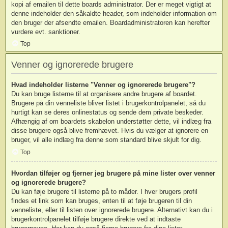
kopi af emailen til dette boards administrator. Der er meget vigtigt at
denne indeholder den såkaldte header, som indeholder information om
den bruger der afsendte emailen. Boardadministratoren kan herefter
vurdere evt. sanktioner.
Top
Venner og ignorerede brugere
Hvad indeholder listerne "Venner og ignorerede brugere"?
Du kan bruge listerne til at organisere andre brugere af boardet.
Brugere på din venneliste bliver listet i brugerkontrolpanelet, så du
hurtigt kan se deres onlinestatus og sende dem private beskeder.
Afhængig af om boardets skabelon understøtter dette, vil indlæg fra
disse brugere også blive fremhævet. Hvis du vælger at ignorere en
bruger, vil alle indlæg fra denne som standard blive skjult for dig.
Top
Hvordan tilføjer og fjerner jeg brugere på mine lister over venner
og ignorerede brugere?
Du kan føje brugere til listerne på to måder. I hver brugers profil
findes et link som kan bruges, enten til at føje brugeren til din
venneliste, eller til listen over ignorerede brugere. Alternativt kan du i
brugerkontrolpanelet tilføje brugere direkte ved at indtaste