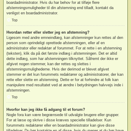
boardadministrator. Hvis du har behov for at tilføje flere
afstemningsmuligheder til din afstemning end tilladt, kontakt da
venligst en boardadministrator.
Top
Hvordan retter eller sletter jeg en afstemning?
Ligesom med andre emneindlæg, kan afstemninger kun rettes af den
person som oprindeligt oprettede afstemningen, eller af en
administrator eller redaktør af forummet. For at rette i en afstemning
(teksten), klik da på det første indlæg i afstemningen. Det er altid
dette indlæg, som har afstemningen tilknyttet. Såfremt der ikke er
afgivet nogen stemmer, kan der rettes og slettes i
afstemningsmulighederne. Hvis der derimod er blevet afgivet
stemmer er det kun forummets redaktører og administratorer, der kan
rette eller slette en afstemning. Dette er for at forhindre at folk kan
manipulere med resultatet ved at ændre i betydningen halvvejs inde i
afstemningen.
Top
Hvorfor kan jeg ikke få adgang til et forum?
Nogle fora kan være begrænsede til udvalgte brugere eller grupper.
For at læse og skrive i disse kræves specielle tilladelser. Kun
forummets redaktører eller en boardadministrator kan give disse
tilladelser. Du bør kontakte en af disse, hvis du mener at du bør have