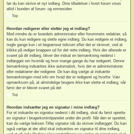
før du kan skrive et nyt indlæg. Dine tilladelser i hvert forum vises
altid i bunden af forum- og emnesiden.
Top
Hvordan redigerer eller sletter jeg et indlæg?
Med mindre du er boardets administrator eller forummets redaktør, så
kan du kun redigere og slette egne indlæg. Du kan redigere et indlæg,
nogle gange kun i et begrænset tidsrum efter det er skrevet, ved at
klikke på
rediger
knappen ud for det rette indlæg. Hvis der allerede er
svaret på dit indlæg, bliver der indsat en bemærkning nederst i
indlægget om hvornår og hvor mange gange du har redigeret. Denne
bemærkning indsættes ikke automatisk, hvis det er administratorer
eller redaktører der redigerer. De kan dog vælge at indsætte
bemærkningen med info om hvad der er redigeret og hvorfor. Vær
opmærksom på, at almindelige brugere ikke kan slette et indlæg, når
først der er blevet svaret på det
Top
Hvordan indsætter jeg en signatur i mine indlæg?
For et indsætte en signatur nederst i dit indlæg, skal du først oprette
en signatur i brugerkontrolpanelet under din profil. Når den er oprettet,
kan du vælge boksen
Tilføj signatur
når du skriver indlægget. Du kan
også vælge at der altid skal indsættes en signatur til dine indlæg,