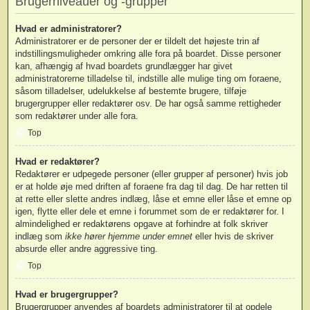
Brugerniveauer og -grupper
Hvad er administratorer?
Administratorer er de personer der er tildelt det højeste trin af
indstillingsmuligheder omkring alle fora på boardet. Disse personer
kan, afhængig af hvad boardets grundlægger har givet
administratorerne tilladelse til, indstille alle mulige ting om foraene,
såsom tilladelser, udelukkelse af bestemte brugere, tilføje
brugergrupper eller redaktører osv. De har også samme rettigheder
som redaktører under alle fora.
Top
Hvad er redaktører?
Redaktører er udpegede personer (eller grupper af personer) hvis job
er at holde øje med driften af foraene fra dag til dag. De har retten til
at rette eller slette andres indlæg, låse et emne eller låse et emne op
igen, flytte eller dele et emne i forummet som de er redaktører for. I
almindelighed er redaktørens opgave at forhindre at folk skriver
indlæg som
ikke hører hjemme under emnet
eller hvis de skriver
absurde eller andre aggressive ting.
Top
Hvad er brugergrupper?
Brugergrupper anvendes af boardets administratorer til at opdele