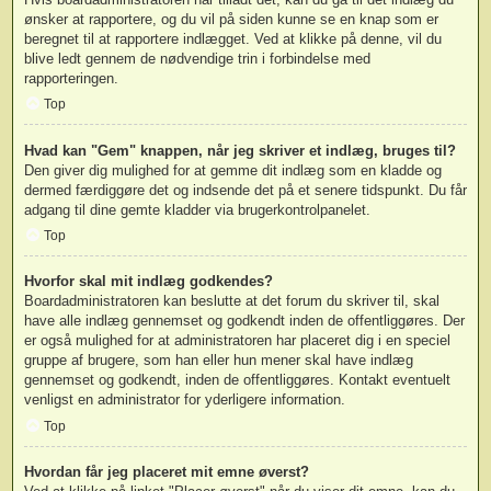
ønsker at rapportere, og du vil på siden kunne se en knap som er
beregnet til at rapportere indlægget. Ved at klikke på denne, vil du
blive ledt gennem de nødvendige trin i forbindelse med
rapporteringen.
Top
Hvad kan "Gem" knappen, når jeg skriver et indlæg, bruges til?
Den giver dig mulighed for at gemme dit indlæg som en kladde og
dermed færdiggøre det og indsende det på et senere tidspunkt. Du får
adgang til dine gemte kladder via brugerkontrolpanelet.
Top
Hvorfor skal mit indlæg godkendes?
Boardadministratoren kan beslutte at det forum du skriver til, skal
have alle indlæg gennemset og godkendt inden de offentliggøres. Der
er også mulighed for at administratoren har placeret dig i en speciel
gruppe af brugere, som han eller hun mener skal have indlæg
gennemset og godkendt, inden de offentliggøres. Kontakt eventuelt
venligst en administrator for yderligere information.
Top
Hvordan får jeg placeret mit emne øverst?