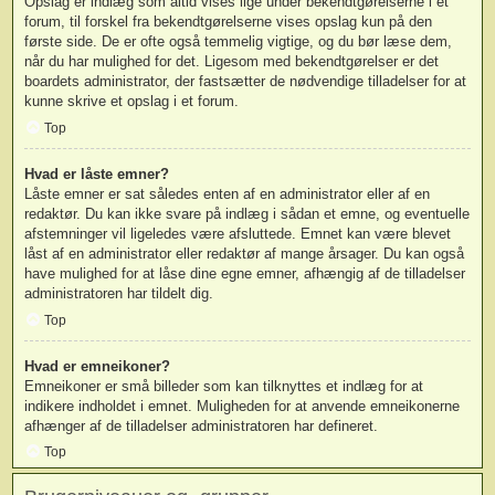
Opslag er indlæg som altid vises lige under bekendtgørelserne i et
forum, til forskel fra bekendtgørelserne vises opslag kun på den
første side. De er ofte også temmelig vigtige, og du bør læse dem,
når du har mulighed for det. Ligesom med bekendtgørelser er det
boardets administrator, der fastsætter de nødvendige tilladelser for at
kunne skrive et opslag i et forum.
Top
Hvad er låste emner?
Låste emner er sat således enten af en administrator eller af en
redaktør. Du kan ikke svare på indlæg i sådan et emne, og eventuelle
afstemninger vil ligeledes være afsluttede. Emnet kan være blevet
låst af en administrator eller redaktør af mange årsager. Du kan også
have mulighed for at låse dine egne emner, afhængig af de tilladelser
administratoren har tildelt dig.
Top
Hvad er emneikoner?
Emneikoner er små billeder som kan tilknyttes et indlæg for at
indikere indholdet i emnet. Muligheden for at anvende emneikonerne
afhænger af de tilladelser administratoren har defineret.
Top