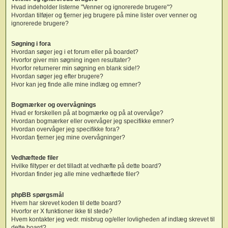
Hvad indeholder listerne "Venner og ignorerede brugere"?
Hvordan tilføjer og fjerner jeg brugere på mine lister over venner og
ignorerede brugere?
Søgning i fora
Hvordan søger jeg i et forum eller på boardet?
Hvorfor giver min søgning ingen resultater?
Hvorfor returnerer min søgning en blank side!?
Hvordan søger jeg efter brugere?
Hvor kan jeg finde alle mine indlæg og emner?
Bogmærker og overvågnings
Hvad er forskellen på at bogmærke og på at overvåge?
Hvordan bogmærker eller overvåger jeg specifikke emner?
Hvordan overvåger jeg specifikke fora?
Hvordan fjerner jeg mine overvågninger?
Vedhæftede filer
Hvilke filtyper er det tilladt at vedhæfte på dette board?
Hvordan finder jeg alle mine vedhæftede filer?
phpBB spørgsmål
Hvem har skrevet koden til dette board?
Hvorfor er X funktioner ikke til stede?
Hvem kontakter jeg vedr. misbrug og/eller lovligheden af indlæg skrevet til
dette board?