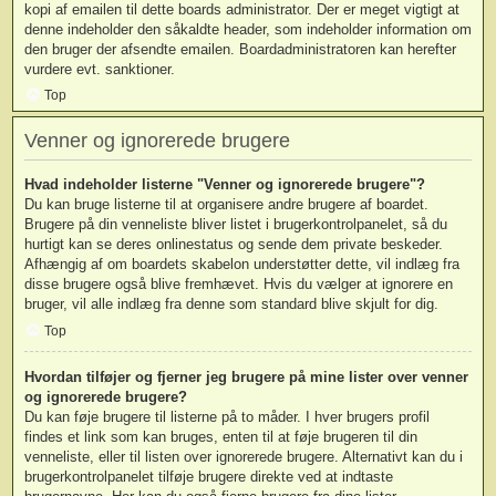
kopi af emailen til dette boards administrator. Der er meget vigtigt at
denne indeholder den såkaldte header, som indeholder information om
den bruger der afsendte emailen. Boardadministratoren kan herefter
vurdere evt. sanktioner.
Top
Venner og ignorerede brugere
Hvad indeholder listerne "Venner og ignorerede brugere"?
Du kan bruge listerne til at organisere andre brugere af boardet.
Brugere på din venneliste bliver listet i brugerkontrolpanelet, så du
hurtigt kan se deres onlinestatus og sende dem private beskeder.
Afhængig af om boardets skabelon understøtter dette, vil indlæg fra
disse brugere også blive fremhævet. Hvis du vælger at ignorere en
bruger, vil alle indlæg fra denne som standard blive skjult for dig.
Top
Hvordan tilføjer og fjerner jeg brugere på mine lister over venner
og ignorerede brugere?
Du kan føje brugere til listerne på to måder. I hver brugers profil
findes et link som kan bruges, enten til at føje brugeren til din
venneliste, eller til listen over ignorerede brugere. Alternativt kan du i
brugerkontrolpanelet tilføje brugere direkte ved at indtaste