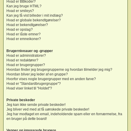
Hvad er BBkoder?
Kan jeg bruge HTML?
Hvad er smileys?
Kan jeg få vist billeder i mit indlæg?
Hvad er globale bekendtgørelser?
Hvad er bekendtgørelser?
Hvad er opslag?
Hvad er låste emner?
Hvad er emneikoner?
Brugerniveauer og -grupper
Hvad er administratorer?
Hvad er redaktører?
Hvad er brugergrupper?
Hvordan finder jeg brugergrupperne og hvordan tilmelder jeg mig?
Hvordan bliver jeg leder af en gruppe?
Hvorfor vises nogle brugergrupper med en anden farve?
Hvad er "Standardbrugergruppe"?
Hvad viser linket til "Holdet"?
Private beskeder
Jeg kan ikke sende private beskeder!
Jeg bliver ved med at få uønskede private beskeder!
Jeg har modtaget en email, indeholdende spam eller en fornærmelse, fra
en bruger på dette board!
Venner og ignorerede brugere