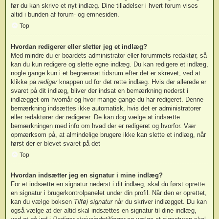
før du kan skrive et nyt indlæg. Dine tilladelser i hvert forum vises
altid i bunden af forum- og emnesiden.
Top
Hvordan redigerer eller sletter jeg et indlæg?
Med mindre du er boardets administrator eller forummets redaktør, så
kan du kun redigere og slette egne indlæg. Du kan redigere et indlæg,
nogle gange kun i et begrænset tidsrum efter det er skrevet, ved at
klikke på
rediger
knappen ud for det rette indlæg. Hvis der allerede er
svaret på dit indlæg, bliver der indsat en bemærkning nederst i
indlægget om hvornår og hvor mange gange du har redigeret. Denne
bemærkning indsættes ikke automatisk, hvis det er administratorer
eller redaktører der redigerer. De kan dog vælge at indsætte
bemærkningen med info om hvad der er redigeret og hvorfor. Vær
opmærksom på, at almindelige brugere ikke kan slette et indlæg, når
først der er blevet svaret på det
Top
Hvordan indsætter jeg en signatur i mine indlæg?
For et indsætte en signatur nederst i dit indlæg, skal du først oprette
en signatur i brugerkontrolpanelet under din profil. Når den er oprettet,
kan du vælge boksen
Tilføj signatur
når du skriver indlægget. Du kan
også vælge at der altid skal indsættes en signatur til dine indlæg,