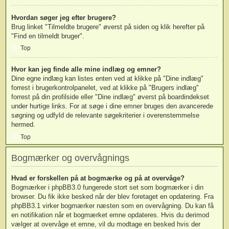
Hvordan søger jeg efter brugere?
Brug linket "Tilmeldte brugere" øverst på siden og klik herefter på
"Find en tilmeldt bruger".
Top
Hvor kan jeg finde alle mine indlæg og emner?
Dine egne indlæg kan listes enten ved at klikke på "Dine indlæg"
forrest i brugerkontrolpanelet, ved at klikke på "Brugers indlæg"
forrest på din profilside eller "Dine indlæg" øverst på boardindekset
under hurtige links. For at søge i dine emner bruges den avancerede
søgning og udfyld de relevante søgekriterier i overenstemmelse
hermed.
Top
Bogmærker og overvågnings
Hvad er forskellen på at bogmærke og på at overvåge?
Bogmærker i phpBB3.0 fungerede stort set som bogmærker i din
browser. Du fik ikke besked når der blev foretaget en opdatering. Fra
phpBB3.1 virker bogmærker næsten som en overvågning. Du kan få
en notifikation når et bogmærket emne opdateres. Hvis du derimod
vælger at overvåge et emne, vil du modtage en besked hvis der