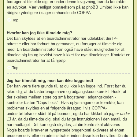
forsøger at tilmelde dig, er under denne lovgivning, bør du kontakte
en advokat. Vær venligst opmærksom på at phpBB Limited ikke kan
rådgive yderligere i sager omhandlende COPPA.
Top
Hvorfor kan jeg ikke tilmelde mig?
Det kan skyldes at en boardadministrator har udelukket din IP-
adresse eller har forbudt brugernavnet, du forsøger at tilmelde dig
med. En boardadministrator kan også have slået muligheden for at
tilmelde sig fra og bevidst have lukket for nye tilmeldinger. Kontakt en
boardadministrator for at få hjælp.
Top
Jeg har tilmeldt mig, men kan ikke logge ind!
Der kan være flere grunde til, at du ikke kan logge ind. Først bør du
sikre dig, at du taster brugernavn og adgangskode korrekt. Husk, at
der skelnes mellem store og små bogstaver i adgangskoden -
kontroller tasten "Caps Lock". Hvis oplysningerne er korrekte, kan
problemet skyldes en af følgende årsager: Hvis COPPA-
understøttelse er slået til på boardet, og du har klikket på
jeg er under
13 år
, da du tilmeldte dig, skal du følge instruktionen i den email, du
har modtaget. Det kan også skyldes, at din konto skal aktiveres.
Nogle boards kræver at nyoprettede brugerkonti aktiveres af enten
brugeren selv eller en administrator, inden disse kan benyttes. Da du