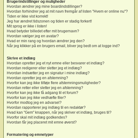
Brugerindstillinger og muligheder
Hvordan ændrer jeg mine boardindstillinger?
Hvordan forhindrer jeg at mit navn fremgår af listen "Hvem er online nu"?
Tiden er ikke vist korrekt!
Jeg har ændret tidszonen og tiden er stadig forkert!
Mit sprog er ikke i listen!
Hvad betyder billedet efter mit brugernavn?
Hvordan vælger jeg en avatar?
Hvad er min rang og hvordan ændrer jeg den?
Når jeg klikker på en brugers email, bliver jeg bedt om at logge ind?
Skrive et indlæg
Hvordan opretter jeg et nyt emne eller besvarer et indlæg?
Hvordan redigerer eller sletter jeg et indlæg?
Hvordan indsætter jeg en signatur i mine indlæg?
Hvordan opretter jeg en afstemning?
Hvorfor kan jeg ikke tilføje flere afstemningsmuligheder?
Hvordan retter eller sletter jeg en afstemning?
Hvorfor kan jeg ikke få adgang til et forum?
Hvorfor kan jeg ikke vedhæfte filer?
Hvorfor modtog jeg en advarsel?
Hvordan rapporterer jeg indlæg til en redaktør?
Hvad kan "Gem" knappen, når jeg skriver et indlæg, bruges til?
Hvorfor skal mit indlæg godkendes?
Hvordan får jeg placeret mit emne øverst?
Formatering og emnetyper