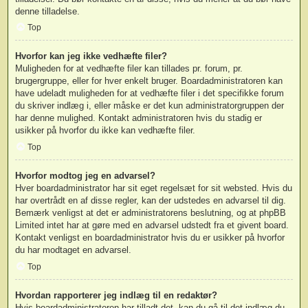
denne tilladelse.
Top
Hvorfor kan jeg ikke vedhæfte filer?
Muligheden for at vedhæfte filer kan tillades pr. forum, pr.
brugergruppe, eller for hver enkelt bruger. Boardadministratoren kan
have udeladt muligheden for at vedhæfte filer i det specifikke forum
du skriver indlæg i, eller måske er det kun administratorgruppen der
har denne mulighed. Kontakt administratoren hvis du stadig er
usikker på hvorfor du ikke kan vedhæfte filer.
Top
Hvorfor modtog jeg en advarsel?
Hver boardadministrator har sit eget regelsæt for sit websted. Hvis du
har overtrådt en af disse regler, kan der udstedes en advarsel til dig.
Bemærk venligst at det er administratorens beslutning, og at phpBB
Limited intet har at gøre med en advarsel udstedt fra et givent board.
Kontakt venligst en boardadministrator hvis du er usikker på hvorfor
du har modtaget en advarsel.
Top
Hvordan rapporterer jeg indlæg til en redaktør?
Hvis boardadministratoren har tilladt det, kan du gå til det indlæg du