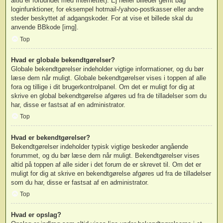
altid er forbundet med Internettet). Ej heller billeder gemt bag
loginfunktioner, for eksempel hotmail-/yahoo-postkasser eller andre
steder beskyttet af adgangskoder. For at vise et billede skal du
anvende BBkode [img].
Top
Hvad er globale bekendtgørelser?
Globale bekendtgørelser indeholder vigtige informationer, og du bør
læse dem når muligt. Globale bekendtgørelser vises i toppen af alle
fora og tillige i dit brugerkontrolpanel. Om det er muligt for dig at
skrive en global bekendtgørelse afgøres ud fra de tilladelser som du
har, disse er fastsat af en administrator.
Top
Hvad er bekendtgørelser?
Bekendtgørelser indeholder typisk vigtige beskeder angående
forummet, og du bør læse dem når muligt. Bekendtgørelser vises
altid på toppen af alle sider i det forum de er skrevet til. Om det er
muligt for dig at skrive en bekendtgørelse afgøres ud fra de tilladelser
som du har, disse er fastsat af en administrator.
Top
Hvad er opslag?