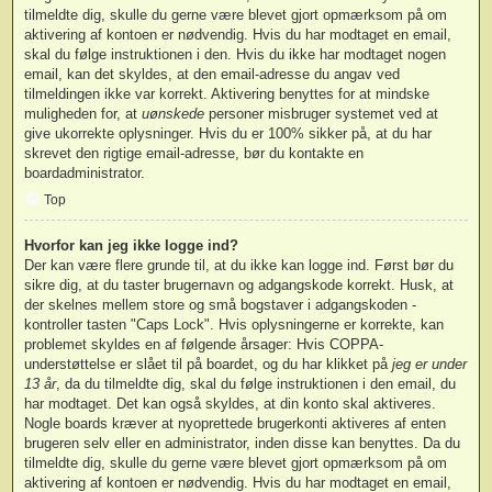
tilmeldte dig, skulle du gerne være blevet gjort opmærksom på om
aktivering af kontoen er nødvendig. Hvis du har modtaget en email,
skal du følge instruktionen i den. Hvis du ikke har modtaget nogen
email, kan det skyldes, at den email-adresse du angav ved
tilmeldingen ikke var korrekt. Aktivering benyttes for at mindske
muligheden for, at
uønskede
personer misbruger systemet ved at
give ukorrekte oplysninger. Hvis du er 100% sikker på, at du har
skrevet den rigtige email-adresse, bør du kontakte en
boardadministrator.
Top
Hvorfor kan jeg ikke logge ind?
Der kan være flere grunde til, at du ikke kan logge ind. Først bør du
sikre dig, at du taster brugernavn og adgangskode korrekt. Husk, at
der skelnes mellem store og små bogstaver i adgangskoden -
kontroller tasten "Caps Lock". Hvis oplysningerne er korrekte, kan
problemet skyldes en af følgende årsager: Hvis COPPA-
understøttelse er slået til på boardet, og du har klikket på
jeg er under
13 år
, da du tilmeldte dig, skal du følge instruktionen i den email, du
har modtaget. Det kan også skyldes, at din konto skal aktiveres.
Nogle boards kræver at nyoprettede brugerkonti aktiveres af enten
brugeren selv eller en administrator, inden disse kan benyttes. Da du
tilmeldte dig, skulle du gerne være blevet gjort opmærksom på om
aktivering af kontoen er nødvendig. Hvis du har modtaget en email,