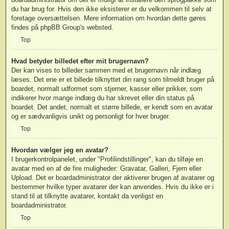
du har brug for. Hvis den ikke eksisterer er du velkommen til selv at
foretage oversættelsen. Mere information om hvordan dette gøres
findes på
phpBB Group
's websted.
Top
Hvad betyder billedet efter mit brugernavn?
Der kan vises to billeder sammen med et brugernavn når indlæg
læses. Det ene er et billede tilknyttet din rang som tilmeldt bruger på
boardet, normalt udformet som stjerner, kasser eller prikker, som
indikerer hvor mange indlæg du har skrevet eller din status på
boardet. Det andet, normalt et større billede, er kendt som en avatar
og er sædvanligvis unikt og personligt for hver bruger.
Top
Hvordan vælger jeg en avatar?
I brugerkontrolpanelet, under "Profilindstillinger", kan du tilføje en
avatar med en af de fire muligheder: Gravatar, Galleri, Fjern eller
Upload. Det er boardadministrator der aktiverer brugen af avatarer og
bestemmer hvilke typer avatarer der kan anvendes. Hvis du ikke er i
stand til at tilknytte avatarer, kontakt da venligst en
boardadministrator.
Top