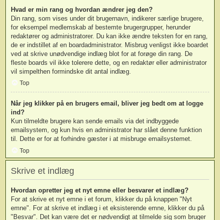
Hvad er min rang og hvordan ændrer jeg den?
Din rang, som vises under dit brugernavn, indikerer særlige brugere,
for eksempel medlemskab af bestemte brugergrupper, herunder
redaktører og administratorer. Du kan ikke ændre teksten for en rang,
de er indstillet af en boardadministrator. Misbrug venligst ikke boardet
ved at skrive unødvendige indlæg blot for at forøge din rang. De
fleste boards vil ikke tolerere dette, og en redaktør eller administrator
vil simpelthen formindske dit antal indlæg.
Top
Når jeg klikker på en brugers email, bliver jeg bedt om at logge
ind?
Kun tilmeldte brugere kan sende emails via det indbyggede
emailsystem, og kun hvis en administrator har slået denne funktion
til. Dette er for at forhindre gæster i at misbruge emailsystemet.
Top
Skrive et indlæg
Hvordan opretter jeg et nyt emne eller besvarer et indlæg?
For at skrive et nyt emne i et forum, klikker du på knappen "Nyt
emne". For at skrive et indlæg i et eksisterende emne, klikker du på
"Besvar". Det kan være det er nødvendigt at tilmelde sig som bruger