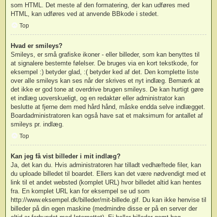
som HTML. Det meste af den formatering, der kan udføres med
HTML, kan udføres ved at anvende BBkode i stedet.
Top
Hvad er smileys?
Smileys, er små grafiske ikoner - eller billeder, som kan benyttes til
at signalere bestemte følelser. De bruges via en kort tekstkode, for
eksempel :) betyder glad, :( betyder ked af det. Den komplette liste
over alle smileys kan ses når der skrives et nyt indlæg. Bemærk at
det ikke er god tone at overdrive brugen smileys. De kan hurtigt gøre
et indlæg uoverskueligt, og en redaktør eller administrator kan
beslutte at fjerne dem med hård hånd, måske endda selve indlægget.
Boardadministratoren kan også have sat et maksimum for antallet af
smileys pr. indlæg.
Top
Kan jeg få vist billeder i mit indlæg?
Ja, det kan du. Hvis administratoren har tilladt vedhæftede filer, kan
du uploade billedet til boardet. Ellers kan det være nødvendigt med et
link til et andet websted (komplet URL) hvor billedet altid kan hentes
fra. En komplet URL kan for eksempel se ud som
http://www.eksempel.dk/billeder/mit-billede.gif. Du kan ikke henvise til
billeder på din egen maskine (medmindre disse er på en server der