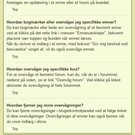
foretages en opdatering i et emne eller et forum på boardet.
Top
Hvordan bogmærker eller overvåger jeg specifikke emner?
Du kan bogmærke eller bede om overvågning af et bestemt emne
ved at klikke på det rette link i menuen "Emneværktøjer", bekvemt
placeret nær toppen og bunden når emnet læses.
Når du skriver et indlæg i et emne, med boksen "Giv mig besked ved
besvarelse" vinget af, vil du også overvåge emnet.
Top
Hvordan overvåger jeg specifikke fora?
For at overvåge et bestemt forum, kan du, når du er i forummet,
nederst på siden, se et link "Overvåg forum". Ved klikke på linket
aktiverer du overvågning af hele forummet.
Top
Hvordan fjerner jeg mine overvågninger?
Du kan fjerne overvågninger i brugerkontrolpanelet ved at følge linket
til dine overvågninger. Overvågninger af emner kan også fjernes når
du viser indlæg i disse.
Top