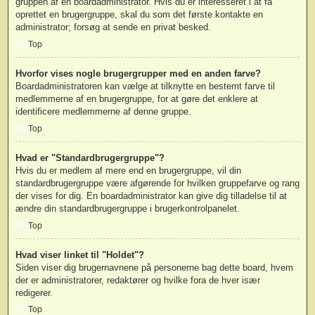
gruppen af en boardadministrator. Hvis du er interesseret i at få
oprettet en brugergruppe, skal du som det første kontakte en
administrator; forsøg at sende en privat besked.
Top
Hvorfor vises nogle brugergrupper med en anden farve?
Boardadministratoren kan vælge at tilknytte en bestemt farve til
medlemmerne af en brugergruppe, for at gøre det enklere at
identificere medlemmerne af denne gruppe.
Top
Hvad er "Standardbrugergruppe"?
Hvis du er medlem af mere end en brugergruppe, vil din
standardbrugergruppe være afgørende for hvilken gruppefarve og rang
der vises for dig. En boardadministrator kan give dig tilladelse til at
ændre din standardbrugergruppe i brugerkontrolpanelet.
Top
Hvad viser linket til "Holdet"?
Siden viser dig brugernavnene på personerne bag dette board, hvem
der er administratorer, redaktører og hvilke fora de hver især
redigerer.
Top