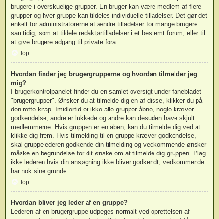
brugere i overskuelige grupper. En bruger kan være medlem af flere
grupper og hver gruppe kan tildeles individuelle tilladelser. Det gør det
enkelt for administratorerne at ændre tilladelser for mange brugere
samtidig, som at tildele redaktørtilladelser i et bestemt forum, eller til
at give brugere adgang til private fora.
Top
Hvordan finder jeg brugergrupperne og hvordan tilmelder jeg
mig?
I brugerkontrolpanelet finder du en samlet oversigt under fanebladet
"brugergrupper". Ønsker du at tilmelde dig en af disse, klikker du på
den rette knap. Imidlertid er ikke alle grupper åbne, nogle kræver
godkendelse, andre er lukkede og andre kan desuden have skjult
medlemmerne. Hvis gruppen er en åben, kan du tilmelde dig ved at
klikke dig frem. Hvis tilmelding til en gruppe kræver godkendelse,
skal gruppelederen godkende din tilmelding og vedkommende ønsker
måske en begrundelse for dit ønske om at tilmelde dig gruppen. Plag
ikke lederen hvis din ansøgning ikke bliver godkendt, vedkommende
har nok sine grunde.
Top
Hvordan bliver jeg leder af en gruppe?
Lederen af en brugergruppe udpeges normalt ved oprettelsen af