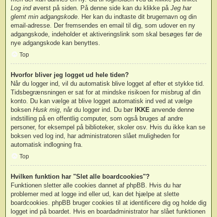
Log ind
øverst på siden. På denne side kan du klikke på
Jeg har
glemt min adgangskode
. Her kan du indtaste dit brugernavn og din
email-adresse. Der fremsendes en email til dig, som udover en ny
adgangskode, indeholder et aktiveringslink som skal besøges før de
nye adgangskode kan benyttes.
Top
Hvorfor bliver jeg logget ud hele tiden?
Når du logger ind, vil du automatisk blive logget af efter et stykke tid.
Tidsbegrænsningen er sat for at mindske risikoen for misbrug af din
konto. Du kan vælge at blive logget automatisk ind ved at vælge
boksen
Husk mig
, når du logger ind. Du bør
IKKE
anvende denne
indstilling på en offentlig computer, som også bruges af andre
personer, for eksempel på biblioteker, skoler osv. Hvis du ikke kan se
boksen ved log ind, har administratoren slået muligheden for
automatisk indlogning fra.
Top
Hvilken funktion har "Slet alle boardcookies"?
Funktionen sletter alle cookies dannet af phpBB. Hvis du har
problemer med at logge ind eller ud, kan det hjælpe at slette
boardcookies. phpBB bruger cookies til at identificere dig og holde dig
logget ind på boardet. Hvis en boardadministrator har slået funktionen