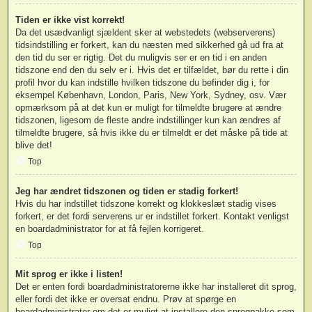
Tiden er ikke vist korrekt!
Da det usædvanligt sjældent sker at webstedets (webserverens)
tidsindstilling er forkert, kan du næsten med sikkerhed gå ud fra at
den tid du ser er rigtig. Det du muligvis ser er en tid i en anden
tidszone end den du selv er i. Hvis det er tilfældet, bør du rette i din
profil hvor du kan indstille hvilken tidszone du befinder dig i, for
eksempel København, London, Paris, New York, Sydney, osv. Vær
opmærksom på at det kun er muligt for tilmeldte brugere at ændre
tidszonen, ligesom de fleste andre indstillinger kun kan ændres af
tilmeldte brugere, så hvis ikke du er tilmeldt er det måske på tide at
blive det!
Top
Jeg har ændret tidszonen og tiden er stadig forkert!
Hvis du har indstillet tidszone korrekt og klokkeslæt stadig vises
forkert, er det fordi serverens ur er indstillet forkert. Kontakt venligst
en boardadministrator for at få fejlen korrigeret.
Top
Mit sprog er ikke i listen!
Det er enten fordi boardadministratorerne ikke har installeret dit sprog,
eller fordi det ikke er oversat endnu. Prøv at spørge en
boardadministrator om det er muligt at installere den sprogpakke som