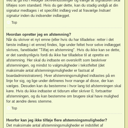
ved at gå ind i
Rediger skriveindstillinger
og vælge at signaturen skal
tilføjes som standard. Hvis du gør dette, kan du stadig undgå at din
signatur medtages i et specifikt indlæg ved at fravælge
Indsæt
signatur
inden du indsender indlægget.
Top
Hvordan opretter jeg en afstemning?
Når du skriver et nyt emne (eller hvis du har tilladelse: retter i det
første indlæg i et emne) findes, lige under feltet hvor selve indlægget
skrives, fanebladet "Tilføj en afstemning". Hvis du ikke kan se dette,
er det sandsynligvis fordi du ikke har tilladelse til at oprette en
afstemning. Her skal du indtaste en overskrift som beskriver
afstemningen, og mindst to valgmuligheder i tekstfeltet (det
maksimale antal afstemningsmuligheder er fastsat af
boardadministratoren). Hver afstemningsmulighed indtastes på en
linje for sig, og lige under defineres hvor mange af disse, der kan
vælges. Desuden kan du bestemme i hvor lang tid afstemningen skal
køre. Hvis du ikke indtaster et tidsrum eller skriver 0, fortsætter
afstemningen, og du kan bestemme om brugere skal have mulighed
for at ændre deres stemme.
Top
Hvorfor kan jeg ikke tilføje flere afstemningsmuligheder?
Det maksimale antal afstemningsmuligheder er indstillet af