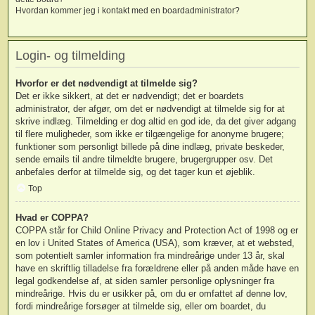
Hvordan kommer jeg i kontakt med en boardadministrator?
Login- og tilmelding
Hvorfor er det nødvendigt at tilmelde sig?
Det er ikke sikkert, at det er nødvendigt; det er boardets
administrator, der afgør, om det er nødvendigt at tilmelde sig for at
skrive indlæg. Tilmelding er dog altid en god ide, da det giver adgang
til flere muligheder, som ikke er tilgængelige for anonyme brugere;
funktioner som personligt billede på dine indlæg, private beskeder,
sende emails til andre tilmeldte brugere, brugergrupper osv. Det
anbefales derfor at tilmelde sig, og det tager kun et øjeblik.
Top
Hvad er COPPA?
COPPA står for Child Online Privacy and Protection Act of 1998 og er
en lov i United States of America (USA), som kræver, at et websted,
som potentielt samler information fra mindreårige under 13 år, skal
have en skriftlig tilladelse fra forældrene eller på anden måde have en
legal godkendelse af, at siden samler personlige oplysninger fra
mindreårige. Hvis du er usikker på, om du er omfattet af denne lov,
fordi mindreårige forsøger at tilmelde sig, eller om boardet, du