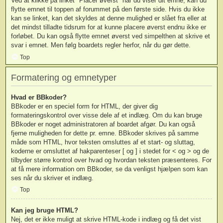
Ved at klikke på linket "Placer øverst" når du viser dit emne, kan du
flytte emnet til toppen af forummet på den første side. Hvis du ikke
kan se linket, kan det skyldes at denne mulighed er slået fra eller at
det mindst tilladte tidsrum for at kunne placere øverst endnu ikke er
forløbet. Du kan også flytte emnet øverst ved simpelthen at skrive et
svar i emnet. Men følg boardets regler herfor, når du gør dette.
Top
Formatering og emnetyper
Hvad er BBkoder?
BBkoder er en speciel form for HTML, der giver dig
formateringskontrol over visse dele af et indlæg. Om du kan bruge
BBkoder er noget administratoren af boardet afgør. Du kan også
fjerne muligheden for dette pr. emne. BBkoder skrives på samme
måde som HTML, hvor teksten omsluttes af et start- og sluttag,
koderne er omsluttet af hakparenteser [ og ] i stedet for < og > og de
tilbyder større kontrol over hvad og hvordan teksten præsenteres. For
at få mere information om BBkoder, se da venligst hjælpen som kan
ses når du skriver et indlæg.
Top
Kan jeg bruge HTML?
Nej, det er ikke muligt at skrive HTML-kode i indlæg og få det vist