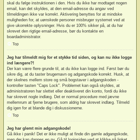
skal du følge instruktionen i den. Hvis du ikke har modtaget nogen
email, kan det skyldes, at den email-adresse du angav ved
tilmeldingen ikke var korrekt. Aktivering benyttes for at mindske
muligheden for, at
uønskede
personer misbruger systemet ved at
give ukorrekte oplysninger. Hvis du er 100% sikker på, at du har
skrevet den rigtige email-adresse, bør du kontakte en
boardadministrator.
Top
Jeg har tilmeldt mig for et stykke tid siden, og kan nu ikke logge
ind længere?!
Der kan være flere grunde til, at du ikke kan logge ind. Først bør du
sikre dig, at du taster brugernavn og adgangskode korrekt. Husk, at
der skelnes mellem store og små bogstaver i adgangskoden -
kontroller tasten "Caps Lock". Problemet kan også skyldes, at
administratoren har slettet eller deaktiveret din konto, fordi du ikke
har skrevet nogle indlæg. Det er normal procedure med jævne
mellemrum at fjerne brugere, som aldrig har skrevet indlæg. Tilmeld
dig igen for at blande dig i diskussionerne.
Top
Jeg har glemt min adgangskode!
Gå ikke i panik! Det er ikke muligt at finde din gamle adgangskode,
men der kan dannes en ny. Gå til loginsiden ved at klikke på linket