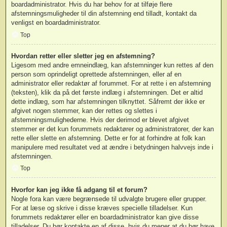
boardadministrator. Hvis du har behov for at tilføje flere
afstemningsmuligheder til din afstemning end tilladt, kontakt da
venligst en boardadministrator.
Top
Hvordan retter eller sletter jeg en afstemning?
Ligesom med andre emneindlæg, kan afstemninger kun rettes af den
person som oprindeligt oprettede afstemningen, eller af en
administrator eller redaktør af forummet. For at rette i en afstemning
(teksten), klik da på det første indlæg i afstemningen. Det er altid
dette indlæg, som har afstemningen tilknyttet. Såfremt der ikke er
afgivet nogen stemmer, kan der rettes og slettes i
afstemningsmulighederne. Hvis der derimod er blevet afgivet
stemmer er det kun forummets redaktører og administratorer, der kan
rette eller slette en afstemning. Dette er for at forhindre at folk kan
manipulere med resultatet ved at ændre i betydningen halvvejs inde i
afstemningen.
Top
Hvorfor kan jeg ikke få adgang til et forum?
Nogle fora kan være begrænsede til udvalgte brugere eller grupper.
For at læse og skrive i disse kræves specielle tilladelser. Kun
forummets redaktører eller en boardadministrator kan give disse
tilladelser. Du bør kontakte en af disse, hvis du mener at du bør have