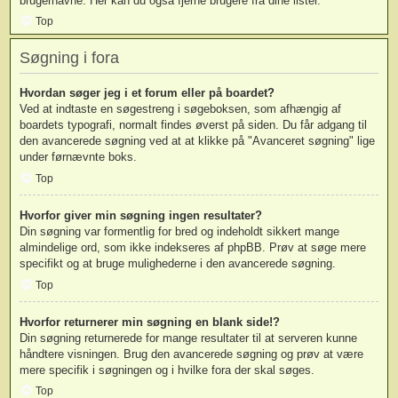
brugernavne. Her kan du også fjerne brugere fra dine lister.
Top
Søgning i fora
Hvordan søger jeg i et forum eller på boardet?
Ved at indtaste en søgestreng i søgeboksen, som afhængig af
boardets typografi, normalt findes øverst på siden. Du får adgang til
den avancerede søgning ved at at klikke på "Avanceret søgning" lige
under førnævnte boks.
Top
Hvorfor giver min søgning ingen resultater?
Din søgning var formentlig for bred og indeholdt sikkert mange
almindelige ord, som ikke indekseres af phpBB. Prøv at søge mere
specifikt og at bruge mulighederne i den avancerede søgning.
Top
Hvorfor returnerer min søgning en blank side!?
Din søgning returnerede for mange resultater til at serveren kunne
håndtere visningen. Brug den avancerede søgning og prøv at være
mere specifik i søgningen og i hvilke fora der skal søges.
Top