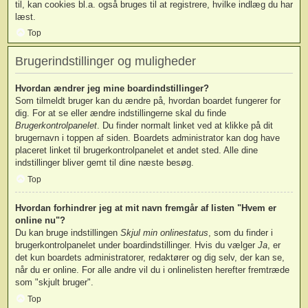
til, kan cookies bl.a. også bruges til at registrere, hvilke indlæg du har
læst.
Top
Brugerindstillinger og muligheder
Hvordan ændrer jeg mine boardindstillinger?
Som tilmeldt bruger kan du ændre på, hvordan boardet fungerer for
dig. For at se eller ændre indstillingerne skal du finde
Brugerkontrolpanelet
. Du finder normalt linket ved at klikke på dit
brugernavn i toppen af siden. Boardets administrator kan dog have
placeret linket til brugerkontrolpanelet et andet sted. Alle dine
indstillinger bliver gemt til dine næste besøg.
Top
Hvordan forhindrer jeg at mit navn fremgår af listen "Hvem er
online nu"?
Du kan bruge indstillingen
Skjul min onlinestatus
, som du finder i
brugerkontrolpanelet under boardindstillinger. Hvis du vælger
Ja
, er
det kun boardets administratorer, redaktører og dig selv, der kan se,
når du er online. For alle andre vil du i onlinelisten herefter fremtræde
som "skjult bruger".
Top