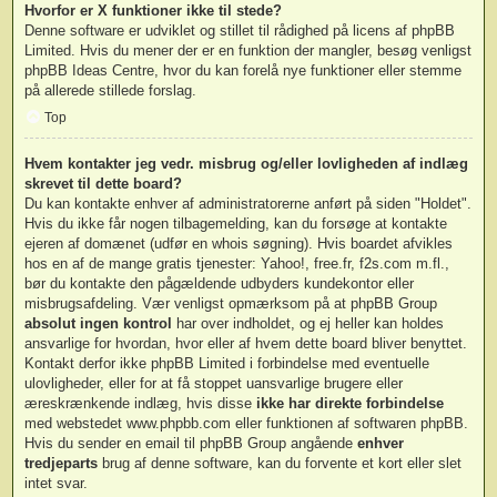
Hvorfor er X funktioner ikke til stede?
Denne software er udviklet og stillet til rådighed på licens af phpBB
Limited. Hvis du mener der er en funktion der mangler, besøg venligst
phpBB Ideas Centre
, hvor du kan forelå nye funktioner eller stemme
på allerede stillede forslag.
Top
Hvem kontakter jeg vedr. misbrug og/eller lovligheden af indlæg
skrevet til dette board?
Du kan kontakte enhver af administratorerne anført på siden "Holdet".
Hvis du ikke får nogen tilbagemelding, kan du forsøge at kontakte
ejeren af domænet (udfør en
whois søgning
). Hvis boardet afvikles
hos en af de mange gratis tjenester: Yahoo!, free.fr, f2s.com m.fl.,
bør du kontakte den pågældende udbyders kundekontor eller
misbrugsafdeling. Vær venligst opmærksom på at phpBB Group
absolut ingen kontrol
har over indholdet, og ej heller kan holdes
ansvarlige for hvordan, hvor eller af hvem dette board bliver benyttet.
Kontakt derfor ikke phpBB Limited i forbindelse med eventuelle
ulovligheder, eller for at få stoppet uansvarlige brugere eller
æreskrænkende indlæg, hvis disse
ikke har direkte forbindelse
med webstedet www.phpbb.com eller funktionen af softwaren phpBB.
Hvis du sender en email til phpBB Group angående
enhver
tredjeparts
brug af denne software, kan du forvente et kort eller slet
intet svar.