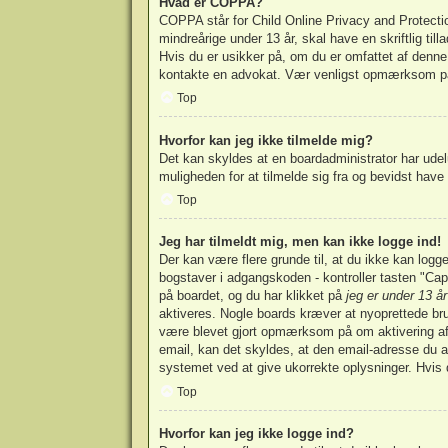
Hvad er COPPA?
COPPA står for Child Online Privacy and Protectio
mindreårige under 13 år, skal have en skriftlig ti
Hvis du er usikker på, om du er omfattet af denne l
kontakte en advokat. Vær venligst opmærksom på
Top
Hvorfor kan jeg ikke tilmelde mig?
Det kan skyldes at en boardadministrator har udel
muligheden for at tilmelde sig fra og bevidst have 
Top
Jeg har tilmeldt mig, men kan ikke logge ind!
Der kan være flere grunde til, at du ikke kan log
bogstaver i adgangskoden - kontroller tasten "Cap
på boardet, og du har klikket på
jeg er under 13 år
aktiveres. Nogle boards kræver at nyoprettede brug
være blevet gjort opmærksom på om aktivering af 
email, kan det skyldes, at den email-adresse du a
systemet ved at give ukorrekte oplysninger. Hvis 
Top
Hvorfor kan jeg ikke logge ind?