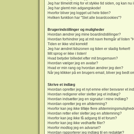
Jeg har tilmeldt mig for et stykke tid siden, og kan nu
Jeg har glemt min adgangskode!
Hvorfor bliver jeg logget ud hele tiden?
Hvilken funktion har "Slet alle boardcookies"?
Brugerindstillinger og muligheder
Hvordan ændrer jeg mine boardindstillinger?
Hvordan forhindrer jeg at mit navn fremgår af listen 
Tiden er ikke vist korrekt!
Jeg har ændret tidszonen og tiden er stadig forkert!
Mit sprog er ikke i listen!
Hvad betyder billedet efter mit brugernavn?
Hvordan vælger jeg en avatar?
Hvad er min rang og hvordan ændrer jeg den?
Når jeg klikker på en brugers email, bliver jeg bedt o
Skrive et indlæg
Hvordan opretter jeg et nyt emne eller besvarer et i
Hvordan redigerer eller sletter jeg et indlæg?
Hvordan indsætter jeg en signatur i mine indlæg?
Hvordan opretter jeg en afstemning?
Hvorfor kan jeg ikke tilføje flere afstemningsmulighed
Hvordan retter eller sletter jeg en afstemning?
Hvorfor kan jeg ikke få adgang til et forum?
Hvorfor kan jeg ikke vedhæfte filer?
Hvorfor modtog jeg en advarsel?
Hvordan rapporterer jeg indlæg til en redaktør?