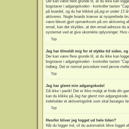
Der kan være flere grunde til, at du ikke kan log
bogstaver i adgangskoden - kontroller tasten "Cap
på boardet, og du har klikket på
jeg er under 13 år
aktiveres. Nogle boards kræver at nyoprettede brug
være blevet gjort opmærksom på om aktivering af 
email, kan det skyldes, at den email-adresse du a
systemet ved at give ukorrekte oplysninger. Hvis 
Top
Jeg har tilmeldt mig for et stykke tid siden, o
Der kan være flere grunde til, at du ikke kan log
bogstaver i adgangskoden - kontroller tasten "Caps
indlæg. Det er normal procedure med jævne mellemr
Top
Jeg har glemt min adgangskode!
Gå ikke i panik! Det er ikke muligt at finde din 
kan du klikke på
Jeg har glemt min adgangskode
indeholder et aktiveringslink som skal besøges f
Top
Hvorfor bliver jeg logget ud hele tiden?
Når du logger ind, vil du automatisk blive logget 