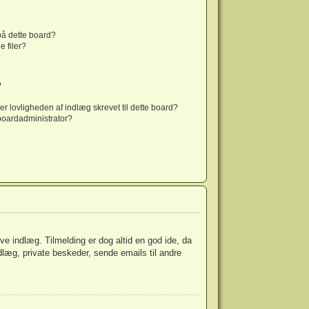
 på dette board?
 filer?
?
er lovligheden af indlæg skrevet til dette board?
boardadministrator?
ive indlæg. Tilmelding er dog altid en god ide, da
dlæg, private beskeder, sende emails til andre