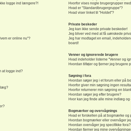
 ikke logge ind længere?!
Hvorfor vises nogle brugergrupper med
Hvad er "Standardbrugergruppe"?
Hvad viser linket til "Holdet"?
Private beskeder
Jeg kan ikke sende private beskeder!
Jeg bliver ved med at få uønskede priv
"Hvem er online nu"?
Jeg har modtaget en email, indeholdend
board!
Venner og ignorerede brugere
Hvad indeholder listerne "Venner og i
Hvordan tilføjer og fjerner jeg brugere
m at logge ind?
Søgning i fora
Hvordan søger jeg i et forum eller på b
Hvorfor giver min søgning ingen resulta
ndlæg?
Hvorfor returnerer min søgning en blan
Hvordan søger jeg efter brugere?
Hvor kan jeg finde alle mine indlæg o
er?
Bogmærker og overvågnings
Hvad er forskellen på at bogmærke og 
Hvordan bogmærker eller overvåger je
Hvordan overvåger jeg specifikke fora?
Hvordan fjerner jeg mine overvågninge