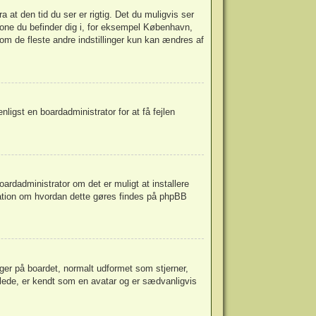
at den tid du ser er rigtig. Det du muligvis ser
idszone du befinder dig i, for eksempel København,
m de fleste andre indstillinger kun kan ændres af
enligst en boardadministrator for at få fejlen
oardadministrator om det er muligt at installere
ation om hvordan dette gøres findes på
phpBB
ger på boardet, normalt udformet som stjerner,
illede, er kendt som en avatar og er sædvanligvis