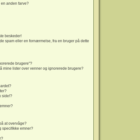
 en anden farve?
ate beskeder!
e spam eller en fornærmelse, fra en bruger på dette
gnorerede brugere"?
 på mine lister over venner og ignorerede brugere?
oardet?
ter?
k side!?
g emner?
på at overvåge?
g specifikke emner?
r?