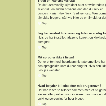
Tiden er ikke vist korrekt!
Da det usædvanligt sjældent sker at webstedets (we
er en tid i en anden tidszone end den du selv er i. 
London, Paris, New York, Sydney, osv. Vær opmærk
tilmeldte brugere, så hvis ikke du er tilmeldt er de
Top
Jeg har ændret tidszonen og tiden er stadig fo
Hvis du har indstillet tidszone korrekt og klokkeslæ
korrigeret.
Top
Mit sprog er ikke i listen!
Det er enten fordi boardadministratorerne ikke har 
den sprogpakke som du har brug for. Hvis den ikk
Group
's websted.
Top
Hvad betyder billedet efter mit brugernavn?
Der kan vises to billeder sammen med et brugernav
kasser eller prikker, som indikerer hvor mange ind
unikt og personligt for hver bruger.
Top