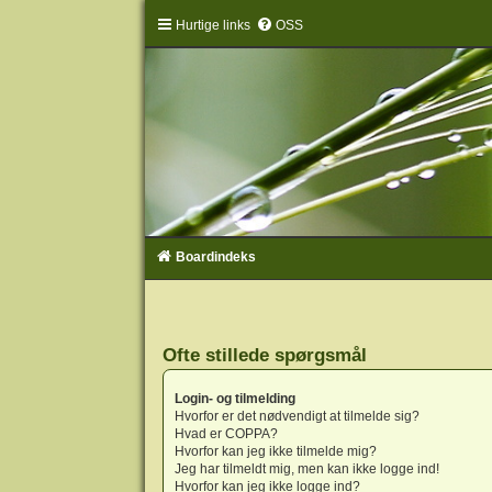
Hurtige links
OSS
Boardindeks
Ofte stillede spørgsmål
Login- og tilmelding
Hvorfor er det nødvendigt at tilmelde sig?
Hvad er COPPA?
Hvorfor kan jeg ikke tilmelde mig?
Jeg har tilmeldt mig, men kan ikke logge ind!
Hvorfor kan jeg ikke logge ind?