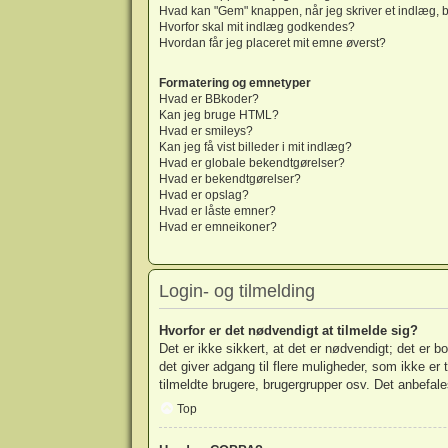
Hvad kan "Gem" knappen, når jeg skriver et indlæg, b
Hvorfor skal mit indlæg godkendes?
Hvordan får jeg placeret mit emne øverst?
Formatering og emnetyper
Hvad er BBkoder?
Kan jeg bruge HTML?
Hvad er smileys?
Kan jeg få vist billeder i mit indlæg?
Hvad er globale bekendtgørelser?
Hvad er bekendtgørelser?
Hvad er opslag?
Hvad er låste emner?
Hvad er emneikoner?
Login- og tilmelding
Hvorfor er det nødvendigt at tilmelde sig?
Det er ikke sikkert, at det er nødvendigt; det er b
det giver adgang til flere muligheder, som ikke er
tilmeldte brugere, brugergrupper osv. Det anbefales
Top