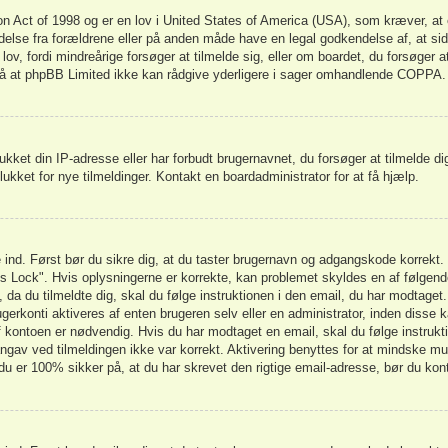
n Act of 1998 og er en lov i United States of America (USA), som kræver, at 
lladelse fra forældrene eller på anden måde have en legal godkendelse af, at si
ov, fordi mindreårige forsøger at tilmelde sig, eller om boardet, du forsøger a
 at phpBB Limited ikke kan rådgive yderligere i sager omhandlende COPPA.
ukket din IP-adresse eller har forbudt brugernavnet, du forsøger at tilmelde 
lukket for nye tilmeldinger. Kontakt en boardadministrator for at få hjælp.
ge ind. Først bør du sikre dig, at du taster brugernavn og adgangskode korrek
s Lock". Hvis oplysningerne er korrekte, kan problemet skyldes en af følgend
, da du tilmeldte dig, skal du følge instruktionen i den email, du har modtaget
erkonti aktiveres af enten brugeren selv eller en administrator, inden disse k
kontoen er nødvendig. Hvis du har modtaget en email, skal du følge instrukt
ngav ved tilmeldingen ikke var korrekt. Aktivering benyttes for at mindske mu
du er 100% sikker på, at du har skrevet den rigtige email-adresse, bør du kon