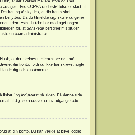
t. Husk, at der skelnes mellem store og små
e årsager: Hvis COPPA-understøttelse er slået til
. Det kan også skyldes, at din konto skal
an benyttes. Da du tilmeldte dig, skulle du gerne
ionen i den. Hvis du ikke har modtaget nogen
ligheden for, at
uønskede
personer misbruger
takte en boardadministrator.
t. Husk, at der skelnes mellem store og små
iveret din konto, fordi du ikke har skrevet nogle
blande dig i diskussionerne.
å linket
Log ind
øverst på siden. På denne side
 email til dig, som udover en ny adgangskode,
sbrug af din konto. Du kan vælge at blive logget