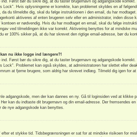
ge ind. Først bør du sikre dig, at du taster brugernavn og adgangskode korrek
s Lock". Hvis oplysningerne er korrekte, kan problemet skyldes en af følgend
, da du tilmeldte dig, skal du følge instruktionen i den email, du har modtaget
erkonti aktiveres af enten brugeren selv eller en administrator, inden disse k
kontoen er nødvendig. Hvis du har modtaget en email, skal du følge instrukt
ngav ved tilmeldingen ikke var korrekt. Aktivering benyttes for at mindske mu
du er 100% sikker på, at du har skrevet den rigtige email-adresse, bør du kon
g kan nu ikke logge ind længere?!
ge ind. Først bør du sikre dig, at du taster brugernavn og adgangskode korrek
 Lock". Problemet kan også skyldes, at administratoren har slettet eller deakt
um at fjerne brugere, som aldrig har skrevet indlæg. Tilmeld dig igen for at 
gamle adgangskode, men der kan dannes en ny. Gå til loginsiden ved at klikke p
. Her kan du indtaste dit brugernavn og din email-adresse. Der fremsendes en
ør de nye adgangskode kan benyttes.
af efter et stykke tid. Tidsbegrænsningen er sat for at mindske risikoen for mi