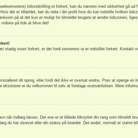
bserverens) tidsindstilling er forkert, kan du næsten med sikkerhed gå ud fra 
Hvis det er tilfældet, bør du rette i din profil hvor du kan indstille hvilken t
som på at det kun er muligt for tilmeldte brugere at ændre tidszonen, ligeso
t måske på tide at blive det!
rkert!
t stadig vises forkert, er det fordi serverens ur er indstillet forkert. Kontakt v
installeret dit sprog, eller fordi det ikke er oversat endnu. Prøv at spørge en b
e eksisterer er du velkommen til selv at foretage oversættelsen. Mere inform
n når indlæg læses. Det ene er et billede tilknyttet din rang som tilmeldt bru
læg du har skrevet eller din status på boardet. Det andet, normalt et større b