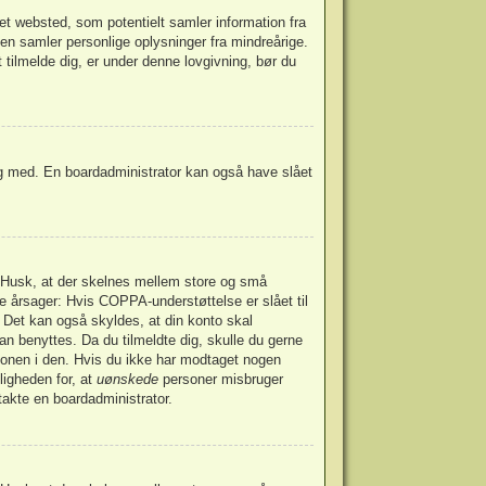
et websted, som potentielt samler information fra
den samler personlige oplysninger fra mindreårige.
t tilmelde dig, er under denne lovgivning, bør du
dig med. En boardadministrator kan også have slået
t. Husk, at der skelnes mellem store og små
e årsager: Hvis COPPA-understøttelse er slået til
. Det kan også skyldes, at din konto skal
an benyttes. Da du tilmeldte dig, skulle du gerne
ionen i den. Hvis du ikke har modtaget nogen
ligheden for, at
uønskede
personer misbruger
takte en boardadministrator.