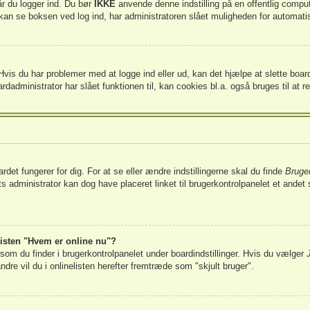
år du logger ind. Du bør
IKKE
anvende denne indstilling på en offentlig compu
kan se boksen ved log ind, har administratoren slået muligheden for automatis
vis du har problemer med at logge ind eller ud, kan det hjælpe at slette board
rdadministrator har slået funktionen til, kan cookies bl.a. også bruges til at r
et fungerer for dig. For at se eller ændre indstillingerne skal du finde
Bruger
 administrator kan dog have placeret linket til brugerkontrolpanelet et andet ste
listen "Hvem er online nu"?
 som du finder i brugerkontrolpanelet under boardindstillinger. Hvis du vælger
andre vil du i onlinelisten herefter fremtræde som "skjult bruger".