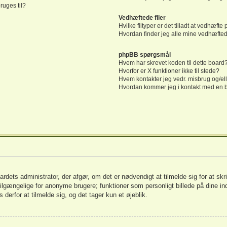
ruges til?
Vedhæftede filer
Hvilke filtyper er det tilladt at vedhæfte
Hvordan finder jeg alle mine vedhæftede
phpBB spørgsmål
Hvem har skrevet koden til dette board
Hvorfor er X funktioner ikke til stede?
Hvem kontakter jeg vedr. misbrug og/ell
Hvordan kommer jeg i kontakt med en 
oardets administrator, der afgør, om det er nødvendigt at tilmelde sig for at skr
 tilgængelige for anonyme brugere; funktioner som personligt billede på dine in
 derfor at tilmelde sig, og det tager kun et øjeblik.