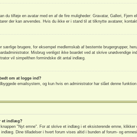
 kan du tilføje en avatar med en af de fire muligheder: Gravatar, Galleri, Fjern 
rer der kan anvendes. Hvis du ikke er i stand til at tilknytte avatarer, kontak
rer særlige brugere, for eksempel medlemskab af bestemte brugergrupper, heru
boardadministrator. Misbrug venligst ikke boardet ved at skrive unødvendige ind
strator vil simpelthen formindske dit antal indlæg.
 bedt om at logge ind?
byggede emailsystem, og kun hvis en administrator har slået denne funktion ti
r et indlæg?
på knappen "Nyt emne". For at skrive et indlæg i et eksisterende emne, klikke
 indlæg. Dine tilladelser i hvert forum vises altid i bunden af forum- og emnes