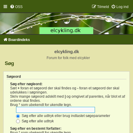
OSS
Tilmeld
Log ind
Boardindeks
elcykling.dk
Forum for folk med elcykler
Søg
Søgeord
Søg efter nøgleord:
Sæt
+
foran et søgeord der skal findes og
-
foran et søgeord der skal
udelukkes i søgningen.
Skriv mange søgeord adskilt med
|
og omgivet af parentes, når blot et af
ordene skal findes.
Brug * som ubekendt for ukendte tegn.
Søg efter alle udtryk eller brug indtastet søgeparameter
Søg efter alle udtryk
Søg efter en bestemt forfatter:
Brug * som ubekendt for ukendte tegn.