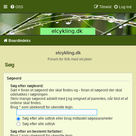
OSS
Tilmeld
Log ind
Boardindeks
elcykling.dk
Forum for folk med elcykler
Søg
Søgeord
Søg efter nøgleord:
Sæt
+
foran et søgeord der skal findes og
-
foran et søgeord der skal
udelukkes i søgningen.
Skriv mange søgeord adskilt med
|
og omgivet af parentes, når blot et af
ordene skal findes.
Brug * som ubekendt for ukendte tegn.
Søg efter alle udtryk eller brug indtastet søgeparameter
Søg efter alle udtryk
Søg efter en bestemt forfatter:
Brug * som ubekendt for ukendte tegn.