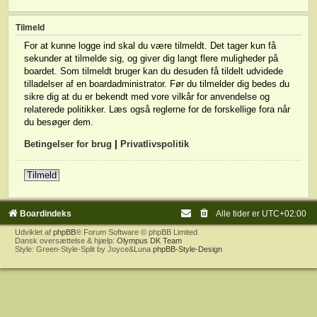
Tilmeld
For at kunne logge ind skal du være tilmeldt. Det tager kun få
sekunder at tilmelde sig, og giver dig langt flere muligheder på
boardet. Som tilmeldt bruger kan du desuden få tildelt udvidede
tilladelser af en boardadministrator. Før du tilmelder dig bedes du
sikre dig at du er bekendt med vore vilkår for anvendelse og
relaterede politikker. Læs også reglerne for de forskellige fora når
du besøger dem.
Betingelser for brug
|
Privatlivspolitik
Tilmeld
Boardindeks
Alle tider er
UTC+02:00
Udviklet af
phpBB
® Forum Software © phpBB Limited
Dansk oversættelse & hjælp:
Olympus DK Team
Style: Green-Style-Split by Joyce&Luna
phpBB-Style-Design