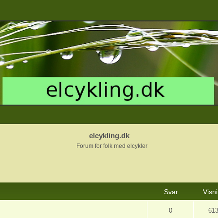
elcykling.dk
Forum for folk med elcykler
ceret søgning
Svar
Visn
0
61