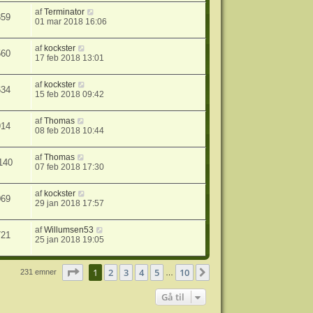
af
Terminator
859
01 mar 2018 16:06
af
kockster
560
17 feb 2018 13:01
af
kockster
634
15 feb 2018 09:42
af
Thomas
914
08 feb 2018 10:44
af
Thomas
140
07 feb 2018 17:30
af
kockster
069
29 jan 2018 17:57
af
Willumsen53
721
25 jan 2018 19:05
Side
1
af
10
1
2
3
4
5
10
Næste
231 emner
…
Gå til