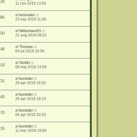
228
11 nov 2018 13:05
af
Innovator
886
23 sep 2018 11:00
af
Willumsen53
400
21 aug 2018 09:01
af
Thomas
748
04 jul 2018 18:59
af
SloMo
019
08 maj 2018 14:58
af
kockster
731
29 apr 2018 19:32
af
kockster
440
29 apr 2018 19:23
af
kockster
670
04 apr 2018 20:33
af
kockster
735
11 mar 2018 19:00