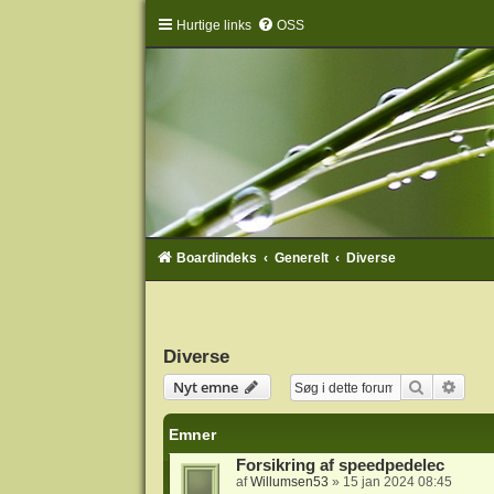
Hurtige links
OSS
Boardindeks
Generelt
Diverse
Diverse
Søg
Avan
Nyt emne
Emner
Forsikring af speedpedelec
af
Willumsen53
» 15 jan 2024 08:45