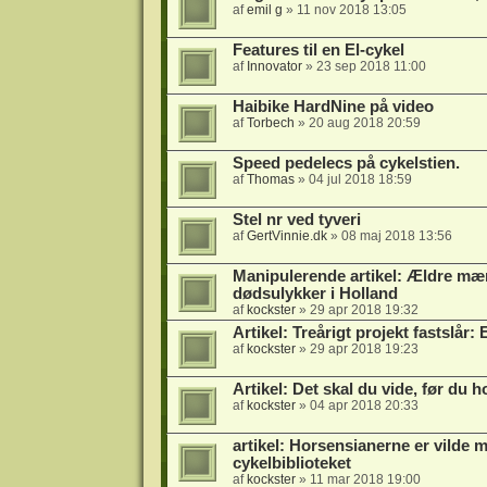
af
emil g
» 11 nov 2018 13:05
Features til en El-cykel
af
Innovator
» 23 sep 2018 11:00
Haibike HardNine på video
af
Torbech
» 20 aug 2018 20:59
Speed pedelecs på cykelstien.
af
Thomas
» 04 jul 2018 18:59
Stel nr ved tyveri
af
GertVinnie.dk
» 08 maj 2018 13:56
Manipulerende artikel: Ældre mænd
dødsulykker i Holland
af
kockster
» 29 apr 2018 19:32
Artikel: Treårigt projekt fastslår: 
af
kockster
» 29 apr 2018 19:23
Artikel: Det skal du vide, før du 
af
kockster
» 04 apr 2018 20:33
artikel: Horsensianerne er vilde 
cykelbiblioteket
af
kockster
» 11 mar 2018 19:00