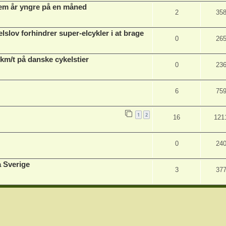
fem år yngre på en måned
2
35
lslov forhindrer super-elcykler i at brage
0
26
 km/t på danske cykelstier
0
23
6
75
1
2
16
121
0
24
a Sverige
3
37