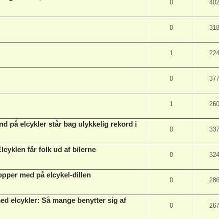
0
40
0
31
1
22
0
37
1
26
 på elcykler står bag ulykkelig rekord i
0
33
Elcyklen får folk ud af bilerne
0
32
hopper med på elcykel-dillen
0
28
med elcykler: Så mange benytter sig af
0
26