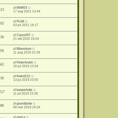
af
BW803
513
17 aug 2021 13:44
af
PL68
602
03 jul 2021 19:17
af
Claus397
236
21 okt 2020 19:24
af
Bibendum
756
11 aug 2019 22:28
af
PeterAndré
562
16 jul 2019 12:04
af
Kokot222
336
13 jul 2019 23:55
af
kasperlutje
217
11 jul 2019 15:26
af
grandtante
886
08 mar 2019 16:34
af
emil g