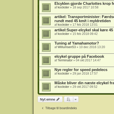
Elcyklen gjorde Charlottes krop 
af
kockster
» 18 sep 2017 10:58
artikel: Transportminister: Færdse
rundt med 45 km/t i myldretiden
af
kockster
» 17 feb 2018 13:01
artikel:Super-elcykel skal køre 45
af
kockster
» 15 feb 2018 09:42
Tuning af Yamahamotor?
af
Willumsen53
» 10 dec 2016 13:20
elcykel gruppe på Facebook
af
Terminator
» 04 okt 2017 14:47
Nye regler for speed pedelecs
af
kockster
» 29 jan 2018 17:57
Måske bliver din næste elcykel fr
af
kockster
» 29 okt 2017 09:52
Nyt emne
Tilbage til boardindeks