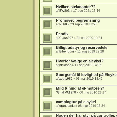
Hvilken steladapter??
af
BW803
» 17 aug 2021 13:44
Promovec begrænsning
af
PL68
» 23 sep 2020 11:55
Pendix
af
Claus397
» 21 okt 2020 19:24
Billigt udstyr og reservedele
af
Bibendum
» 11 aug 2019 22:28
Hvorfor vælge en elcykel?
af
niclasoe
» 17 sep 2018 14:36
Spørgsmål til lovlighed på Elcyke
af
zeth1982
» 03 maj 2019 13:41
Mild tuning af el-motoren?
af
PA1970
» 06 maj 2010 21:27
campingtur på elcykel
af
grandtante
» 08 mar 2019 16:34
Nogen der har styr på controller,