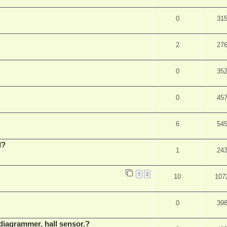
0
31
2
27
0
35
0
45
6
54
l?
1
24
1
2
10
107
0
39
 diagrammer, hall sensor.?