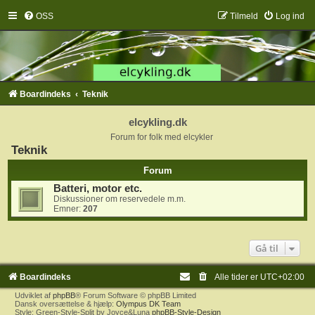
OSS
Tilmeld
Log ind
Boardindeks
Teknik
elcykling.dk
Forum for folk med elcykler
Teknik
Forum
Batteri, motor etc.
Diskussioner om reservedele m.m.
Emner:
207
Gå til
Boardindeks
Alle tider er
UTC+02:00
Udviklet af
phpBB
® Forum Software © phpBB Limited
Dansk oversættelse & hjælp:
Olympus DK Team
Style: Green-Style-Split by Joyce&Luna
phpBB-Style-Design