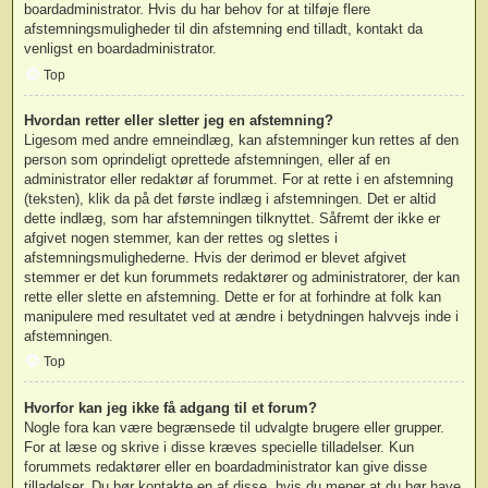
boardadministrator. Hvis du har behov for at tilføje flere
afstemningsmuligheder til din afstemning end tilladt, kontakt da
venligst en boardadministrator.
Top
Hvordan retter eller sletter jeg en afstemning?
Ligesom med andre emneindlæg, kan afstemninger kun rettes af den
person som oprindeligt oprettede afstemningen, eller af en
administrator eller redaktør af forummet. For at rette i en afstemning
(teksten), klik da på det første indlæg i afstemningen. Det er altid
dette indlæg, som har afstemningen tilknyttet. Såfremt der ikke er
afgivet nogen stemmer, kan der rettes og slettes i
afstemningsmulighederne. Hvis der derimod er blevet afgivet
stemmer er det kun forummets redaktører og administratorer, der kan
rette eller slette en afstemning. Dette er for at forhindre at folk kan
manipulere med resultatet ved at ændre i betydningen halvvejs inde i
afstemningen.
Top
Hvorfor kan jeg ikke få adgang til et forum?
Nogle fora kan være begrænsede til udvalgte brugere eller grupper.
For at læse og skrive i disse kræves specielle tilladelser. Kun
forummets redaktører eller en boardadministrator kan give disse
tilladelser. Du bør kontakte en af disse, hvis du mener at du bør have