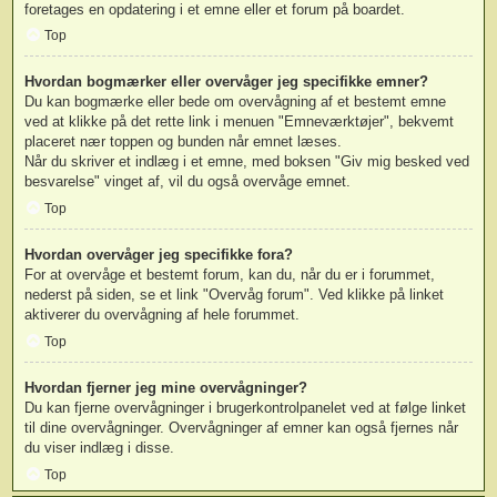
foretages en opdatering i et emne eller et forum på boardet.
Top
Hvordan bogmærker eller overvåger jeg specifikke emner?
Du kan bogmærke eller bede om overvågning af et bestemt emne
ved at klikke på det rette link i menuen "Emneværktøjer", bekvemt
placeret nær toppen og bunden når emnet læses.
Når du skriver et indlæg i et emne, med boksen "Giv mig besked ved
besvarelse" vinget af, vil du også overvåge emnet.
Top
Hvordan overvåger jeg specifikke fora?
For at overvåge et bestemt forum, kan du, når du er i forummet,
nederst på siden, se et link "Overvåg forum". Ved klikke på linket
aktiverer du overvågning af hele forummet.
Top
Hvordan fjerner jeg mine overvågninger?
Du kan fjerne overvågninger i brugerkontrolpanelet ved at følge linket
til dine overvågninger. Overvågninger af emner kan også fjernes når
du viser indlæg i disse.
Top