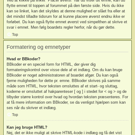
Ved at klikke på linket "Placer øverst" når du viser dit emne, kan du
flytte emnet til toppen af forummet på den første side. Hvis du ikke
kan se linket, kan det skyldes at denne mulighed er slået fra eller at
det mindst tilladte tidsrum for at kunne placere øverst endnu ikke er
forløbet. Du kan også flytte emnet øverst ved simpelthen at skrive et
svar i emnet. Men følg boardets regler herfor, når du gør dette.
Top
Formatering og emnetyper
Hvad er BBkoder?
BBkoder er en speciel form for HTML, der giver dig
formateringskontrol over visse dele af et indlæg. Om du kan bruge
BBkoder er noget administratoren af boardet afgør. Du kan også
fjerne muligheden for dette pr. emne. BBkoder skrives på samme
måde som HTML, hvor teksten omsluttes af et start- og sluttag,
koderne er omsluttet af hakparenteser [ og ] i stedet for < og > og de
tilbyder større kontrol over hvad og hvordan teksten præsenteres. For
at få mere information om BBkoder, se da venligst hjælpen som kan
ses når du skriver et indlæg.
Top
Kan jeg bruge HTML?
Nej, det er ikke muligt at skrive HTML-kode i indlæg og få det vist