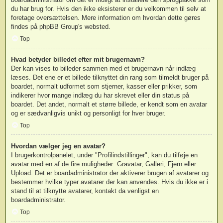
du har brug for. Hvis den ikke eksisterer er du velkommen til selv at
foretage oversættelsen. Mere information om hvordan dette gøres
findes på
phpBB Group
's websted.
Top
Hvad betyder billedet efter mit brugernavn?
Der kan vises to billeder sammen med et brugernavn når indlæg
læses. Det ene er et billede tilknyttet din rang som tilmeldt bruger på
boardet, normalt udformet som stjerner, kasser eller prikker, som
indikerer hvor mange indlæg du har skrevet eller din status på
boardet. Det andet, normalt et større billede, er kendt som en avatar
og er sædvanligvis unikt og personligt for hver bruger.
Top
Hvordan vælger jeg en avatar?
I brugerkontrolpanelet, under "Profilindstillinger", kan du tilføje en
avatar med en af de fire muligheder: Gravatar, Galleri, Fjern eller
Upload. Det er boardadministrator der aktiverer brugen af avatarer og
bestemmer hvilke typer avatarer der kan anvendes. Hvis du ikke er i
stand til at tilknytte avatarer, kontakt da venligst en
boardadministrator.
Top