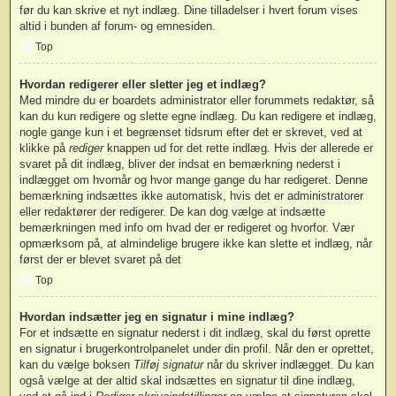
før du kan skrive et nyt indlæg. Dine tilladelser i hvert forum vises
altid i bunden af forum- og emnesiden.
Top
Hvordan redigerer eller sletter jeg et indlæg?
Med mindre du er boardets administrator eller forummets redaktør, så
kan du kun redigere og slette egne indlæg. Du kan redigere et indlæg,
nogle gange kun i et begrænset tidsrum efter det er skrevet, ved at
klikke på
rediger
knappen ud for det rette indlæg. Hvis der allerede er
svaret på dit indlæg, bliver der indsat en bemærkning nederst i
indlægget om hvornår og hvor mange gange du har redigeret. Denne
bemærkning indsættes ikke automatisk, hvis det er administratorer
eller redaktører der redigerer. De kan dog vælge at indsætte
bemærkningen med info om hvad der er redigeret og hvorfor. Vær
opmærksom på, at almindelige brugere ikke kan slette et indlæg, når
først der er blevet svaret på det
Top
Hvordan indsætter jeg en signatur i mine indlæg?
For et indsætte en signatur nederst i dit indlæg, skal du først oprette
en signatur i brugerkontrolpanelet under din profil. Når den er oprettet,
kan du vælge boksen
Tilføj signatur
når du skriver indlægget. Du kan
også vælge at der altid skal indsættes en signatur til dine indlæg,