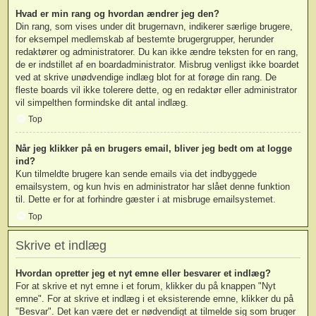
Hvad er min rang og hvordan ændrer jeg den?
Din rang, som vises under dit brugernavn, indikerer særlige brugere,
for eksempel medlemskab af bestemte brugergrupper, herunder
redaktører og administratorer. Du kan ikke ændre teksten for en rang,
de er indstillet af en boardadministrator. Misbrug venligst ikke boardet
ved at skrive unødvendige indlæg blot for at forøge din rang. De
fleste boards vil ikke tolerere dette, og en redaktør eller administrator
vil simpelthen formindske dit antal indlæg.
Top
Når jeg klikker på en brugers email, bliver jeg bedt om at logge
ind?
Kun tilmeldte brugere kan sende emails via det indbyggede
emailsystem, og kun hvis en administrator har slået denne funktion
til. Dette er for at forhindre gæster i at misbruge emailsystemet.
Top
Skrive et indlæg
Hvordan opretter jeg et nyt emne eller besvarer et indlæg?
For at skrive et nyt emne i et forum, klikker du på knappen "Nyt
emne". For at skrive et indlæg i et eksisterende emne, klikker du på
"Besvar". Det kan være det er nødvendigt at tilmelde sig som bruger