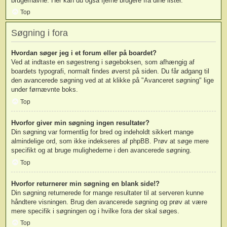
brugernavne. Her kan du også fjerne brugere fra dine lister.
Top
Søgning i fora
Hvordan søger jeg i et forum eller på boardet?
Ved at indtaste en søgestreng i søgeboksen, som afhængig af
boardets typografi, normalt findes øverst på siden. Du får adgang til
den avancerede søgning ved at at klikke på "Avanceret søgning" lige
under førnævnte boks.
Top
Hvorfor giver min søgning ingen resultater?
Din søgning var formentlig for bred og indeholdt sikkert mange
almindelige ord, som ikke indekseres af phpBB. Prøv at søge mere
specifikt og at bruge mulighederne i den avancerede søgning.
Top
Hvorfor returnerer min søgning en blank side!?
Din søgning returnerede for mange resultater til at serveren kunne
håndtere visningen. Brug den avancerede søgning og prøv at være
mere specifik i søgningen og i hvilke fora der skal søges.
Top