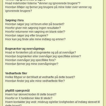
Hvad indeholder listerne "Venner og ignorerede brugere"?
Hvordan tilføjer og fjerner jeg brugere på mine lister over venner og
ignorerede brugere?
Søgning i fora
Hvordan søger jeg i et forum eller på boardet?
Hvorfor giver min søgning ingen resultater?
Hvorfor returnerer min søgning en blank side!?
Hvordan søger jeg efter brugere?
Hvor kan jeg finde alle mine indlæg og emner?
Bogmærker og overvågnings
Hvad er forskellen på at bogmærke og på at overvåge?
Hvordan bogmærker eller overvåger jeg specifikke emner?
Hvordan overvåger jeg specifikke fora?
Hvordan fjerner jeg mine overvågninger?
Vedhæftede filer
Hvilke filtyper er det tilladt at vedhæfte på dette board?
Hvordan finder jeg alle mine vedhæftede filer?
phpBB spørgsmål
Hvem har skrevet koden til dette board?
Hvorfor er X funktioner ikke til stede?
Hvem kontakter jeg vedr. misbrug og/eller lovligheden af indlæg skrevet til
dette board?