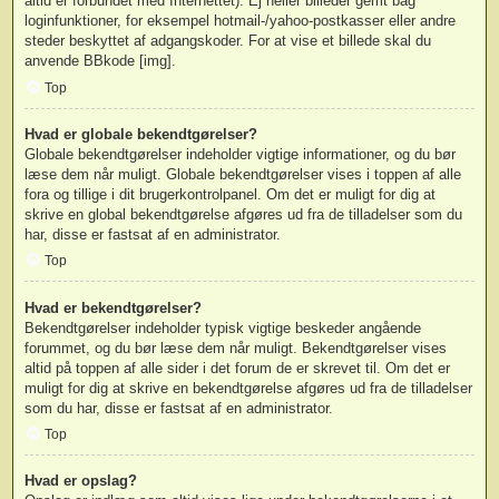
altid er forbundet med Internettet). Ej heller billeder gemt bag
loginfunktioner, for eksempel hotmail-/yahoo-postkasser eller andre
steder beskyttet af adgangskoder. For at vise et billede skal du
anvende BBkode [img].
Top
Hvad er globale bekendtgørelser?
Globale bekendtgørelser indeholder vigtige informationer, og du bør
læse dem når muligt. Globale bekendtgørelser vises i toppen af alle
fora og tillige i dit brugerkontrolpanel. Om det er muligt for dig at
skrive en global bekendtgørelse afgøres ud fra de tilladelser som du
har, disse er fastsat af en administrator.
Top
Hvad er bekendtgørelser?
Bekendtgørelser indeholder typisk vigtige beskeder angående
forummet, og du bør læse dem når muligt. Bekendtgørelser vises
altid på toppen af alle sider i det forum de er skrevet til. Om det er
muligt for dig at skrive en bekendtgørelse afgøres ud fra de tilladelser
som du har, disse er fastsat af en administrator.
Top
Hvad er opslag?