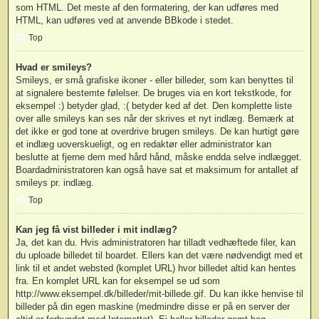
som HTML. Det meste af den formatering, der kan udføres med
HTML, kan udføres ved at anvende BBkode i stedet.
Top
Hvad er smileys?
Smileys, er små grafiske ikoner - eller billeder, som kan benyttes til
at signalere bestemte følelser. De bruges via en kort tekstkode, for
eksempel :) betyder glad, :( betyder ked af det. Den komplette liste
over alle smileys kan ses når der skrives et nyt indlæg. Bemærk at
det ikke er god tone at overdrive brugen smileys. De kan hurtigt gøre
et indlæg uoverskueligt, og en redaktør eller administrator kan
beslutte at fjerne dem med hård hånd, måske endda selve indlægget.
Boardadministratoren kan også have sat et maksimum for antallet af
smileys pr. indlæg.
Top
Kan jeg få vist billeder i mit indlæg?
Ja, det kan du. Hvis administratoren har tilladt vedhæftede filer, kan
du uploade billedet til boardet. Ellers kan det være nødvendigt med et
link til et andet websted (komplet URL) hvor billedet altid kan hentes
fra. En komplet URL kan for eksempel se ud som
http://www.eksempel.dk/billeder/mit-billede.gif. Du kan ikke henvise til
billeder på din egen maskine (medmindre disse er på en server der