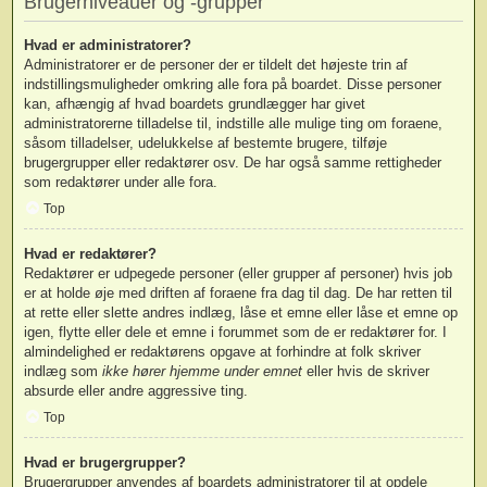
Brugerniveauer og -grupper
Hvad er administratorer?
Administratorer er de personer der er tildelt det højeste trin af
indstillingsmuligheder omkring alle fora på boardet. Disse personer
kan, afhængig af hvad boardets grundlægger har givet
administratorerne tilladelse til, indstille alle mulige ting om foraene,
såsom tilladelser, udelukkelse af bestemte brugere, tilføje
brugergrupper eller redaktører osv. De har også samme rettigheder
som redaktører under alle fora.
Top
Hvad er redaktører?
Redaktører er udpegede personer (eller grupper af personer) hvis job
er at holde øje med driften af foraene fra dag til dag. De har retten til
at rette eller slette andres indlæg, låse et emne eller låse et emne op
igen, flytte eller dele et emne i forummet som de er redaktører for. I
almindelighed er redaktørens opgave at forhindre at folk skriver
indlæg som
ikke hører hjemme under emnet
eller hvis de skriver
absurde eller andre aggressive ting.
Top
Hvad er brugergrupper?
Brugergrupper anvendes af boardets administratorer til at opdele