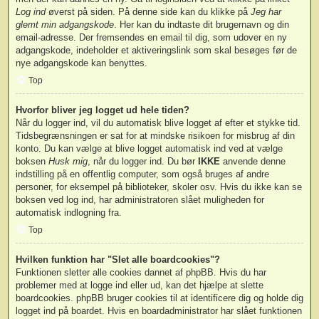
Log ind
øverst på siden. På denne side kan du klikke på
Jeg har
glemt min adgangskode
. Her kan du indtaste dit brugernavn og din
email-adresse. Der fremsendes en email til dig, som udover en ny
adgangskode, indeholder et aktiveringslink som skal besøges før de
nye adgangskode kan benyttes.
Top
Hvorfor bliver jeg logget ud hele tiden?
Når du logger ind, vil du automatisk blive logget af efter et stykke tid.
Tidsbegrænsningen er sat for at mindske risikoen for misbrug af din
konto. Du kan vælge at blive logget automatisk ind ved at vælge
boksen
Husk mig
, når du logger ind. Du bør
IKKE
anvende denne
indstilling på en offentlig computer, som også bruges af andre
personer, for eksempel på biblioteker, skoler osv. Hvis du ikke kan se
boksen ved log ind, har administratoren slået muligheden for
automatisk indlogning fra.
Top
Hvilken funktion har "Slet alle boardcookies"?
Funktionen sletter alle cookies dannet af phpBB. Hvis du har
problemer med at logge ind eller ud, kan det hjælpe at slette
boardcookies. phpBB bruger cookies til at identificere dig og holde dig
logget ind på boardet. Hvis en boardadministrator har slået funktionen