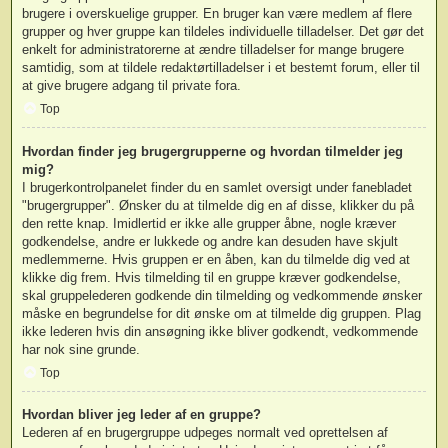
brugere i overskuelige grupper. En bruger kan være medlem af flere
grupper og hver gruppe kan tildeles individuelle tilladelser. Det gør det
enkelt for administratorerne at ændre tilladelser for mange brugere
samtidig, som at tildele redaktørtilladelser i et bestemt forum, eller til
at give brugere adgang til private fora.
Top
Hvordan finder jeg brugergrupperne og hvordan tilmelder jeg
mig?
I brugerkontrolpanelet finder du en samlet oversigt under fanebladet
"brugergrupper". Ønsker du at tilmelde dig en af disse, klikker du på
den rette knap. Imidlertid er ikke alle grupper åbne, nogle kræver
godkendelse, andre er lukkede og andre kan desuden have skjult
medlemmerne. Hvis gruppen er en åben, kan du tilmelde dig ved at
klikke dig frem. Hvis tilmelding til en gruppe kræver godkendelse,
skal gruppelederen godkende din tilmelding og vedkommende ønsker
måske en begrundelse for dit ønske om at tilmelde dig gruppen. Plag
ikke lederen hvis din ansøgning ikke bliver godkendt, vedkommende
har nok sine grunde.
Top
Hvordan bliver jeg leder af en gruppe?
Lederen af en brugergruppe udpeges normalt ved oprettelsen af