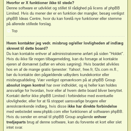
Hvorfor er X funktioner ikke til stede?
Denne software er udviklet og stillet til rådighed på licens af phpBB
Limited. Hvis du mener der er en funktion der mangler, besøg venligst
phpBB Ideas Centre
, hvor du kan forelå nye funktioner eller stemme
på allerede stillede forslag.
Top
Hvem kontakter jeg vedr. misbrug og/eller lovligheden af indlæg
skrevet til dette board?
Du kan kontakte enhver af administratorerne anført på siden "Holdet".
Hvis du ikke får nogen tilbagemelding, kan du forsøge at kontakte
ejeren af domænet (udfør en
whois søgning
). Hvis boardet afvikles
hos en af de mange gratis tjenester: Yahoo!, free.fr, f2s.com m.fl.,
bør du kontakte den pågældende udbyders kundekontor eller
misbrugsafdeling. Vær venligst opmærksom på at phpBB Group
absolut ingen kontrol
har over indholdet, og ej heller kan holdes
ansvarlige for hvordan, hvor eller af hvem dette board bliver benyttet.
Kontakt derfor ikke phpBB Limited i forbindelse med eventuelle
ulovligheder, eller for at få stoppet uansvarlige brugere eller
æreskrænkende indlæg, hvis disse
ikke har direkte forbindelse
med webstedet www.phpbb.com eller funktionen af softwaren phpBB.
Hvis du sender en email til phpBB Group angående
enhver
tredjeparts
brug af denne software, kan du forvente et kort eller slet
intet svar.