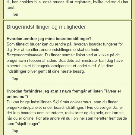
til, kan cookies bl.a. også bruges til at registrere, hvilke indlæg du har
læst.
Top
Brugerindstillinger og muligheder
Hvordan ændrer jeg mine boardindstillinger?
Som tilmeldt bruger kan du ændre på, hvordan boardet fungerer for
dig. For at se eller ændre indstillingerne skal du finde
Brugerkontrolpanelet
. Du finder normalt linket ved at klikke på dit
brugernavn i toppen af siden. Boardets administrator kan dog have
placeret linket til brugerkontrolpanelet et andet sted. Alle dine
indstillinger bliver gemt til dine næste besøg.
Top
Hvordan forhindrer jeg at mit navn fremgår af listen "Hvem er
online nu"?
Du kan bruge indstillingen
Skjul min onlinestatus
, som du finder i
brugerkontrolpanelet under boardindstillinger. Hvis du vælger
Ja
, er
det kun boardets administratorer, redaktører og dig selv, der kan se,
når du er online. For alle andre vil du i onlinelisten herefter fremtræde
som "skjult bruger".
Top