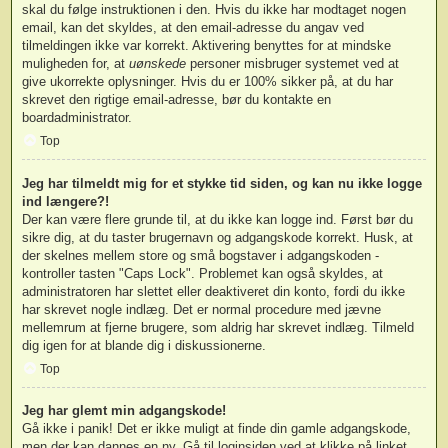
skal du følge instruktionen i den. Hvis du ikke har modtaget nogen
email, kan det skyldes, at den email-adresse du angav ved
tilmeldingen ikke var korrekt. Aktivering benyttes for at mindske
muligheden for, at
uønskede
personer misbruger systemet ved at
give ukorrekte oplysninger. Hvis du er 100% sikker på, at du har
skrevet den rigtige email-adresse, bør du kontakte en
boardadministrator.
Top
Jeg har tilmeldt mig for et stykke tid siden, og kan nu ikke logge
ind længere?!
Der kan være flere grunde til, at du ikke kan logge ind. Først bør du
sikre dig, at du taster brugernavn og adgangskode korrekt. Husk, at
der skelnes mellem store og små bogstaver i adgangskoden -
kontroller tasten "Caps Lock". Problemet kan også skyldes, at
administratoren har slettet eller deaktiveret din konto, fordi du ikke
har skrevet nogle indlæg. Det er normal procedure med jævne
mellemrum at fjerne brugere, som aldrig har skrevet indlæg. Tilmeld
dig igen for at blande dig i diskussionerne.
Top
Jeg har glemt min adgangskode!
Gå ikke i panik! Det er ikke muligt at finde din gamle adgangskode,
men der kan dannes en ny. Gå til loginsiden ved at klikke på linket