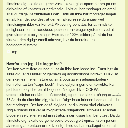
tilmeldte dig, skulle du gerne være blevet gjort opmærksom på om
aktivering af kontoen er nødvendig. Hvis du har modtaget en email,
skal du følge instruktionen i den. Hvis du ikke har modtaget nogen
email, kan det skyldes, at den email-adresse du angav ved
tilmeldingen ikke var korrekt. Aktivering benyttes for at mindske
muligheden for, at
uønskede
personer misbruger systemet ved at
give ukorrekte oplysninger. Hvis du er 100% sikker på, at du har
skrevet den rigtige email-adresse, bør du kontakte en
boardadministrator.
Top
Hvorfor kan jeg ikke logge ind?
Der kan være flere grunde til, at du ikke kan logge ind. Først bør du
sikre dig, at du taster brugernavn og adgangskode korrekt. Husk, at
der skelnes mellem store og små bogstaver i adgangskoden -
kontroller tasten "Caps Lock". Hvis oplysningerne er korrekte, kan
problemet skyldes en af følgende årsager: Hvis COPPA-
understøttelse er slået til på boardet, og du har klikket på
jeg er under
13 år
, da du tilmeldte dig, skal du følge instruktionen i den email, du
har modtaget. Det kan også skyldes, at din konto skal aktiveres.
Nogle boards kræver at nyoprettede brugerkonti aktiveres af enten
brugeren selv eller en administrator, inden disse kan benyttes. Da du
tilmeldte dig, skulle du gerne være blevet gjort opmærksom på om
aktivering af kontoen er nødvendig. Hvis du har modtaget en email,