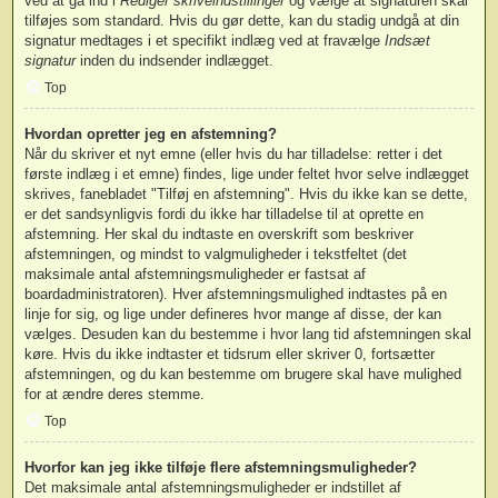
ved at gå ind i
Rediger skriveindstillinger
og vælge at signaturen skal
tilføjes som standard. Hvis du gør dette, kan du stadig undgå at din
signatur medtages i et specifikt indlæg ved at fravælge
Indsæt
signatur
inden du indsender indlægget.
Top
Hvordan opretter jeg en afstemning?
Når du skriver et nyt emne (eller hvis du har tilladelse: retter i det
første indlæg i et emne) findes, lige under feltet hvor selve indlægget
skrives, fanebladet "Tilføj en afstemning". Hvis du ikke kan se dette,
er det sandsynligvis fordi du ikke har tilladelse til at oprette en
afstemning. Her skal du indtaste en overskrift som beskriver
afstemningen, og mindst to valgmuligheder i tekstfeltet (det
maksimale antal afstemningsmuligheder er fastsat af
boardadministratoren). Hver afstemningsmulighed indtastes på en
linje for sig, og lige under defineres hvor mange af disse, der kan
vælges. Desuden kan du bestemme i hvor lang tid afstemningen skal
køre. Hvis du ikke indtaster et tidsrum eller skriver 0, fortsætter
afstemningen, og du kan bestemme om brugere skal have mulighed
for at ændre deres stemme.
Top
Hvorfor kan jeg ikke tilføje flere afstemningsmuligheder?
Det maksimale antal afstemningsmuligheder er indstillet af