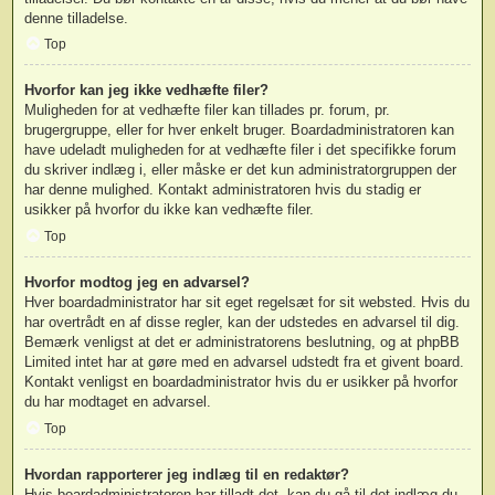
denne tilladelse.
Top
Hvorfor kan jeg ikke vedhæfte filer?
Muligheden for at vedhæfte filer kan tillades pr. forum, pr.
brugergruppe, eller for hver enkelt bruger. Boardadministratoren kan
have udeladt muligheden for at vedhæfte filer i det specifikke forum
du skriver indlæg i, eller måske er det kun administratorgruppen der
har denne mulighed. Kontakt administratoren hvis du stadig er
usikker på hvorfor du ikke kan vedhæfte filer.
Top
Hvorfor modtog jeg en advarsel?
Hver boardadministrator har sit eget regelsæt for sit websted. Hvis du
har overtrådt en af disse regler, kan der udstedes en advarsel til dig.
Bemærk venligst at det er administratorens beslutning, og at phpBB
Limited intet har at gøre med en advarsel udstedt fra et givent board.
Kontakt venligst en boardadministrator hvis du er usikker på hvorfor
du har modtaget en advarsel.
Top
Hvordan rapporterer jeg indlæg til en redaktør?
Hvis boardadministratoren har tilladt det, kan du gå til det indlæg du