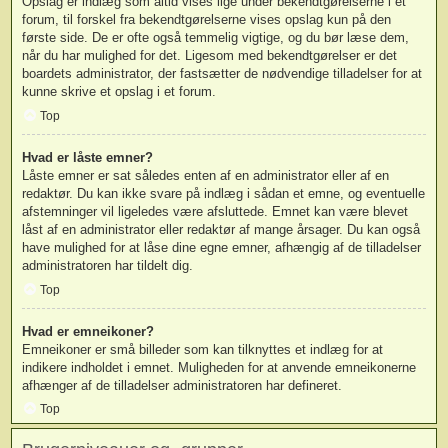
Opslag er indlæg som altid vises lige under bekendtgørelserne i et
forum, til forskel fra bekendtgørelserne vises opslag kun på den
første side. De er ofte også temmelig vigtige, og du bør læse dem,
når du har mulighed for det. Ligesom med bekendtgørelser er det
boardets administrator, der fastsætter de nødvendige tilladelser for at
kunne skrive et opslag i et forum.
Top
Hvad er låste emner?
Låste emner er sat således enten af en administrator eller af en
redaktør. Du kan ikke svare på indlæg i sådan et emne, og eventuelle
afstemninger vil ligeledes være afsluttede. Emnet kan være blevet
låst af en administrator eller redaktør af mange årsager. Du kan også
have mulighed for at låse dine egne emner, afhængig af de tilladelser
administratoren har tildelt dig.
Top
Hvad er emneikoner?
Emneikoner er små billeder som kan tilknyttes et indlæg for at
indikere indholdet i emnet. Muligheden for at anvende emneikonerne
afhænger af de tilladelser administratoren har defineret.
Top