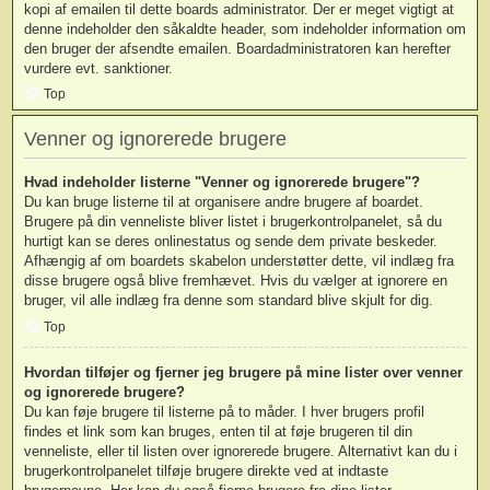
kopi af emailen til dette boards administrator. Der er meget vigtigt at
denne indeholder den såkaldte header, som indeholder information om
den bruger der afsendte emailen. Boardadministratoren kan herefter
vurdere evt. sanktioner.
Top
Venner og ignorerede brugere
Hvad indeholder listerne "Venner og ignorerede brugere"?
Du kan bruge listerne til at organisere andre brugere af boardet.
Brugere på din venneliste bliver listet i brugerkontrolpanelet, så du
hurtigt kan se deres onlinestatus og sende dem private beskeder.
Afhængig af om boardets skabelon understøtter dette, vil indlæg fra
disse brugere også blive fremhævet. Hvis du vælger at ignorere en
bruger, vil alle indlæg fra denne som standard blive skjult for dig.
Top
Hvordan tilføjer og fjerner jeg brugere på mine lister over venner
og ignorerede brugere?
Du kan føje brugere til listerne på to måder. I hver brugers profil
findes et link som kan bruges, enten til at føje brugeren til din
venneliste, eller til listen over ignorerede brugere. Alternativt kan du i
brugerkontrolpanelet tilføje brugere direkte ved at indtaste