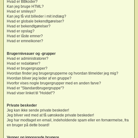
Hvad er BBkoder?
Kan jeg bruge HTML?
Hvad er smileys?
Kan jeg få vist billeder i mit indlæg?
Hvad er globale bekendtgørelser?
Hvad er bekendtgørelser?
Hvad er opslag?
Hvad er låste emner?
Hvad er emneikoner?
Brugerniveauer og -grupper
Hvad er administratorer?
Hvad er redaktører?
Hvad er brugergrupper?
Hvordan finder jeg brugergrupperne og hvordan tilmelder jeg mig?
Hvordan bliver jeg leder af en gruppe?
Hvorfor vises nogle brugergrupper med en anden farve?
Hvad er "Standardbrugergruppe"?
Hvad viser linket til "Holdet"?
Private beskeder
Jeg kan ikke sende private beskeder!
Jeg bliver ved med at få uønskede private beskeder!
Jeg har modtaget en email, indeholdende spam eller en fornærmelse, fra
en bruger på dette board!
Venner og ignorerede brugere