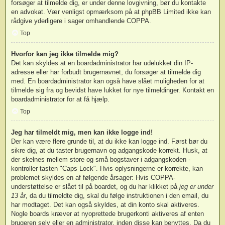
forsøger at tilmelde dig, er under denne lovgivning, bør du kontakte
en advokat. Vær venligst opmærksom på at phpBB Limited ikke kan
rådgive yderligere i sager omhandlende COPPA.
Top
Hvorfor kan jeg ikke tilmelde mig?
Det kan skyldes at en boardadministrator har udelukket din IP-
adresse eller har forbudt brugernavnet, du forsøger at tilmelde dig
med. En boardadministrator kan også have slået muligheden for at
tilmelde sig fra og bevidst have lukket for nye tilmeldinger. Kontakt en
boardadministrator for at få hjælp.
Top
Jeg har tilmeldt mig, men kan ikke logge ind!
Der kan være flere grunde til, at du ikke kan logge ind. Først bør du
sikre dig, at du taster brugernavn og adgangskode korrekt. Husk, at
der skelnes mellem store og små bogstaver i adgangskoden -
kontroller tasten "Caps Lock". Hvis oplysningerne er korrekte, kan
problemet skyldes en af følgende årsager: Hvis COPPA-
understøttelse er slået til på boardet, og du har klikket på
jeg er under
13 år
, da du tilmeldte dig, skal du følge instruktionen i den email, du
har modtaget. Det kan også skyldes, at din konto skal aktiveres.
Nogle boards kræver at nyoprettede brugerkonti aktiveres af enten
brugeren selv eller en administrator, inden disse kan benyttes. Da du