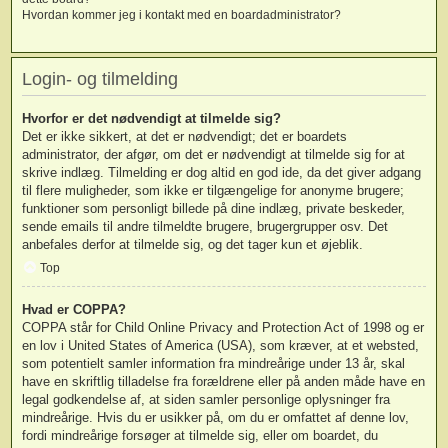
Hvordan kommer jeg i kontakt med en boardadministrator?
Login- og tilmelding
Hvorfor er det nødvendigt at tilmelde sig?
Det er ikke sikkert, at det er nødvendigt; det er boardets
administrator, der afgør, om det er nødvendigt at tilmelde sig for at
skrive indlæg. Tilmelding er dog altid en god ide, da det giver adgang
til flere muligheder, som ikke er tilgængelige for anonyme brugere;
funktioner som personligt billede på dine indlæg, private beskeder,
sende emails til andre tilmeldte brugere, brugergrupper osv. Det
anbefales derfor at tilmelde sig, og det tager kun et øjeblik.
Top
Hvad er COPPA?
COPPA står for Child Online Privacy and Protection Act of 1998 og er
en lov i United States of America (USA), som kræver, at et websted,
som potentielt samler information fra mindreårige under 13 år, skal
have en skriftlig tilladelse fra forældrene eller på anden måde have en
legal godkendelse af, at siden samler personlige oplysninger fra
mindreårige. Hvis du er usikker på, om du er omfattet af denne lov,
fordi mindreårige forsøger at tilmelde sig, eller om boardet, du