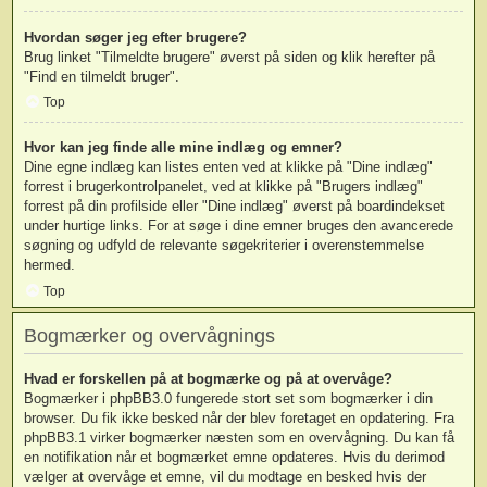
Hvordan søger jeg efter brugere?
Brug linket "Tilmeldte brugere" øverst på siden og klik herefter på
"Find en tilmeldt bruger".
Top
Hvor kan jeg finde alle mine indlæg og emner?
Dine egne indlæg kan listes enten ved at klikke på "Dine indlæg"
forrest i brugerkontrolpanelet, ved at klikke på "Brugers indlæg"
forrest på din profilside eller "Dine indlæg" øverst på boardindekset
under hurtige links. For at søge i dine emner bruges den avancerede
søgning og udfyld de relevante søgekriterier i overenstemmelse
hermed.
Top
Bogmærker og overvågnings
Hvad er forskellen på at bogmærke og på at overvåge?
Bogmærker i phpBB3.0 fungerede stort set som bogmærker i din
browser. Du fik ikke besked når der blev foretaget en opdatering. Fra
phpBB3.1 virker bogmærker næsten som en overvågning. Du kan få
en notifikation når et bogmærket emne opdateres. Hvis du derimod
vælger at overvåge et emne, vil du modtage en besked hvis der