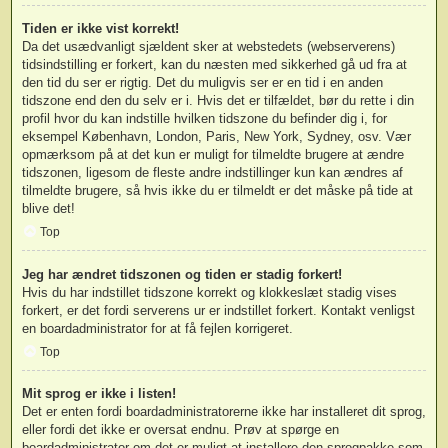
Tiden er ikke vist korrekt!
Da det usædvanligt sjældent sker at webstedets (webserverens)
tidsindstilling er forkert, kan du næsten med sikkerhed gå ud fra at
den tid du ser er rigtig. Det du muligvis ser er en tid i en anden
tidszone end den du selv er i. Hvis det er tilfældet, bør du rette i din
profil hvor du kan indstille hvilken tidszone du befinder dig i, for
eksempel København, London, Paris, New York, Sydney, osv. Vær
opmærksom på at det kun er muligt for tilmeldte brugere at ændre
tidszonen, ligesom de fleste andre indstillinger kun kan ændres af
tilmeldte brugere, så hvis ikke du er tilmeldt er det måske på tide at
blive det!
Top
Jeg har ændret tidszonen og tiden er stadig forkert!
Hvis du har indstillet tidszone korrekt og klokkeslæt stadig vises
forkert, er det fordi serverens ur er indstillet forkert. Kontakt venligst
en boardadministrator for at få fejlen korrigeret.
Top
Mit sprog er ikke i listen!
Det er enten fordi boardadministratorerne ikke har installeret dit sprog,
eller fordi det ikke er oversat endnu. Prøv at spørge en
boardadministrator om det er muligt at installere den sprogpakke som