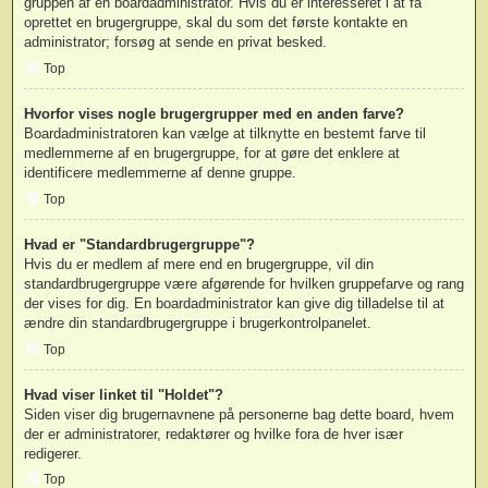
gruppen af en boardadministrator. Hvis du er interesseret i at få
oprettet en brugergruppe, skal du som det første kontakte en
administrator; forsøg at sende en privat besked.
Top
Hvorfor vises nogle brugergrupper med en anden farve?
Boardadministratoren kan vælge at tilknytte en bestemt farve til
medlemmerne af en brugergruppe, for at gøre det enklere at
identificere medlemmerne af denne gruppe.
Top
Hvad er "Standardbrugergruppe"?
Hvis du er medlem af mere end en brugergruppe, vil din
standardbrugergruppe være afgørende for hvilken gruppefarve og rang
der vises for dig. En boardadministrator kan give dig tilladelse til at
ændre din standardbrugergruppe i brugerkontrolpanelet.
Top
Hvad viser linket til "Holdet"?
Siden viser dig brugernavnene på personerne bag dette board, hvem
der er administratorer, redaktører og hvilke fora de hver især
redigerer.
Top