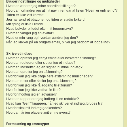
Brugerindstillinger og muligheder
Hvordan ændrer jeg mine boardindstillinger?
Hvordan forhindrer jeg at mit navn fremgår af listen "Hvem er online nu"?
Tiden er ikke vist korrekt!
Jeg har ændret tidszonen og tiden er stadig forkert!
Mit sprog er ikke i listen!
Hvad betyder billedet efter mit brugernavn?
Hvordan vælger jeg en avatar?
Hvad er min rang og hvordan ændrer jeg den?
Når jeg klikker på en brugers email, bliver jeg bedt om at logge ind?
Skrive et indlæg
Hvordan opretter jeg et nyt emne eller besvarer et indlæg?
Hvordan redigerer eller sletter jeg et indlæg?
Hvordan indsætter jeg en signatur i mine indlæg?
Hvordan opretter jeg en afstemning?
Hvorfor kan jeg ikke tilføje flere afstemningsmuligheder?
Hvordan retter eller sletter jeg en afstemning?
Hvorfor kan jeg ikke få adgang til et forum?
Hvorfor kan jeg ikke vedhæfte filer?
Hvorfor modtog jeg en advarsel?
Hvordan rapporterer jeg indlæg til en redaktør?
Hvad kan "Gem" knappen, når jeg skriver et indlæg, bruges til?
Hvorfor skal mit indlæg godkendes?
Hvordan får jeg placeret mit emne øverst?
Formatering og emnetyper