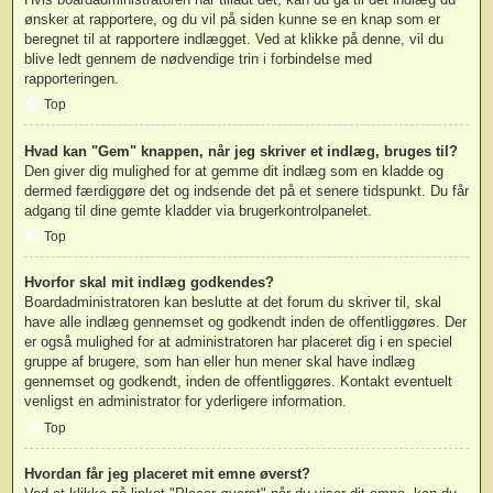
ønsker at rapportere, og du vil på siden kunne se en knap som er
beregnet til at rapportere indlægget. Ved at klikke på denne, vil du
blive ledt gennem de nødvendige trin i forbindelse med
rapporteringen.
Top
Hvad kan "Gem" knappen, når jeg skriver et indlæg, bruges til?
Den giver dig mulighed for at gemme dit indlæg som en kladde og
dermed færdiggøre det og indsende det på et senere tidspunkt. Du får
adgang til dine gemte kladder via brugerkontrolpanelet.
Top
Hvorfor skal mit indlæg godkendes?
Boardadministratoren kan beslutte at det forum du skriver til, skal
have alle indlæg gennemset og godkendt inden de offentliggøres. Der
er også mulighed for at administratoren har placeret dig i en speciel
gruppe af brugere, som han eller hun mener skal have indlæg
gennemset og godkendt, inden de offentliggøres. Kontakt eventuelt
venligst en administrator for yderligere information.
Top
Hvordan får jeg placeret mit emne øverst?