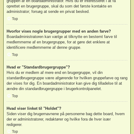
gruppen af en boardadministrator. Hvis du er interesseret i at få
oprettet en brugergruppe, skal du som det første kontakte en
administrator; forsøg at sende en privat besked.
Top
Hvorfor vises nogle brugergrupper med en anden farve?
Boardadministratoren kan vælge at tilknytte en bestemt farve til
medlemmerne af en brugergruppe, for at gøre det enklere at
identificere medlemmerne af denne gruppe.
Top
Hvad er "Standardbrugergruppe"?
Hvis du er medlem af mere end en brugergruppe, vil din
standardbrugergruppe være afgørende for hvilken gruppefarve og rang
der vises for dig. En boardadministrator kan give dig tilladelse til at
ændre din standardbrugergruppe i brugerkontrolpanelet.
Top
Hvad viser linket til "Holdet"?
Siden viser dig brugernavnene på personerne bag dette board, hvem
der er administratorer, redaktører og hvilke fora de hver især
redigerer.
Top