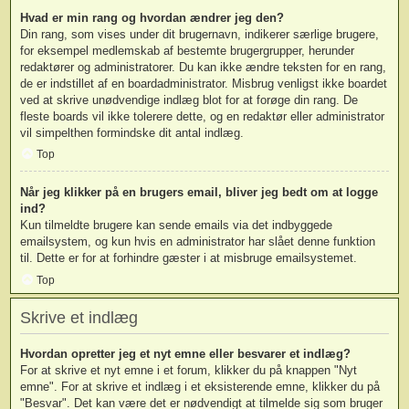
Hvad er min rang og hvordan ændrer jeg den?
Din rang, som vises under dit brugernavn, indikerer særlige brugere,
for eksempel medlemskab af bestemte brugergrupper, herunder
redaktører og administratorer. Du kan ikke ændre teksten for en rang,
de er indstillet af en boardadministrator. Misbrug venligst ikke boardet
ved at skrive unødvendige indlæg blot for at forøge din rang. De
fleste boards vil ikke tolerere dette, og en redaktør eller administrator
vil simpelthen formindske dit antal indlæg.
Top
Når jeg klikker på en brugers email, bliver jeg bedt om at logge
ind?
Kun tilmeldte brugere kan sende emails via det indbyggede
emailsystem, og kun hvis en administrator har slået denne funktion
til. Dette er for at forhindre gæster i at misbruge emailsystemet.
Top
Skrive et indlæg
Hvordan opretter jeg et nyt emne eller besvarer et indlæg?
For at skrive et nyt emne i et forum, klikker du på knappen "Nyt
emne". For at skrive et indlæg i et eksisterende emne, klikker du på
"Besvar". Det kan være det er nødvendigt at tilmelde sig som bruger