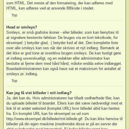
som HTML. Det meste af den formatering, der kan udføres med
HTML, kan udføres ved at anvende BBkode i stedet.
Top
Hvad er smileys?
Smileys, er små grafiske ikoner - eller billeder, som kan benyttes til
at signalere bestemte følelser. De bruges via en kort tekstkode, for
eksempel :) betyder glad, :( betyder ked af det. Den komplette liste
over alle smileys kan ses når der skrives et nyt indlæg. Bemærk at
det ikke er god tone at overdrive brugen smileys. De kan hurtigt gøre
et indlæg uoverskueligt, og en redaktør eller administrator kan
beslutte at fjerne dem med hård hånd, måske endda selve indlægget.
Boardadministratoren kan også have sat et maksimum for antallet af
smileys pr. indlæg.
Top
Kan jeg få vist billeder i mit indlæg?
Ja, det kan du. Hvis administratoren har tilladt vedhæftede filer, kan
du uploade billedet til boardet. Ellers kan det være nødvendigt med et
link til et andet websted (komplet URL) hvor billedet altid kan hentes
fra. En komplet URL kan for eksempel se ud som
http://www.eksempel.dk/billeder/mit-billede.gif. Du kan ikke henvise til
billeder på din egen maskine (medmindre disse er på en server der