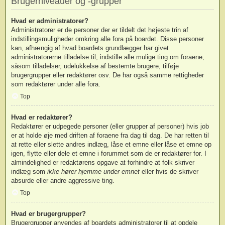
Brugerniveauer og -grupper
Hvad er administratorer?
Administratorer er de personer der er tildelt det højeste trin af
indstillingsmuligheder omkring alle fora på boardet. Disse personer
kan, afhængig af hvad boardets grundlægger har givet
administratorerne tilladelse til, indstille alle mulige ting om foraene,
såsom tilladelser, udelukkelse af bestemte brugere, tilføje
brugergrupper eller redaktører osv. De har også samme rettigheder
som redaktører under alle fora.
Top
Hvad er redaktører?
Redaktører er udpegede personer (eller grupper af personer) hvis job
er at holde øje med driften af foraene fra dag til dag. De har retten til
at rette eller slette andres indlæg, låse et emne eller låse et emne op
igen, flytte eller dele et emne i forummet som de er redaktører for. I
almindelighed er redaktørens opgave at forhindre at folk skriver
indlæg som
ikke hører hjemme under emnet
eller hvis de skriver
absurde eller andre aggressive ting.
Top
Hvad er brugergrupper?
Brugergrupper anvendes af boardets administratorer til at opdele