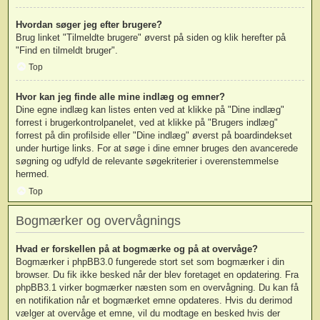
Hvordan søger jeg efter brugere?
Brug linket "Tilmeldte brugere" øverst på siden og klik herefter på
"Find en tilmeldt bruger".
Top
Hvor kan jeg finde alle mine indlæg og emner?
Dine egne indlæg kan listes enten ved at klikke på "Dine indlæg"
forrest i brugerkontrolpanelet, ved at klikke på "Brugers indlæg"
forrest på din profilside eller "Dine indlæg" øverst på boardindekset
under hurtige links. For at søge i dine emner bruges den avancerede
søgning og udfyld de relevante søgekriterier i overenstemmelse
hermed.
Top
Bogmærker og overvågnings
Hvad er forskellen på at bogmærke og på at overvåge?
Bogmærker i phpBB3.0 fungerede stort set som bogmærker i din
browser. Du fik ikke besked når der blev foretaget en opdatering. Fra
phpBB3.1 virker bogmærker næsten som en overvågning. Du kan få
en notifikation når et bogmærket emne opdateres. Hvis du derimod
vælger at overvåge et emne, vil du modtage en besked hvis der