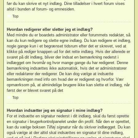
før du kan skrive et nyt indlæg. Dine tilladelser i hvert forum vises
altid i bunden af forum- og emnesiden.
Top
Hvordan redigerer eller sletter jeg et indlæg?
Med mindre du er boardets administrator eller forummets redaktør, så
kan du kun redigere og slette egne indlæg. Du kan redigere et indlæg,
nogle gange kun i et begrænset tidsrum efter det er skrevet, ved at
klikke på
rediger
knappen ud for det rette indlæg. Hvis der allerede er
svaret på dit indlæg, bliver der indsat en bemærkning nederst i
indlægget om hvornår og hvor mange gange du har redigeret. Denne
bemærkning indsættes ikke automatisk, hvis det er administratorer
eller redaktører der redigerer. De kan dog vælge at indsætte
bemærkningen med info om hvad der er redigeret og hvorfor. Vær
opmærksom på, at almindelige brugere ikke kan slette et indlæg, når
først der er blevet svaret på det
Top
Hvordan indsætter jeg en signatur i mine indlæg?
For et indsætte en signatur nederst i dit indlæg, skal du først oprette
en signatur i brugerkontrolpanelet under din profil. Når den er oprettet,
kan du vælge boksen
Tilføj signatur
når du skriver indlægget. Du kan
også vælge at der altid skal indsættes en signatur til dine indlæg,