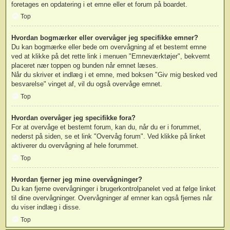
foretages en opdatering i et emne eller et forum på boardet.
Top
Hvordan bogmærker eller overvåger jeg specifikke emner?
Du kan bogmærke eller bede om overvågning af et bestemt emne
ved at klikke på det rette link i menuen "Emneværktøjer", bekvemt
placeret nær toppen og bunden når emnet læses.
Når du skriver et indlæg i et emne, med boksen "Giv mig besked ved
besvarelse" vinget af, vil du også overvåge emnet.
Top
Hvordan overvåger jeg specifikke fora?
For at overvåge et bestemt forum, kan du, når du er i forummet,
nederst på siden, se et link "Overvåg forum". Ved klikke på linket
aktiverer du overvågning af hele forummet.
Top
Hvordan fjerner jeg mine overvågninger?
Du kan fjerne overvågninger i brugerkontrolpanelet ved at følge linket
til dine overvågninger. Overvågninger af emner kan også fjernes når
du viser indlæg i disse.
Top