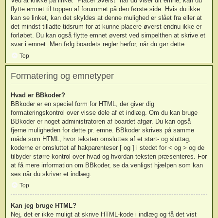
Ved at klikke på linket "Placer øverst" når du viser dit emne, kan du
flytte emnet til toppen af forummet på den første side. Hvis du ikke
kan se linket, kan det skyldes at denne mulighed er slået fra eller at
det mindst tilladte tidsrum for at kunne placere øverst endnu ikke er
forløbet. Du kan også flytte emnet øverst ved simpelthen at skrive et
svar i emnet. Men følg boardets regler herfor, når du gør dette.
Top
Formatering og emnetyper
Hvad er BBkoder?
BBkoder er en speciel form for HTML, der giver dig
formateringskontrol over visse dele af et indlæg. Om du kan bruge
BBkoder er noget administratoren af boardet afgør. Du kan også
fjerne muligheden for dette pr. emne. BBkoder skrives på samme
måde som HTML, hvor teksten omsluttes af et start- og sluttag,
koderne er omsluttet af hakparenteser [ og ] i stedet for < og > og de
tilbyder større kontrol over hvad og hvordan teksten præsenteres. For
at få mere information om BBkoder, se da venligst hjælpen som kan
ses når du skriver et indlæg.
Top
Kan jeg bruge HTML?
Nej, det er ikke muligt at skrive HTML-kode i indlæg og få det vist