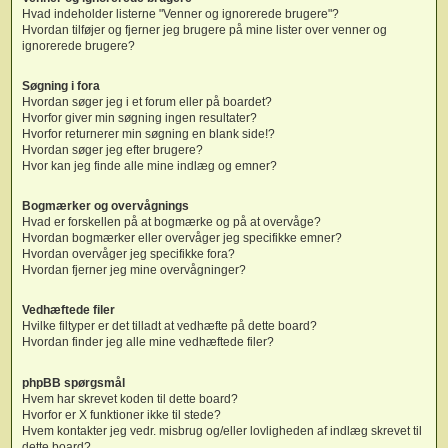
Hvad indeholder listerne "Venner og ignorerede brugere"?
Hvordan tilføjer og fjerner jeg brugere på mine lister over venner og
ignorerede brugere?
Søgning i fora
Hvordan søger jeg i et forum eller på boardet?
Hvorfor giver min søgning ingen resultater?
Hvorfor returnerer min søgning en blank side!?
Hvordan søger jeg efter brugere?
Hvor kan jeg finde alle mine indlæg og emner?
Bogmærker og overvågnings
Hvad er forskellen på at bogmærke og på at overvåge?
Hvordan bogmærker eller overvåger jeg specifikke emner?
Hvordan overvåger jeg specifikke fora?
Hvordan fjerner jeg mine overvågninger?
Vedhæftede filer
Hvilke filtyper er det tilladt at vedhæfte på dette board?
Hvordan finder jeg alle mine vedhæftede filer?
phpBB spørgsmål
Hvem har skrevet koden til dette board?
Hvorfor er X funktioner ikke til stede?
Hvem kontakter jeg vedr. misbrug og/eller lovligheden af indlæg skrevet til
dette board?