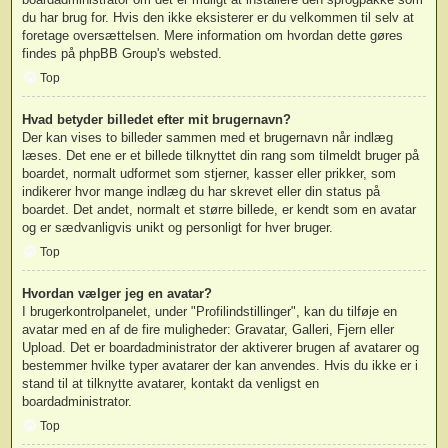
du har brug for. Hvis den ikke eksisterer er du velkommen til selv at
foretage oversættelsen. Mere information om hvordan dette gøres
findes på
phpBB Group
's websted.
Top
Hvad betyder billedet efter mit brugernavn?
Der kan vises to billeder sammen med et brugernavn når indlæg
læses. Det ene er et billede tilknyttet din rang som tilmeldt bruger på
boardet, normalt udformet som stjerner, kasser eller prikker, som
indikerer hvor mange indlæg du har skrevet eller din status på
boardet. Det andet, normalt et større billede, er kendt som en avatar
og er sædvanligvis unikt og personligt for hver bruger.
Top
Hvordan vælger jeg en avatar?
I brugerkontrolpanelet, under "Profilindstillinger", kan du tilføje en
avatar med en af de fire muligheder: Gravatar, Galleri, Fjern eller
Upload. Det er boardadministrator der aktiverer brugen af avatarer og
bestemmer hvilke typer avatarer der kan anvendes. Hvis du ikke er i
stand til at tilknytte avatarer, kontakt da venligst en
boardadministrator.
Top