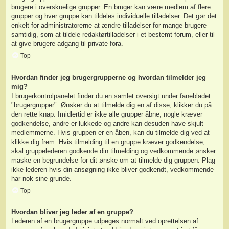
brugere i overskuelige grupper. En bruger kan være medlem af flere
grupper og hver gruppe kan tildeles individuelle tilladelser. Det gør det
enkelt for administratorerne at ændre tilladelser for mange brugere
samtidig, som at tildele redaktørtilladelser i et bestemt forum, eller til
at give brugere adgang til private fora.
Top
Hvordan finder jeg brugergrupperne og hvordan tilmelder jeg
mig?
I brugerkontrolpanelet finder du en samlet oversigt under fanebladet
"brugergrupper". Ønsker du at tilmelde dig en af disse, klikker du på
den rette knap. Imidlertid er ikke alle grupper åbne, nogle kræver
godkendelse, andre er lukkede og andre kan desuden have skjult
medlemmerne. Hvis gruppen er en åben, kan du tilmelde dig ved at
klikke dig frem. Hvis tilmelding til en gruppe kræver godkendelse,
skal gruppelederen godkende din tilmelding og vedkommende ønsker
måske en begrundelse for dit ønske om at tilmelde dig gruppen. Plag
ikke lederen hvis din ansøgning ikke bliver godkendt, vedkommende
har nok sine grunde.
Top
Hvordan bliver jeg leder af en gruppe?
Lederen af en brugergruppe udpeges normalt ved oprettelsen af