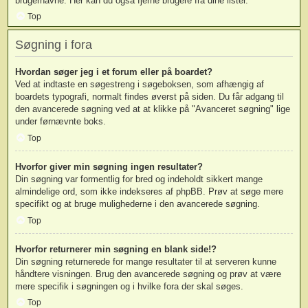
brugernavne. Her kan du også fjerne brugere fra dine lister.
Top
Søgning i fora
Hvordan søger jeg i et forum eller på boardet?
Ved at indtaste en søgestreng i søgeboksen, som afhængig af
boardets typografi, normalt findes øverst på siden. Du får adgang til
den avancerede søgning ved at at klikke på "Avanceret søgning" lige
under førnævnte boks.
Top
Hvorfor giver min søgning ingen resultater?
Din søgning var formentlig for bred og indeholdt sikkert mange
almindelige ord, som ikke indekseres af phpBB. Prøv at søge mere
specifikt og at bruge mulighederne i den avancerede søgning.
Top
Hvorfor returnerer min søgning en blank side!?
Din søgning returnerede for mange resultater til at serveren kunne
håndtere visningen. Brug den avancerede søgning og prøv at være
mere specifik i søgningen og i hvilke fora der skal søges.
Top