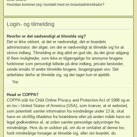
Hvordan kommer jeg i kontakt med en boardadministrator?
Login- og tilmelding
Hvorfor er det nødvendigt at tilmelde sig?
Det er ikke sikkert, at det er nødvendigt; det er boardets
administrator, der afgør, om det er nødvendigt at tilmelde sig for at
skrive indlæg. Tilmelding er dog altid en god ide, da det giver adgang
til flere muligheder, som ikke er tilgængelige for anonyme brugere;
funktioner som personligt billede på dine indlæg, private beskeder,
sende emails til andre tilmeldte brugere, brugergrupper osv. Det
anbefales derfor at tilmelde sig, og det tager kun et øjeblik.
Top
Hvad er COPPA?
COPPA står for Child Online Privacy and Protection Act of 1998 og er
en lov i United States of America (USA), som kræver, at et websted,
som potentielt samler information fra mindreårige under 13 år, skal
have en skriftlig tilladelse fra forældrene eller på anden måde have en
legal godkendelse af, at siden samler personlige oplysninger fra
mindreårige. Hvis du er usikker på, om du er omfattet af denne lov,
fordi mindreårige forsøger at tilmelde sig, eller om boardet, du