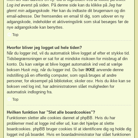
Log ind
øverst på siden. På denne side kan du klikke på
Jeg har
glemt min adgangskode
. Her kan du indtaste dit brugernavn og din
email-adresse. Der fremsendes en email til dig, som udover en ny
adgangskode, indeholder et aktiveringslink som skal besøges før de
nye adgangskode kan benyttes.
Top
Hvorfor bliver jeg logget ud hele tiden?
Når du logger ind, vil du automatisk blive logget af efter et stykke tid.
Tidsbegrænsningen er sat for at mindske risikoen for misbrug af din
konto. Du kan vælge at blive logget automatisk ind ved at vælge
boksen
Husk mig
, når du logger ind. Du bør
IKKE
anvende denne
indstilling på en offentlig computer, som også bruges af andre
personer, for eksempel på biblioteker, skoler osv. Hvis du ikke kan se
boksen ved log ind, har administratoren slået muligheden for
automatisk indlogning fra.
Top
Hvilken funktion har "Slet alle boardcookies"?
Funktionen sletter alle cookies dannet af phpBB. Hvis du har
problemer med at logge ind eller ud, kan det hjælpe at slette
boardcookies. phpBB bruger cookies til at identificere dig og holde dig
logget ind på boardet. Hvis en boardadministrator har slået funktionen