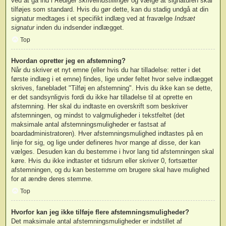
ved at gå ind i
Rediger skriveindstillinger
og vælge at signaturen skal
tilføjes som standard. Hvis du gør dette, kan du stadig undgå at din
signatur medtages i et specifikt indlæg ved at fravælge
Indsæt
signatur
inden du indsender indlægget.
Top
Hvordan opretter jeg en afstemning?
Når du skriver et nyt emne (eller hvis du har tilladelse: retter i det
første indlæg i et emne) findes, lige under feltet hvor selve indlægget
skrives, fanebladet "Tilføj en afstemning". Hvis du ikke kan se dette,
er det sandsynligvis fordi du ikke har tilladelse til at oprette en
afstemning. Her skal du indtaste en overskrift som beskriver
afstemningen, og mindst to valgmuligheder i tekstfeltet (det
maksimale antal afstemningsmuligheder er fastsat af
boardadministratoren). Hver afstemningsmulighed indtastes på en
linje for sig, og lige under defineres hvor mange af disse, der kan
vælges. Desuden kan du bestemme i hvor lang tid afstemningen skal
køre. Hvis du ikke indtaster et tidsrum eller skriver 0, fortsætter
afstemningen, og du kan bestemme om brugere skal have mulighed
for at ændre deres stemme.
Top
Hvorfor kan jeg ikke tilføje flere afstemningsmuligheder?
Det maksimale antal afstemningsmuligheder er indstillet af