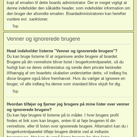
kopi af emailen til dette boards administrator. Der er meget vigtigt at
denne indeholder den såkaldte header, som indeholder information om
den bruger der afsendte emailen. Boardadministratoren kan herefter
vurdere evt. sanktioner.
Top
Venner og ignorerede brugere
Hvad indeholder listerne "Venner og ignorerede brugere"?
Du kan bruge listerne til at organisere andre brugere af boardet.
Brugere på din venneliste bliver listet i brugerkontrolpanelet, så du
hurtigt kan se deres onlinestatus og sende dem private beskeder.
Afhængig af om boardets skabelon understøtter dette, vil indlæg fra
disse brugere også blive fremhævet. Hvis du vælger at ignorere en
bruger, vil alle indlæg fra denne som standard blive skjult for dig.
Top
Hvordan tilføjer og fjerner jeg brugere på mine lister over venner
og ignorerede brugere?
Du kan føje brugere til listerne på to måder. I hver brugers profil
findes et link som kan bruges, enten til at føje brugeren til din
venneliste, eller til listen over ignorerede brugere. Alternativt kan du i
brugerkontrolpanelet tilføje brugere direkte ved at indtaste