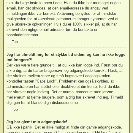
skal du følge instruktionen i den. Hvis du ikke har modtaget nogen
email, kan det skyldes, at den email-adresse du angav ved
tilmeldingen ikke var korrekt. Aktivering benyttes for at mindske
muligheden for, at
uønskede
personer misbruger systemet ved at
give ukorrekte oplysninger. Hvis du er 100% sikker på, at du har
skrevet den rigtige email-adresse, bør du kontakte en
boardadministrator.
Top
Jeg har tilmeldt mig for et stykke tid siden, og kan nu ikke logge
ind længere?!
Der kan være flere grunde til, at du ikke kan logge ind. Først bør du
sikre dig, at du taster brugernavn og adgangskode korrekt. Husk, at
der skelnes mellem store og små bogstaver i adgangskoden -
kontroller tasten "Caps Lock". Problemet kan også skyldes, at
administratoren har slettet eller deaktiveret din konto, fordi du ikke
har skrevet nogle indlæg. Det er normal procedure med jævne
mellemrum at fjerne brugere, som aldrig har skrevet indlæg. Tilmeld
dig igen for at blande dig i diskussionerne.
Top
Jeg har glemt min adgangskode!
Gå ikke i panik! Det er ikke muligt at finde din gamle adgangskode,
men der kan dannes en ny. Gå til loginsiden ved at klikke på linket