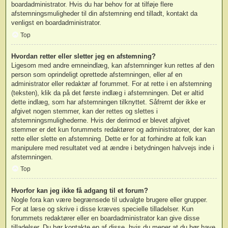
boardadministrator. Hvis du har behov for at tilføje flere
afstemningsmuligheder til din afstemning end tilladt, kontakt da
venligst en boardadministrator.
Top
Hvordan retter eller sletter jeg en afstemning?
Ligesom med andre emneindlæg, kan afstemninger kun rettes af den
person som oprindeligt oprettede afstemningen, eller af en
administrator eller redaktør af forummet. For at rette i en afstemning
(teksten), klik da på det første indlæg i afstemningen. Det er altid
dette indlæg, som har afstemningen tilknyttet. Såfremt der ikke er
afgivet nogen stemmer, kan der rettes og slettes i
afstemningsmulighederne. Hvis der derimod er blevet afgivet
stemmer er det kun forummets redaktører og administratorer, der kan
rette eller slette en afstemning. Dette er for at forhindre at folk kan
manipulere med resultatet ved at ændre i betydningen halvvejs inde i
afstemningen.
Top
Hvorfor kan jeg ikke få adgang til et forum?
Nogle fora kan være begrænsede til udvalgte brugere eller grupper.
For at læse og skrive i disse kræves specielle tilladelser. Kun
forummets redaktører eller en boardadministrator kan give disse
tilladelser. Du bør kontakte en af disse, hvis du mener at du bør have