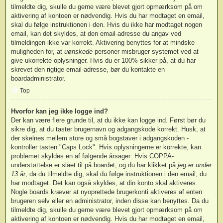
tilmeldte dig, skulle du gerne være blevet gjort opmærksom på om
aktivering af kontoen er nødvendig. Hvis du har modtaget en email,
skal du følge instruktionen i den. Hvis du ikke har modtaget nogen
email, kan det skyldes, at den email-adresse du angav ved
tilmeldingen ikke var korrekt. Aktivering benyttes for at mindske
muligheden for, at
uønskede
personer misbruger systemet ved at
give ukorrekte oplysninger. Hvis du er 100% sikker på, at du har
skrevet den rigtige email-adresse, bør du kontakte en
boardadministrator.
Top
Hvorfor kan jeg ikke logge ind?
Der kan være flere grunde til, at du ikke kan logge ind. Først bør du
sikre dig, at du taster brugernavn og adgangskode korrekt. Husk, at
der skelnes mellem store og små bogstaver i adgangskoden -
kontroller tasten "Caps Lock". Hvis oplysningerne er korrekte, kan
problemet skyldes en af følgende årsager: Hvis COPPA-
understøttelse er slået til på boardet, og du har klikket på
jeg er under
13 år
, da du tilmeldte dig, skal du følge instruktionen i den email, du
har modtaget. Det kan også skyldes, at din konto skal aktiveres.
Nogle boards kræver at nyoprettede brugerkonti aktiveres af enten
brugeren selv eller en administrator, inden disse kan benyttes. Da du
tilmeldte dig, skulle du gerne være blevet gjort opmærksom på om
aktivering af kontoen er nødvendig. Hvis du har modtaget en email,