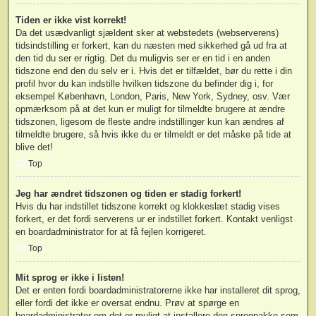
Tiden er ikke vist korrekt!
Da det usædvanligt sjældent sker at webstedets (webserverens)
tidsindstilling er forkert, kan du næsten med sikkerhed gå ud fra at
den tid du ser er rigtig. Det du muligvis ser er en tid i en anden
tidszone end den du selv er i. Hvis det er tilfældet, bør du rette i din
profil hvor du kan indstille hvilken tidszone du befinder dig i, for
eksempel København, London, Paris, New York, Sydney, osv. Vær
opmærksom på at det kun er muligt for tilmeldte brugere at ændre
tidszonen, ligesom de fleste andre indstillinger kun kan ændres af
tilmeldte brugere, så hvis ikke du er tilmeldt er det måske på tide at
blive det!
Top
Jeg har ændret tidszonen og tiden er stadig forkert!
Hvis du har indstillet tidszone korrekt og klokkeslæt stadig vises
forkert, er det fordi serverens ur er indstillet forkert. Kontakt venligst
en boardadministrator for at få fejlen korrigeret.
Top
Mit sprog er ikke i listen!
Det er enten fordi boardadministratorerne ikke har installeret dit sprog,
eller fordi det ikke er oversat endnu. Prøv at spørge en
boardadministrator om det er muligt at installere den sprogpakke som