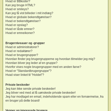
Hvad er BBkoder?
Kan jeg bruge HTML?
Hvad er smileys?
Kan jeg få vist billeder i mit indlæg?
Hvad er globale bekendtgørelser?
Hvad er bekendtgørelser?
Hvad er opslag?
Hvad er låste emner?
Hvad er emneikoner?
Brugerniveauer og -grupper
Hvad er administratorer?
Hvad er redaktører?
Hvad er brugergrupper?
Hvordan finder jeg brugergrupperne og hvordan tilmelder jeg mig?
Hvordan bliver jeg leder af en gruppe?
Hvorfor vises nogle brugergrupper med en anden farve?
Hvad er "Standardbrugergruppe"?
Hvad viser linket til "Holdet"?
Private beskeder
Jeg kan ikke sende private beskeder!
Jeg bliver ved med at få uønskede private beskeder!
Jeg har modtaget en email, indeholdende spam eller en fornærmelse, fra
en bruger på dette board!
Venner og ignorerede brugere