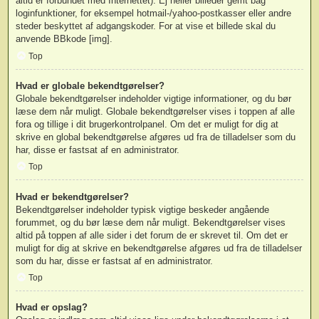
altid er forbundet med Internettet). Ej heller billeder gemt bag
loginfunktioner, for eksempel hotmail-/yahoo-postkasser eller andre
steder beskyttet af adgangskoder. For at vise et billede skal du
anvende BBkode [img].
Top
Hvad er globale bekendtgørelser?
Globale bekendtgørelser indeholder vigtige informationer, og du bør
læse dem når muligt. Globale bekendtgørelser vises i toppen af alle
fora og tillige i dit brugerkontrolpanel. Om det er muligt for dig at
skrive en global bekendtgørelse afgøres ud fra de tilladelser som du
har, disse er fastsat af en administrator.
Top
Hvad er bekendtgørelser?
Bekendtgørelser indeholder typisk vigtige beskeder angående
forummet, og du bør læse dem når muligt. Bekendtgørelser vises
altid på toppen af alle sider i det forum de er skrevet til. Om det er
muligt for dig at skrive en bekendtgørelse afgøres ud fra de tilladelser
som du har, disse er fastsat af en administrator.
Top
Hvad er opslag?