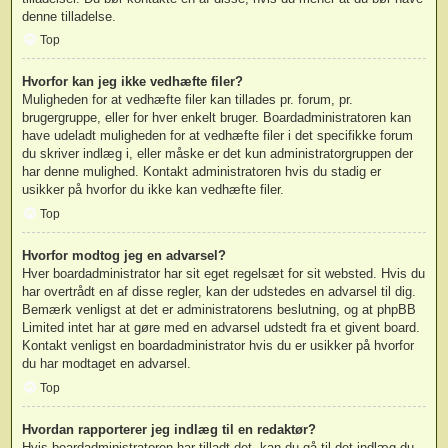
denne tilladelse.
Top
Hvorfor kan jeg ikke vedhæfte filer?
Muligheden for at vedhæfte filer kan tillades pr. forum, pr.
brugergruppe, eller for hver enkelt bruger. Boardadministratoren kan
have udeladt muligheden for at vedhæfte filer i det specifikke forum
du skriver indlæg i, eller måske er det kun administratorgruppen der
har denne mulighed. Kontakt administratoren hvis du stadig er
usikker på hvorfor du ikke kan vedhæfte filer.
Top
Hvorfor modtog jeg en advarsel?
Hver boardadministrator har sit eget regelsæt for sit websted. Hvis du
har overtrådt en af disse regler, kan der udstedes en advarsel til dig.
Bemærk venligst at det er administratorens beslutning, og at phpBB
Limited intet har at gøre med en advarsel udstedt fra et givent board.
Kontakt venligst en boardadministrator hvis du er usikker på hvorfor
du har modtaget en advarsel.
Top
Hvordan rapporterer jeg indlæg til en redaktør?
Hvis boardadministratoren har tilladt det, kan du gå til det indlæg du