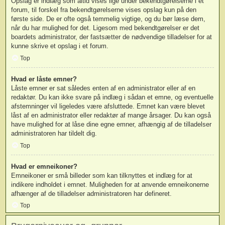
Opslag er indlæg som altid vises lige under bekendtgørelserne i et
forum, til forskel fra bekendtgørelserne vises opslag kun på den
første side. De er ofte også temmelig vigtige, og du bør læse dem,
når du har mulighed for det. Ligesom med bekendtgørelser er det
boardets administrator, der fastsætter de nødvendige tilladelser for at
kunne skrive et opslag i et forum.
Top
Hvad er låste emner?
Låste emner er sat således enten af en administrator eller af en
redaktør. Du kan ikke svare på indlæg i sådan et emne, og eventuelle
afstemninger vil ligeledes være afsluttede. Emnet kan være blevet
låst af en administrator eller redaktør af mange årsager. Du kan også
have mulighed for at låse dine egne emner, afhængig af de tilladelser
administratoren har tildelt dig.
Top
Hvad er emneikoner?
Emneikoner er små billeder som kan tilknyttes et indlæg for at
indikere indholdet i emnet. Muligheden for at anvende emneikonerne
afhænger af de tilladelser administratoren har defineret.
Top