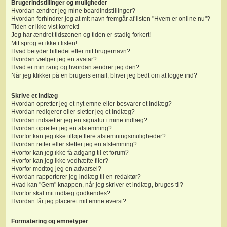
Brugerindstillinger og muligheder
Hvordan ændrer jeg mine boardindstillinger?
Hvordan forhindrer jeg at mit navn fremgår af listen "Hvem er online nu"?
Tiden er ikke vist korrekt!
Jeg har ændret tidszonen og tiden er stadig forkert!
Mit sprog er ikke i listen!
Hvad betyder billedet efter mit brugernavn?
Hvordan vælger jeg en avatar?
Hvad er min rang og hvordan ændrer jeg den?
Når jeg klikker på en brugers email, bliver jeg bedt om at logge ind?
Skrive et indlæg
Hvordan opretter jeg et nyt emne eller besvarer et indlæg?
Hvordan redigerer eller sletter jeg et indlæg?
Hvordan indsætter jeg en signatur i mine indlæg?
Hvordan opretter jeg en afstemning?
Hvorfor kan jeg ikke tilføje flere afstemningsmuligheder?
Hvordan retter eller sletter jeg en afstemning?
Hvorfor kan jeg ikke få adgang til et forum?
Hvorfor kan jeg ikke vedhæfte filer?
Hvorfor modtog jeg en advarsel?
Hvordan rapporterer jeg indlæg til en redaktør?
Hvad kan "Gem" knappen, når jeg skriver et indlæg, bruges til?
Hvorfor skal mit indlæg godkendes?
Hvordan får jeg placeret mit emne øverst?
Formatering og emnetyper