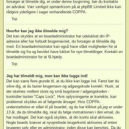
forsøger at tilmelde dig, er under denne lovgivning, bør du kontakte
en advokat. Vær venligst opmærksom på at phpBB Limited ikke kan
rådgive yderligere i sager omhandlende COPPA.
Top
Hvorfor kan jeg ikke tilmelde mig?
Det kan skyldes at en boardadministrator har udelukket din IP-
adresse eller har forbudt brugernavnet, du forsøger at tilmelde dig
med. En boardadministrator kan også have slået muligheden for at
tilmelde sig fra og bevidst have lukket for nye tilmeldinger. Kontakt en
boardadministrator for at få hjælp.
Top
Jeg har tilmeldt mig, men kan ikke logge ind!
Der kan være flere grunde til, at du ikke kan logge ind. Først bør du
sikre dig, at du taster brugernavn og adgangskode korrekt. Husk, at
der skelnes mellem store og små bogstaver i adgangskoden -
kontroller tasten "Caps Lock". Hvis oplysningerne er korrekte, kan
problemet skyldes en af følgende årsager: Hvis COPPA-
understøttelse er slået til på boardet, og du har klikket på
jeg er under
13 år
, da du tilmeldte dig, skal du følge instruktionen i den email, du
har modtaget. Det kan også skyldes, at din konto skal aktiveres.
Nogle boards kræver at nyoprettede brugerkonti aktiveres af enten
brugeren selv eller en administrator, inden disse kan benyttes. Da du