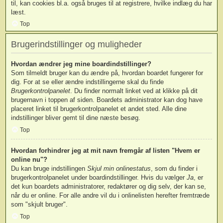
til, kan cookies bl.a. også bruges til at registrere, hvilke indlæg du har
læst.
Top
Brugerindstillinger og muligheder
Hvordan ændrer jeg mine boardindstillinger?
Som tilmeldt bruger kan du ændre på, hvordan boardet fungerer for
dig. For at se eller ændre indstillingerne skal du finde
Brugerkontrolpanelet
. Du finder normalt linket ved at klikke på dit
brugernavn i toppen af siden. Boardets administrator kan dog have
placeret linket til brugerkontrolpanelet et andet sted. Alle dine
indstillinger bliver gemt til dine næste besøg.
Top
Hvordan forhindrer jeg at mit navn fremgår af listen "Hvem er
online nu"?
Du kan bruge indstillingen
Skjul min onlinestatus
, som du finder i
brugerkontrolpanelet under boardindstillinger. Hvis du vælger
Ja
, er
det kun boardets administratorer, redaktører og dig selv, der kan se,
når du er online. For alle andre vil du i onlinelisten herefter fremtræde
som "skjult bruger".
Top