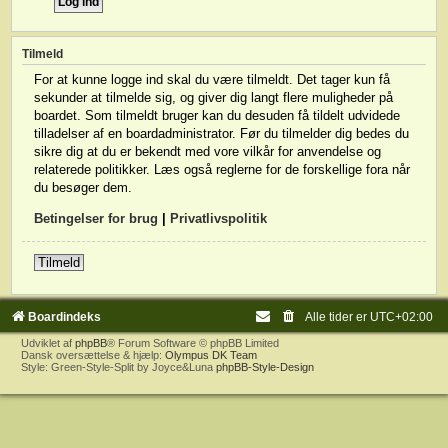
Tilmeld
For at kunne logge ind skal du være tilmeldt. Det tager kun få
sekunder at tilmelde sig, og giver dig langt flere muligheder på
boardet. Som tilmeldt bruger kan du desuden få tildelt udvidede
tilladelser af en boardadministrator. Før du tilmelder dig bedes du
sikre dig at du er bekendt med vore vilkår for anvendelse og
relaterede politikker. Læs også reglerne for de forskellige fora når
du besøger dem.
Betingelser for brug
|
Privatlivspolitik
Tilmeld
Boardindeks
Alle tider er
UTC+02:00
Udviklet af
phpBB
® Forum Software © phpBB Limited
Dansk oversættelse & hjælp:
Olympus DK Team
Style: Green-Style-Split by Joyce&Luna
phpBB-Style-Design